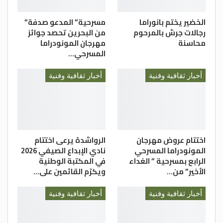
وأشارت أن المنتدى يهدف الى إثراء الساحة
الخضير يختم بانوراما
مسرحية” المدعو صدفة”
رجالات جرش بالمرحوم
من البحرين تحصد جوائز
الثقافية وخدمة المجتمع من خلال تبني
محاسنة
مهرجان المونودراما
المواهب الأدبية الثقافية ودعمها، وتقديم
المسرحي…
ورشات تدريبية وفقاً للحاجات المطلوبة .
أخبار ثقافية وفنية
أخبار ثقافية وفنية
: ريم رياض الكيالي
اختتام عروض مهرجان
الرواشدة يرعى اختتام
المونودراما المسرحي
نادي الإبداع الصيفي 2026
الرابع بمسرحية ” الغداء
في المكتبة الوطنية
الأخير” من…
ويكرّم القائمين على…
أخبار ثقافية وفنية
أخبار ثقافية وفنية