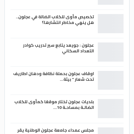
تخصيص مأوى للكلاب الضالة في عجلون..
هل ينهي مخاطر انتشارها؟
عجلون : جويعد يتابع سير تدريب كوادر
التعداد السكاني
اوقاف عجلون بحملة نظافة ودهان اطاريف
تحت شعار ” بيئة…
بلديات عجلون تختار موقعًا كمأوى للكلاب
الضالـة بمساحـة 10…
مجلس عمداء جامعة عجلون الوطنية يقر