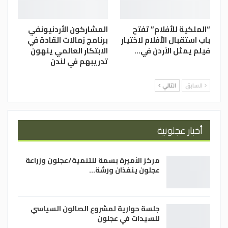
“الملكية للأفلام” تفتح
المشاركون الأردنيونفي
باب استقبال الأفلام لاختيار
برنامج زمالات القادة في
فيلم يمثل الأردن في…
الابتكار العالمي ينهون
تدريبهم في لندن
السابق
التالي
أخبار عجلونية
مركز الأميرة بسمة للتنمية/عجلون وزراعة
عجلون ينفذان ورشة…
جلسة حوارية لمشروع الصالون السياسي
للسيدات في عجلون