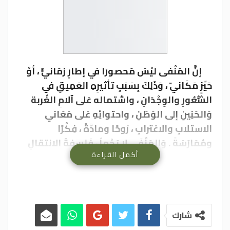
إنَّ المَنْفَى لَيْسَ مَحصورًا في إطارٍ زَمَانيٍّ ، أوْ
حَيِّزٍ مَكَانيٍّ ، وَذَلِكَ بِسَبَبِ تأثيرِهِ العَمِيقِ في
الشُّعُورِ والوِجْدَانِ ، واشتمالِهِ عَلى آلامِ الغُربةِ
وَالحَنِينِ إلى الوَطَنِ ، واحتوائِهِ عَلى مَعَاني
الاستلابِ والاغترابِ ، رُوحًا ومَادَّةً ، فِكْرًا
ومُمَارَسَةً . وَالمَنْفَى لا يَحْمِلُ فَلسفةَ الانتقالِ
أكمل القراءة
في الزَّمَانِ فَحَسْب ، بَلْ أيضًا يَصْنَعُ زَمَانَهُ الخاص
الذي يَقُومُ عَلى صُوَرِ الذاكرةِ المُحَاصَرَةِ .
وَالمَنْفَى لا يُمَثِّلُ فِكْرَةَ الاقتلاعِ مِنَ المَكَانِ
فَحَسْب ، بَلْ أيضًا يَصَنَعُ مَكَانَه الخاص الذي
يَقُومُ عَلى أحلامِ الوَطَنِ المَفْقُودِ . وهَكذا يُصبح
شارك
المَنْفَى هُوِيَّةَ مَنْ لا هُوِيَّة لَه ، ويُصبح التاريخُ