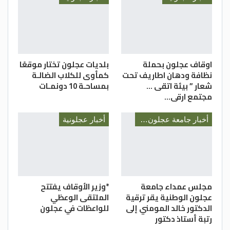
اوقاف عجلون بحملة
بلديات عجلون تختار موقعًا
نظافة ودهان اطاريف تحت
كمأوى للكلاب الضالـة
شعار ” بيئة اتقى …
بمساحـة 10 دونمـات
مجتمع ارقى…
أخبار جامعة عجلون الوطنية
أخبار عجلونية
مجلس عمداء جامعة
*وزير الأوقاف يفتتح
عجلون الوطنية يقر ترقية
الملتقى الوعظي
الدكتور خالد المومني إلى
للواعظات في عجلون
رتبة أستاذ دكتور