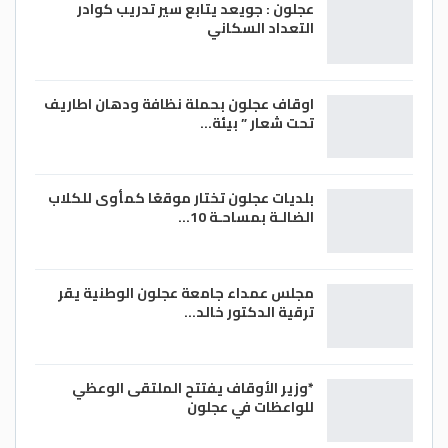
عجلون : جويعد يتابع سير تدريب كوادر
التعداد السكاني
اوقاف عجلون بحملة نظافة ودهان اطاريف
تحت شعار ” بيئة…
بلديات عجلون تختار موقعًا كمأوى للكلاب
الضالـة بمساحـة 10…
مجلس عمداء جامعة عجلون الوطنية يقر
ترقية الدكتور خالد…
*وزير الأوقاف يفتتح الملتقى الوعظي
للواعظات في عجلون