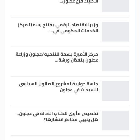
الاطباء فرع عجلون…
وزير الاقتصاد الرقمي يفتتح رسميًا مركز
الخدمات الحكومي في…
مركز الأميرة بسمة للتنمية/عجلون وزراعة
عجلون ينفذان ورشة…
جلسة حوارية لمشروع الصالون السياسي
للسيدات في عجلون
تخصيص مأوى للكلاب الضالة في عجلون..
هل ينهي مخاطر انتشارها؟