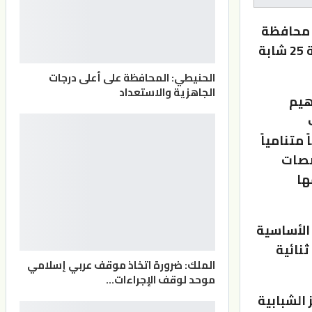
ب محافظة
إربد، دورة تدريبية متخصصة في صناعة الألعاب الإلكترونية، بمشاركة 25 شابة
الحنيطي: المحافظة على أعلى درجات
الجاهزية والاستعداد
هيم
 متنامياً
صصات
ها
الأساسية
ثنائية
الملك: ضرورة اتخاذ موقف عربي إسلامي
موحد لوقف الإجراءات…
 الشبابية