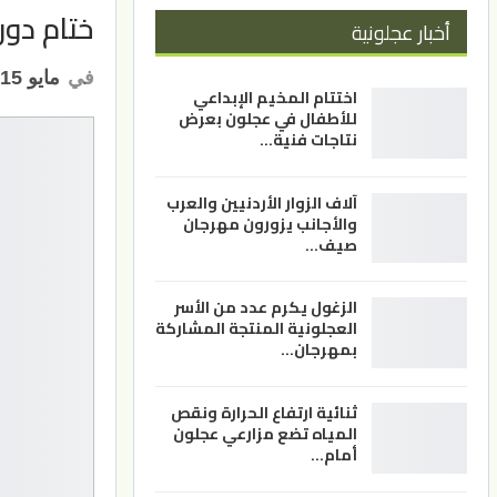
ختام دور
أخبار عجلونية
في
مايو 15, 2025
اختتام المخيم الإبداعي
للأطفال في عجلون بعرض
نتاجات فنية…
آلاف الزوار الأردنيين والعرب
والأجانب يزورون مهرجان
صيف…
الزغول يكرم عدد من الأسر
العجلونية المنتجة المشاركة
بمهرجان…
ثنائية ارتفاع الحرارة ونقص
المياه تضع مزارعي عجلون
أمام…