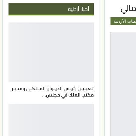
مالي
أخبار أردنية
ظات الأردنية
تـعيـيـن رئيـس الديـوان المــلكـي ومديـر
مكتب الملك في مجلس…