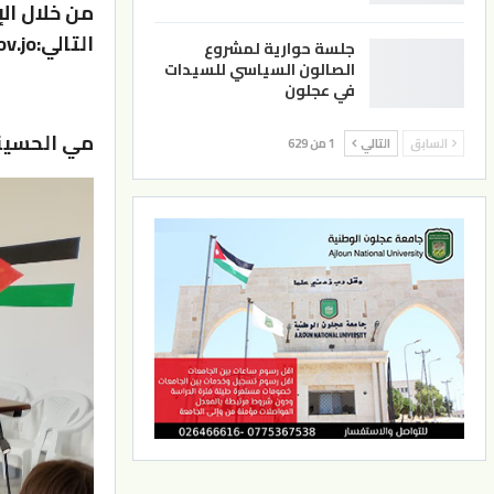
من خلال ال
التالي:https://eservices.moy.gov.jo
جلسة حوارية لمشروع
الصالون السياسي للسيدات
في عجلون
مي الحسيني
السابق
التالي
1 من 629