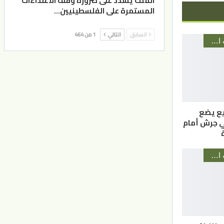
الملك يشدد على ضرورة وقف الاعتداءات
المستمرة على الفلسطينيين…
السابق
التالي
1 من 464
أخبار المحافظات الأردنية
بيع يضع
في جرش أمام
أخبار المحافظات الأردنية