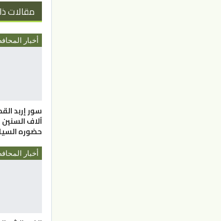
مقالات ذا
سور إربد الق
آلاف السنين ي
حضوره السي