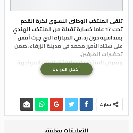
تلقى المنتخب الوطني النسوي لكرة القدم
تحت 17 عاما خسارة ثقيلة من المنتخب الهندي
بسداسية دون رد، في المباراة التي جرت أمس
على ستاد الأمير محمد في مدينة الزرقاء، ضمن
تحضيرات الطرفين.
وتعرض المنتخب لخسارة ثقيلة في المواجهة
أكمل القراءة
الأولى يوم الاثنين الماضي من المنافس ذاته
بنتيجة وصلت إلى سبعة أهداف دون مقابل، ما
شكل صدمة لدى متابعي الكرة النسوية لتردي
سوء وحالة المنتخب في الآونة الأخيرة.
ودفعت المديرة الفنية للمنتخب الوطني أسيل
شارك
بربراوي في بداية اللقاء بتشكيلة مكونة من
سيلين سيف، ملاك خضراوي، لمى حسنات،
ريحانة سليمان، جيدا كمال، جنان الصاحب، ميرا
التعليقات مغلقة.