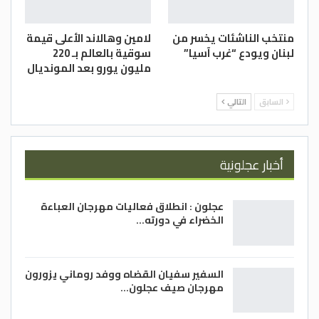
منتخب الناشئات يخسر من
لامين وهالاند الأعلى قيمة
لبنان ويودع “غرب آسيا”
سوقية بالعالم بـ 220
مليون يورو بعد المونديال
السابق
التالي
أخبار عجلونية
عجلون : انطلاق فعاليات مهرجان العباءة
الخضراء في دورته…
السفير سفيان القضاه ووفد روماني يزورون
مهرجان صيف عجلون…