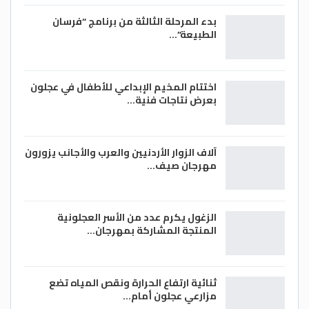
بدء المرحلة الثالثة من برنامج “فرسان
الطبيعة”…
اختتام المخيم الإبداعي للأطفال في عجلون
بعرض نتاجات فنية…
آلاف الزوار الأردنيين والعرب والأجانب يزورون
مهرجان صيف…
الزغول يكرم عدد من الأسر العجلونية
المنتجة المشاركة بمهرجان…
ثنائية ارتفاع الحرارة ونقص المياه تضع
مزارعي عجلون أمام…