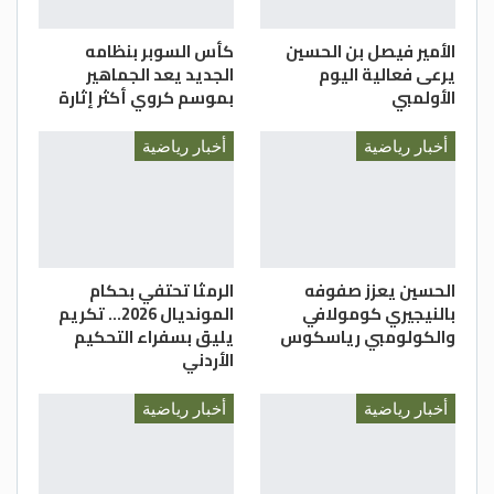
الأمير فيصل بن الحسين
كأس السوبر بنظامه
يرعى فعالية اليوم
الجديد يعد الجماهير
الأولمبي
بموسم كروي أكثر إثارة
أخبار رياضية
أخبار رياضية
الحسين يعزز صفوفه
الرمثا تحتفي بحكام
بالنيجيري كومولافي
المونديال 2026… تكريم
والكولومبي رياسكوس
يليق بسفراء التحكيم
الأردني
أخبار رياضية
أخبار رياضية