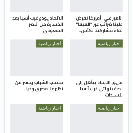
الغد
الأمير علي: أميركا تفرض
الاتحاد يودع غرب آسيا بعد
علينا ضرائب عبر “الفيفا”
الخسارة من النصر
لقاء مشاركتنا بكأس…
السعودي
أخبار رياضية
أخبار رياضية
فريق الاتحاد يتأهل إلى
منتخب الشباب يخسر من
نصف نهائي غرب آسيا
نظيره المصري وديا
للسيدات
أخبار رياضية
أخبار رياضية