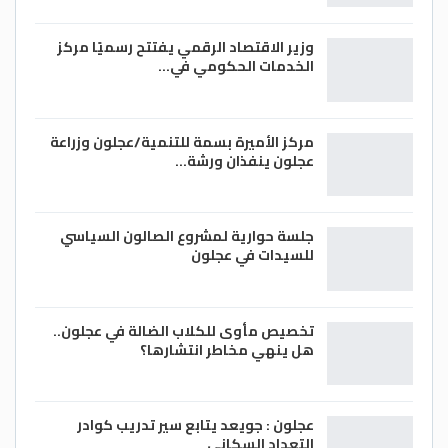
وزير الاقتصاد الرقمي يفتتح رسميًا مركز
الخدمات الحكومي في…
مركز الأميرة بسمة للتنمية/عجلون وزراعة
عجلون ينفذان ورشة…
جلسة حوارية لمشروع الصالون السياسي
للسيدات في عجلون
تخصيص مأوى للكلاب الضالة في عجلون..
هل ينهي مخاطر انتشارها؟
عجلون : جويعد يتابع سير تدريب كوادر
التعداد السكاني