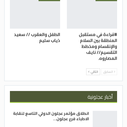
أكاديمي وكاتب مقيم في
بريطانيا
#قراءة في مستقبل
الطفل والعقرب // سعيد
المنطقة بين السلام
ذياب سليم
والإنقسام ومخطط
التقسيم// نايف
المصاروه.
السابق
التالي
أخبار عجلونية
انطلاق مؤتمر عجلون الدولي التاسع لنقابة
الاطباء فرع عجلون…