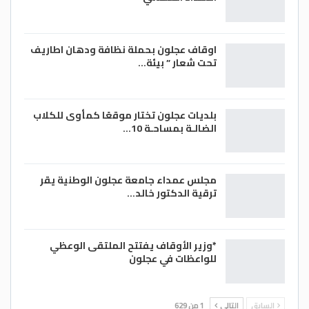
اوقاف عجلون بحملة نظافة ودهان اطاريف
تحت شعار ” بيئة…
بلديات عجلون تختار موقعًا كمأوى للكلاب
الضالـة بمساحـة 10…
مجلس عمداء جامعة عجلون الوطنية يقر
ترقية الدكتور خالد…
*وزير الأوقاف يفتتح الملتقى الوعظي
للواعظات في عجلون
السابق
التالي
1 من 629