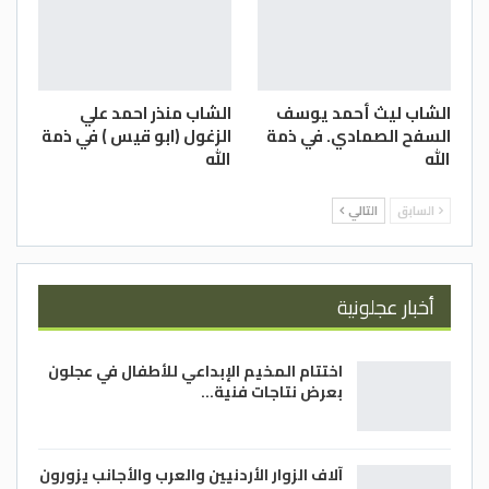
الشاب ليث أحمد يوسف
الشاب منذر احمد علي
السفح الصمادي. في ذمة
الزغول (ابو قيس ) في ذمة
الله
الله
السابق
التالي
أخبار عجلونية
اختتام المخيم الإبداعي للأطفال في عجلون
بعرض نتاجات فنية…
آلاف الزوار الأردنيين والعرب والأجانب يزورون