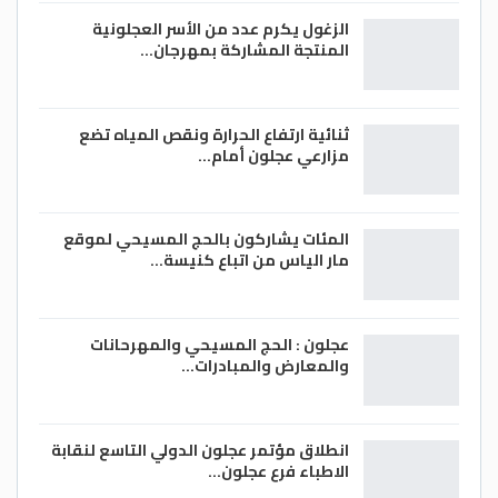
العدوان والظلم والتآمر ولن تسقط قلاع الثورة
الزغول يكرم عدد من الأسر العجلونية
وستستمر حتى قيام الدولة الفلسطينية واحده
المنتجة المشاركة بمهرجان…
موحدة فوق التراب الوطني الفلسطيني .
ثنائية ارتفاع الحرارة ونقص المياه تضع
مزارعي عجلون أمام…
سفير الاعلام العربي في فلسطين
رئيس تحرير جريدة الصباح الفلسطينية
المئات يشاركون بالحج المسيحي لموقع
مار الياس من اتباع كنيسة…
infoalsbah@gmail.com
عجلون : الحج المسيحي والمهرحانات
والمعارض والمبادرات…
انطلاق مؤتمر عجلون الدولي التاسع لنقابة
الاطباء فرع عجلون…