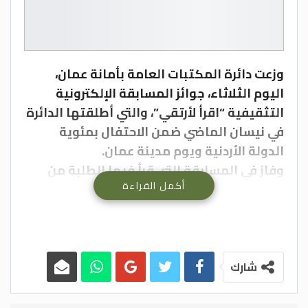
وزعت دائرة المكتبات العامة بأمانة عمان،
اليوم الثلاثاء، جوائز المسابقة الإلكترونية
التثقيفية “اقرأ لأرتقي”، والتي أطلقتها الدائرة
في نيسان الماضي ضمن الاحتفال بمئوية
الدولة الأردنية ويوم مدينة عمان.
وفاز في المسابقة التي قرأ فيها الطلبة من
أكمل القراءة
الفئة العمرية 8 إلى 14 عاماً كتاب عمان
الإلكتروني عدد من المشاركين (جواد المكوع،
رند ملحم، عبدالرحمن الزعبي، ملك جندية، دانية
محمد محمود، مصعب الشهوان).
وقال مدير المكتبات ثامر الشوبكي، إن
شارك
المسابقة تهدف إلى العمل على نشر الوعي
المعرفي والثقافي وتحفيز الطلبة على التنافس