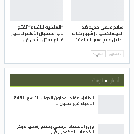
سلاح علمي جديد ضد
“الملكية للأفلام” تفتح
الديسلكسيا.. إشهار كتاب
باب استقبال الأفلام لاختيار
“دليل علاج عسر القراءة”
فيلم يمثل الأردن في…
السابق
التالي
أخبار عجلونية
انطلاق مؤتمر عجلون الدولي التاسع لنقابة
الاطباء فرع عجلون…
وزير الاقتصاد الرقمي يفتتح رسميًا مركز
الخدمات الحكومي في…