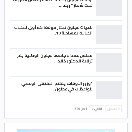
تحت شعار ” بيئة…
بلديات عجلون تختار موقعًا كمأوى للكلاب
الضالـة بمساحـة 10…
مجلس عمداء جامعة عجلون الوطنية يقر
ترقية الدكتور خالد…
*وزير الأوقاف يفتتح الملتقى الوعظي
للواعظات في عجلون
السابق
التالي
1 من 629