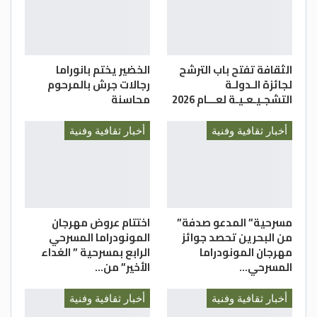
الثقافة تفتح باب الترشح
الخضير يختم بانوراما
لجائزة الـدولـة
رجالات جرش بالمرحوم
التشجـيـعـيـة لعـــام 2026
محاسنة
أخبار ثقافية وفنية
أخبار ثقافية وفنية
مسرحية” المدعو صدفة”
اختتام عروض مهرجان
من البحرين تحصد جوائز
المونودراما المسرحي
مهرجان المونودراما
الرابع بمسرحية ” الغداء
المسرحي…
الأخير” من…
أخبار ثقافية وفنية
أخبار ثقافية وفنية