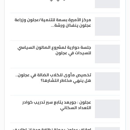
مركز الأميرة بسمة للتنمية/عجلون وزراعة
عجلون ينفذان ورشة…
جلسة حوارية لمشروع الصالون السياسي
للسيدات في عجلون
تخصيص مأوى للكلاب الضالة في عجلون..
هل ينهي مخاطر انتشارها؟
عجلون : جويعد يتابع سير تدريب كوادر
التعداد السكاني
اوقاف عجلون بحملة نظافة ودهان اطاريف