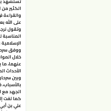
تستشهد بأح
الكثير من 
والقراءة ف
على الله بع
وتقول نرجس
المناسبة ل
الإسلامية و
ووفق سرحان
خلال الموا
عنهما، ما 
الأحداث ال
وبين سرحان 
بالأسباب، 
الجهد مع ال
كما لفت إل
علي بن أبي 