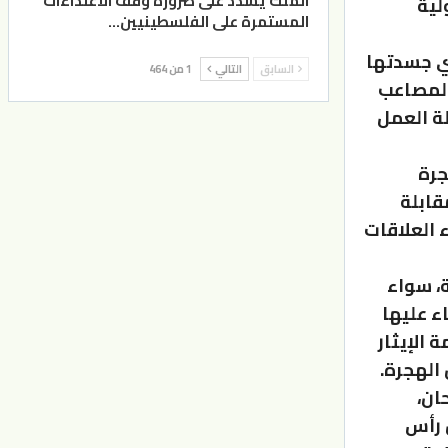
الملك يشدد على ضرورة وقف الاعتداءات
لية
المستمرة على الفلسطينيين…
تي جسدتها
السابق
التالي
1 من 464
والمصاعب
لة العمل
جرة
قابلة
 العلاقات
ة، سواء
اء عليها
 الإيثار
الهجرة.
ان،
 رأس