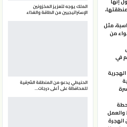
ل إنها
الملك يوجه لتعزيز المخزونين
منطقتها،
الإستراتيجيين من الطاقة والغذاء
اسبة، مثل
واء من
م في
الهجرية
ة
الحنيطي يدعو من المنطقة الشرقية
سرة
للمحافظة على أعلى درجات…
محطة
 والعمل
 الهجرة