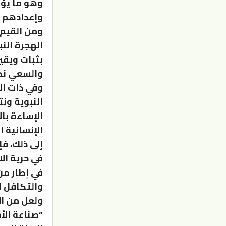
وهو ما يؤ
وإعدادهم ل
ومن القيم 
الهجرة الن
بثبات ويقي
والسعي نحو
وفي ذات ا
النبوية ون
الإساءة با
الإنسانية ا
إلى ذلك، ف
في حرية الا
في إطار من 
والتكافل ا
ولعل من ال
“صناعة الأ