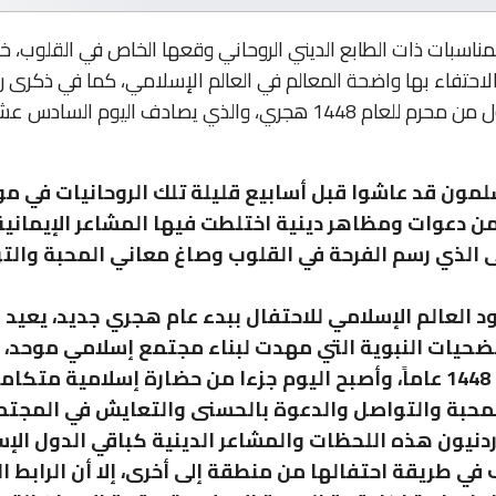
مناسبات ذات الطابع الديني الروحاني وقعها الخاص في القلوب، 
لاحتفاء بها واضحة المعالم في العالم الإسلامي، كما في ذكرى 
الهجرية، الأول من محرم للعام 1448 هجري، والذي يصادف اليوم الساد
مون قد عاشوا قبل أسابيع قليلة تلك الروحانيات في مو
من دعوات ومظاهر دينية اختلطت فيها المشاعر الإيمانية
 الذي رسم الفرحة في القلوب وصاغ معاني المحبة والتو
ود العالم الإسلامي للاحتفال ببدء عام هجري جديد، يعيد 
تضحيات النبوية التي مهدت لبناء مجتمع إسلامي موحد،
دعوته قبل 1448 عاماً، وأصبح اليوم جزءا من حضارة إسلامية متكا
لمحبة والتواصل والدعوة بالحسنى والتعايش في المجتم
دنيون هذه اللحظات والمشاعر الدينية كباقي الدول الإس
 في طريقة احتفالها من منطقة إلى أخرى، إلا أن الرابط 