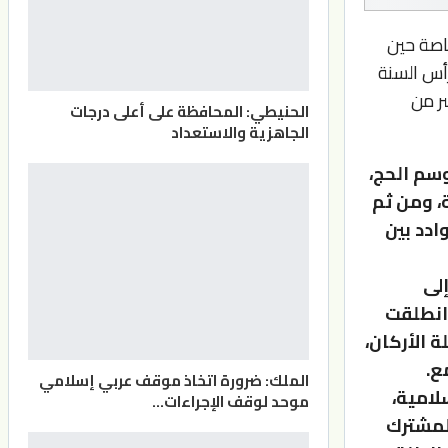
خاصة حين
رأس السنة
س عشر من
الحنيطي: المحافظة على أعلى درجات
الجاهزية والاستعداد
سم الحج،
، ومن ثم
ادد بين
إلى
 انطلقت
ملة الأركان،
ع.
الملك: ضرورة اتخاذ موقف عربي إسلامي
لامية،
موحد لوقف الإجراءات…
المشترك