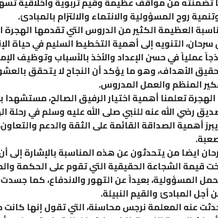
ا تضمنته من مواقف عظيمة وقيم تربوية وأخلاقية تسهم
نمية روح المسؤولية والانتماء والالتزام بالمبادئ.
اسبة العظيمة الكثير من الدروس التي تقدمها الهجرة ال
رحان، التنويه إلى أهمية التخطيط السليم في حياة الإ
اً عملياً في حسن الإعداد والأخذ بالأسباب وتوظيف الإم
حقيق الأهداف، وهو ما يؤكد أن النجاح لا يتحقق بالعشوا
فكير المنظم والعمل المدروس.
لهجرة تعلمنا أهمية اختيار الرفيق الصالح، مستشهدا ب
صديق رضي الله عنه للنبي صلى الله عليه وسلم في رحلة ال
 يبرز أهمية الصداقة القائمة على الثقة والدعم والتعاون
صعبة.
ان ايضا من يتحدثون عن هذه المناسبة بالإشارة إلى أن
ت قيمة الشجاعة الحقيقية التي تقوم على الحكمة والص
حمل المسؤولية، بعيداً عن التهور والاندفاع، كما جسدت
 أجل المبادئ والقيم النبيلة.
دثت عنه المعلمة نرجس محاسنة، التي تقول إنها كانت د