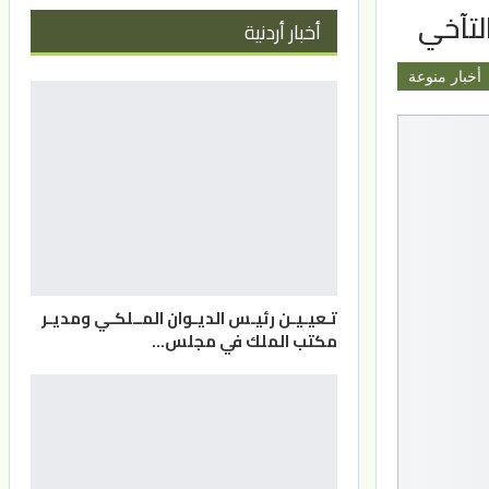
لتآخي
أخبار أردنية
أخبار منوعة
تـعيـيـن رئيـس الديـوان المــلكـي ومديـر
مكتب الملك في مجلس…