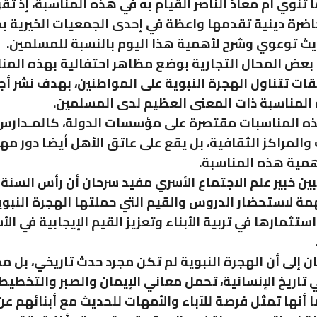
تنوي أم معاذ الناصر القيام به في هذه المناسبة، إذ تقو
رة دينية تقدمها واعظة في إحدى الجمعيات الخيرية ب
يث توعوي وشرح لأهمية هذا اليوم بالنسبة للمسلمين.
بعض المحال التجارية بوضع مظاهر احتفالية بهذه المن
ات تتناول الهجرة النبوية على المواطنين، بهدف نشر أج
 المناسبة ذات المعنى العظيم لدى المسلمين.
ذه المناسبات مقتصرة على مؤسسات الدولة، كالمـدارس
والمراكز الثقافية، بل يقع على عاتق الأهل أيضا دور مه
همية هذه المناسبة.
بين خبير علم الاجتماع الأسري مفيد سرحان أن رأس السنة 
ة لاستحضار الدروس والقيم التي حملتها الهجرة النبوي
ستثمارها في تربية الأبناء وتعزيز القيم الإيجابية في الأ
ن إلى أن الهجرة النبوية لم تكن مجرد حدث تاريخي، بل 
تاريخ الإنسانية، تحمل معاني الإيمان والصبر والتخطيط
ا أنها تمثل فرصة للآباء والأمهات للحديث مع أبنائهم عن