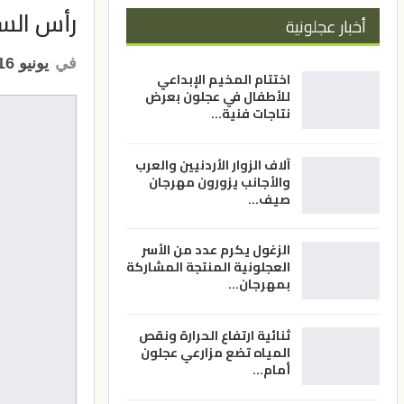
رأس السن
أخبار عجلونية
في
يونيو 16, 2026
اختتام المخيم الإبداعي
للأطفال في عجلون بعرض
نتاجات فنية…
آلاف الزوار الأردنيين والعرب
والأجانب يزورون مهرجان
صيف…
الزغول يكرم عدد من الأسر
العجلونية المنتجة المشاركة
بمهرجان…
ثنائية ارتفاع الحرارة ونقص
المياه تضع مزارعي عجلون
أمام…