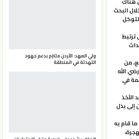
ن هناك
لال البحث
التوكل
 ترتبط
داث
ولي العهد: الأردن ملتزم بدعم جهود
ع، من
التهدئة في المنطقة
ضي الله
مة في
 الأخذ
 إلى بذل
ما قام به
هجرة،