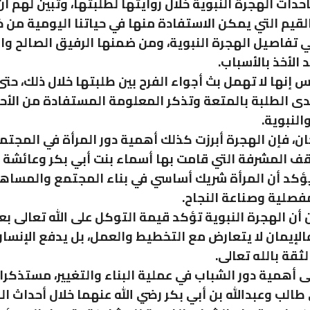
داث الهجرة النبوية خلال روايتها لطلبتها، وتبين لهم أ
القيم التي يمكن الاستفادة منها في حياتنا اليومية من خ
ي تفاصيل الهجرة النبوية، ومن ضمنها الرفيق الصالح و
د الأخذ بالأسباب.
 إنها لا تهمل بث أجواء الفرح بين طلبتها خلال ذلك، حتى
دى الطلبة بالمتعة وتذكر المعلومة المستفادة من الأح
النبوية.
، فإن الهجرة أبرزت كذلك أهمية دور المرأة في المجتم
قف المشرفة التي قامت بها أسماء بنت أبي بكر وعائشة ر
يؤكد أن المرأة شريك أساسي في بناء المجتمع والمساه
مفصلية وصناعة النجاح.
أن الهجرة النبوية تؤكد قيمة التوكل على الله تعالى بعد
فالإيمان لا يتعارض مع التخطيط والعمل، بل يدفع الإنسان
ثقة بالله تعالى.
ى أهمية دور الشباب في عملية البناء والتغيير، مستذكرا 
طالب وعبدالله بن أبي بكر رضي الله عنهما خلال أحداث ال