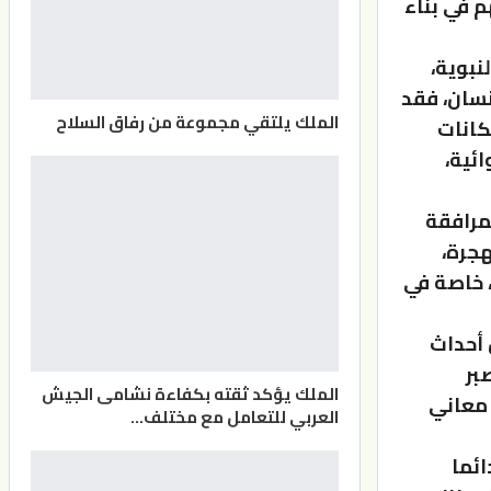
 في بناء
نبوية،
نسان، فقد
الملك يلتقي مجموعة من رفاق السلاح
كانات
ئية،
مرافقة
هجرة،
، خاصة في
 أحداث
بر
الملك يؤكد ثقته بكفاءة نشامى الجيش
 معاني
العربي للتعامل مع مختلف…
ائما