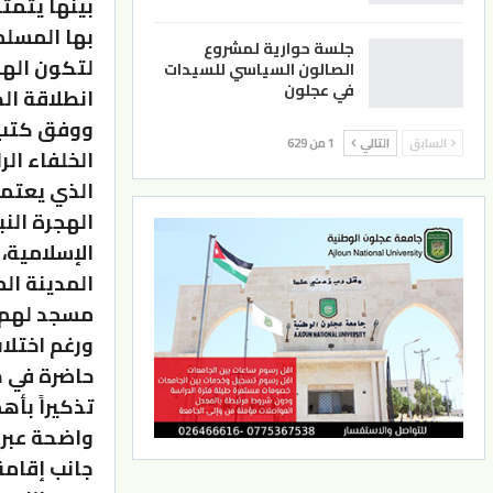
بينها يتمث
بها المسلم
جلسة حوارية لمشروع
لتكون الهج
الصالون السياسي للسيدات
في عجلون
انطلاقة ال
ووفق كتب ا
السابق
التالي
1 من 629
الخلفاء ال
الذي يعتمد
الهجرة الن
الإسلامية،
المدينة ال
مسجد لهم.
ورغم اختلا
حاضرة في ه
تذكيراً بأ
واضحة عبر 
جانب إقامة