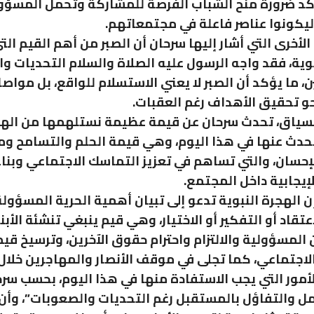
كد ضرورة منح الشباب الفرصة للمشاركة وتحمل المسؤو
يكونوا عناصر فاعلة في مجتمعاتهم.
الأخرى التي أشار إليها سرحان أن الصبر من أهم القيم ال
بوية، فقد واجه الرسول عليه الصلاة والسلام التحديات 
ن، ما يؤكد أن الصبر لا يعني الاستسلام للواقع، بل مواص
 تحقيق الأهداف رغم العقبات.
لسياق، تحدث سرحان عن قيمة عظيمة نستلهمها من اله
تحدث عنها في هذا اليوم، وهي قيمة الحلم والتسامح وم
لإحسان، والتي تساهم في تعزيز التماسك الاجتماعي وبناء
لإيجابية داخل المجتمع.
إن الهجرة النبوية تدعو إلى تبيان أهمية الحرية المسؤول
عتقاد أو التفكير أو الاختيار، وهي قيم ينبغي تنشئة الأبن
المسؤولية والالتزام واحترام حقوق الآخرين، وترسيخ قيمة
لاجتماعي، كما تجلى في موقف الأنصار والمهاجرين خلال 
أمور التي يجب الاستفادة منها في هذا اليوم، بحسب سرح
مل والتفاؤل بالمستقبل رغم التحديات والصعوبات”، وأن