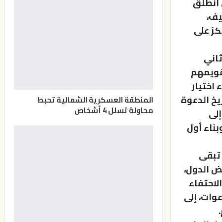
 انطلق
يف،
كز على
ثاني
تقويمهم
اختيار
يخ الدعوة
المنطقة العسكرية الشمالية تحبط
محاولة تسلل 4 أشخاص
إلى
بناء أول
 تبقى
ض الدول،
لاحتفاء
وات، إلى