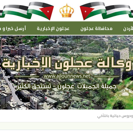
أردن
محافظة عجلون
عجلون الإخبارية
أرسل خبرا و م
ودروس حياتية بالتآخي