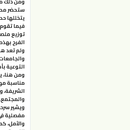
ومن ذلك ما 
ستحضر محاض
يتخللها حد
فيما تقوم 
توزيع ملصق
الفرح بهذه
ولم تعد ه
والجامعات 
التوعية بأ
ومن هنا، ي
مناسبة مهم
الشريفة، وا
والمجتمع.
ويشير سرحا
مفصلية في 
والأمل، كم