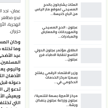
المئات يشاركون بالحج
المسيحي لموقع مار الياس
عمان- تجد ال
من اتباع كنيسة…
تبدو مظاهر ا
عجلون : الحج المسيحي
حزيران.
والمهرحانات والمعارض
والمبادرات…
وكان المسل
وما تخلله 
انطلاق مؤتمر عجلون الدولي
عيد الأضحى
التاسع لنقابة الاطباء فرع
عجلون…
المسلمين.
واليوم، يع
وزير الاقتصاد الرقمي يفتتح
الأذهان ال
رسميًا مركز الخدمات
الحكومي في…
تدعو إلى ا
ويعيش الأر
مركز الأميرة بسمة للتنمية/
عجلون وزراعة عجلون ينفذان
التي تختلف
ورشة…