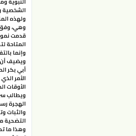
النبوية وم
الشخصية وت
ولهذه المن
وهي، وفق س
قدمت نموذج
المتاحة لت
وإنما بالت
ويضيف أن ا
أبي بكر ال
الأمر الذي
الأوقات ال
ويطالب سرح
الهجرة رسخ
والثبات وت
التضحية من
وهذا ما تح