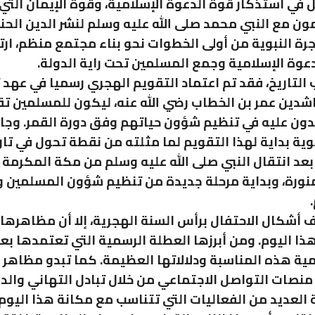
ل في استذكار قوة الدعوة الإسلامية، وقوة الإيمان التي
ون مع النبي محمد صلى الله عليه وسلم لنشر الدين الحن
رة النبوية من أولى الخطوات نحو بناء مجتمع منظم، ارت
دعوة الإسلامية وجمع المسلمين تحت راية الدولة.
لتاريخ، فقد تم اعتماد التقويم الهجري رسميا في عهد 
راشدين عمر بن الخطاب رضي الله عنه، ليكون للمسلمين 
ون عليه في تنظيم شؤون حياتهم وفق دورة القمر. وجاء 
بوية بداية لهذا التقويم لما مثلته من نقطة تحول في تار
 بعد انتقال النبي صلى الله عليه وسلم من مكة المكرمة 
منورة، وبداية مرحلة جديدة من تنظيم شؤون المسلمين و
ف أشكال الاحتفال برأس السنة الهجرية، إلا أن مظاهرها
ذا اليوم. ومن أبرزها العطلة الرسمية التي تعتمدها بع
همية هذه المناسبة ودلالاتها العظيمة. كما تبدو مظاهر ا
منصات التواصل الاجتماعي من خلال تبادل التهاني والدع
 العديد من الفعاليات التي تتناسب مع مكانة هذا اليوم.