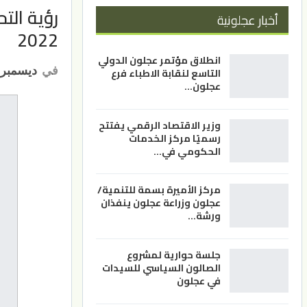
رؤية الت
أخبار عجلونية
2022
انطلاق مؤتمر عجلون الدولي
في
ديسمبر 25, 022
التاسع لنقابة الاطباء فرع
عجلون…
وزير الاقتصاد الرقمي يفتتح
رسميًا مركز الخدمات
الحكومي في…
مركز الأميرة بسمة للتنمية/
عجلون وزراعة عجلون ينفذان
ورشة…
جلسة حوارية لمشروع
الصالون السياسي للسيدات
في عجلون