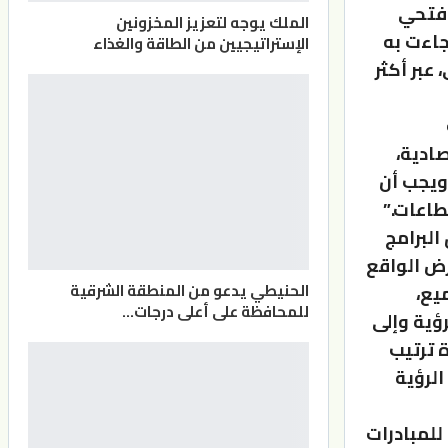
 فتحي
الملك يوجه لتعزيز المخزونين
جاءت به
الإستراتيجيين من الطاقة والغذاء
عبر أكثر
ادية،
 ويجب أن
طاعات.”
البرامج
رض الواقع
الحنيطي يدعو من المنطقة الشرقية
يع،
للمحافظة على أعلى درجات…
ؤية وإلى
 ترتيب
الرؤية
للمبادرات