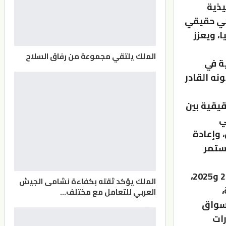
يذية
ركي حقيقي
، ويعزز
الملك يلتقي مجموعة من رفاق السلاح
ة في
نه القادر
قيقية بين
ي
 وإعادة
ستمر
وستنفّذ الرؤية على ثلاث مراحل: الأولى في الفترة ما بين الأعوام 2022 و2025،
الملك يؤكد ثقته بكفاءة نشامى الجيش
العربي للتعامل مع مختلف…
أسواق
هارات