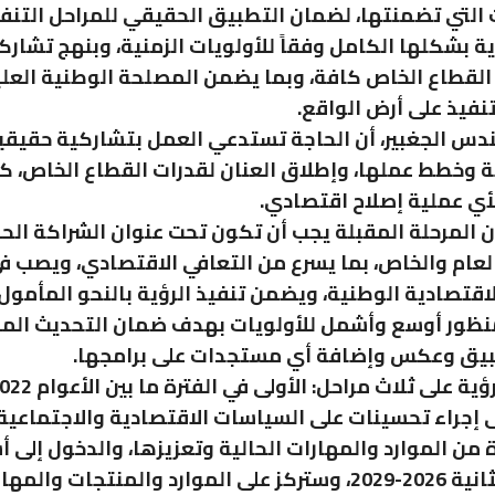
التي تضمنتها، لضمان التطبيق الحقيقي للمراحل التنف
ؤية بشكلها الكامل وفقاً للأولويات الزمنية، وبنهج تشا
لقطاع الخاص كافة، وبما يضمن المصلحة الوطنية العليا
تنفيذ على أرض الواقع.
دس الجغبير، أن الحاجة تستدعي العمل بتشاركية حقيقي
ية وخطط عملها، وإطلاق العنان لقدرات القطاع الخاص، كو
أي عملية إصلاح اقتصادي.
ن المرحلة المقبلة يجب أن تكون تحت عنوان الشراكة الح
لعام والخاص، بما يسرع من التعافي الاقتصادي، ويصب ف
اقتصادية الوطنية، ويضمن تنفيذ الرؤية بالنحو المأمول،
منظور أوسع وأشمل للأولويات بهدف ضمان التحديث الم
طبيق وعكس وإضافة أي مستجدات على برامجها.
 إجراء تحسينات على السياسات الاقتصادية والاجتماعية،
 من الموارد والمهارات الحالية وتعزيزها، والدخول إلى 
جديدة، والثانية 2026-2029، وستركز على الموارد والمنتجات والم