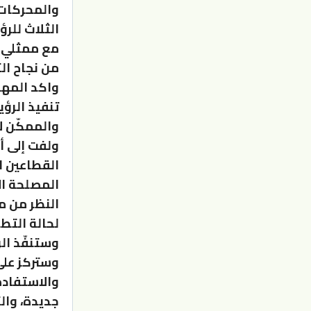
والمحركات 
الثلاث للر
مع ممثلي ا
من نجاح ال
واكد المهن
تنفيذ الرؤ
والممكّن ل
ولفت إلى أ
القطاعين ا
المصلحة ال
النظر من 
لحالة الت
وستركز على
والاستفادة