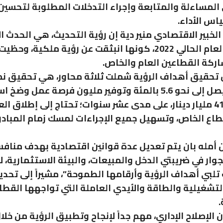
 المساءلة والمتابعة وإجراء التدخلات المطلوبة لتحسين 
اس الأداء.
 الخبير الاقتصادي منير دية إن رؤية التحديث، هي الحدث 
الأبرز خلال العام الحالي 2022، كونها انبثقت عن رؤية ملكية،
كة القطاعين العام والخاص.
تحقيق أهداف الرؤية شملت ثلاثة محاور، هي تحقيق ن
اقتصادي يصل إلى نحو 5.6 بالمئة وتوفير مليون فرصة عمل و
تصل لنحو 41 مليار دينار، على مدى عشر سنوات؛ تحتاج إلى إطلاق ال
طاع الخاص، وتسهيل جميع الإجراءات لمسك زمام المباد
ن أمله بان يتم تعديل عدة قوانين اقتصادية بهدف مناف
لجوار في ضريبتي الدخل والمبيعات، والبيئة الاستثمارية،
تلبي أهداف الرؤية وأرقامها الطموحة”، مشيراً إلى تحدي
لتشغيلية والطاقة والأيدي العاملة التي تواجهها القط
.
 الإصلاح الإداري، مهم جداً لإنجاح وتطبيق الرؤية من خلا