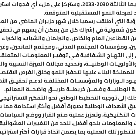
الجديدة، فيما الثالثة 2030-2033، وستركز على ملء أي فجوات 
 لمرحلة النمو المستقبلية المتوقعة.
ية التي أطلقت رسميا خلال شهر حزيران الماضي من العا
لأن تكون شمولية في إشراك كل من يمكن أن يسهم في تحق
ن القطاعين العام والخاص، والبرلمان والشباب، والخبراء
ين، ومؤسسات المجتمع المدني، ومجتمع المانحين، وغي
لى انتهـاج الشـفافية فـي توفيـر المعلومـات المتعلقـ
الأولويـات الوطنيــة، وتحديد مجالات الميزة النسبية وا
للمملكة البناء عليها لتحفيز النمو وخلق الفرص الاقتصا
ـود الـوزارات والمؤسسـات المختلفـة لدعـم تحقيـق ال
ية الوطنيــة وضمــن خريطــة طريــق واضحــة المعالم.
 إلى توجيه التخطيط الوطني نحو التفكير الاستراتيجي
ق الأهداف الوطنية بصورة أفضل وأكثر استدامة مما
ءات التكتيكية، وتعزيز عملية صنع القرار ووضع السياسات
ات والمعلومات بنحو أفضل، للحد من التغييرات العشوائية 
تتطور تلك العملية بما يضمن اتخاذ قرارات أكثر استراتيج