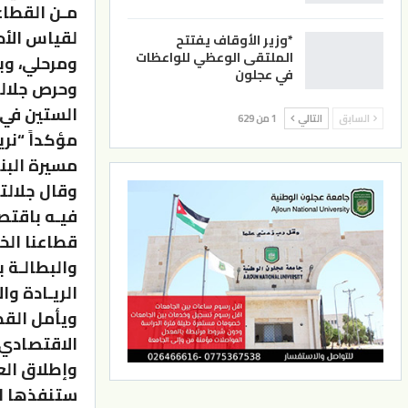
*وزير الأوقاف يفتتح
الملتقى الوعظي للواعظات
ومرحلي، وبتكلفة 41 
في عجلون
وحرص جلالة 
الستين في 
السابق
التالي
1 من 629
مؤكداً “نر
مسيرة البنا
وقال جلالته
فيـه باقتصا
قطاعنا الخ
والبطالـة ب
الريـادة وال
ويأمل القط
الاقتصادي،
وإطلاق الع
ستنفذها الب