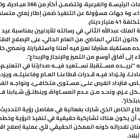
لقياس الأداء، و4 جهات مسؤولة عن التنفيذ ضمن إطار زمني متس
مليار دينار.
الملك عبدالله الثاني في رسالته للأردنيين بمناسبة عيد 
كانون الثاني الماضي من العام الحالي، على الإصلاح الاق
يده مستقبلا مشرقا نعزز فيه أمننا واستقرارنا، ونمضي خل
ء إلى آفاق أوسع من التميز والإنجاز والإبداع”.
 “نريــده مســتقبلاً نســتعيد فيــه صدارتنا في التعليـم
دنـا، وتـزداد فيـه قـدرات قطاعنـا العـام وفاعليتـه، ويزد
ـاص، فتزداد الفرص علـى مسـتوى متكافـئ، ونواجـه الفق
ـكل عـزم، ونحـد مـن عـدم المسـاواة، وينطلـق شـبابنا فـ
ابتكار”.
اع الخاص الذي شارك بفعالية في مفاصل رؤية التحديث
 أن يكون هناك تشاركية حقيقية في تنفيذ الرؤية وخطط
نان لقدراته كونه الممكن الحقيقي لأي عملية إصلاح ا
لاد.