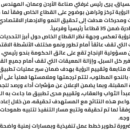
سياق، يرى رئيس غرفتي صناعة الأردن وعمان، المهندس
 الرؤية تركز وتراهن بوضوح على القطاع الخاص وفقاً لما 
 ومحركات هدفت إلى تحقيق النمو والازدهار الاقتصادي، 
لرؤية تعكس وجهة نظر القطاع الخاص حول أبرز التحديات
التي تقف عائقاً أمام تطور ونمو مختلف الأنشطة الاقتص
 أن مسؤولية الإنجاح تقع على عاتق الحكومة بنحو رئيسي،
ر كل السبل، وإزالة المعيقات التي تقف أمام جميع الق
 متابعة وتقييم الرؤية بهدف ضمان سير عمليات تطبيق 
 بالنحو المطلوب، لتتم ترجمتها وملامستها فعلياً على أ
ة المقبلة، وبما يضمن الإعلان عن مؤشرات أداء ورصد للجم
أ الثواب والعقاب، وتقييم مدى تطبيق ما جاءت به الر
اءم هذه النتائج مع المستهدف تحقيقه، من خلال إعادة
وفقاً لما تم تحقيقه وتتبع مسار التنفيذ لتلبيه طموحات 
وجه.
ضرورة تطوير خطط عمل تنفيذية وبمسارات زمنية واضحة 