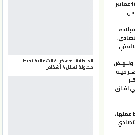
مـن القطاعات الرئيسـة والفرعية، وتتضمـن أكثر من 366 مبـادرة، و10معايير
لسل
ميلاده
تصادي،
اله في
المنطقة العسكرية الشمالية تحبط
، وننهـض
محاولة تسلل 4 أشخاص
هـر فيـه
ـر
ي آفـاق
 عملها،
قتصادي