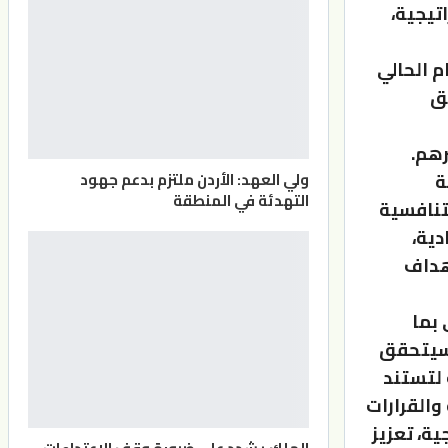
استراتيجية،
م الحالي
يق
رهم.
ة
ولي العهد: الأردن ملتزم بدعم جهود
التهدئة في المنطقة
لتنافسية
دية،
أهداف
 بما
 سيتحقق
 لتستند
والقرارات
ية، تعزيز