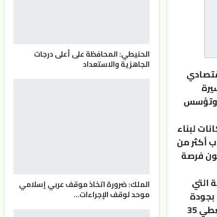
الحنيطي: المحافظة على أعلى درجات
الجاهزية والاستعداد
اقتصادي
 مسيرة
ومات، وتؤسس
نات لبناء
ب أكثر من
وق العمل، وزيادة فرص العمل من 1.6 مليون فرصة
ة التي
الملك: ضرورة اتخاذ موقف عربي إسلامي
موحد لوقف الإجراءات…
 بجودة
الحياة في إطار نهج مستدام، وعبر ثمانية محركات لنمو الاقتصاد، تغطي 35