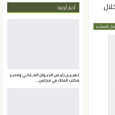
لال
أخبار أردنية
بار إقتصادية
تـعيـيـن رئيـس الديـوان المــلكـي ومديـر
مكتب الملك في مجلس…