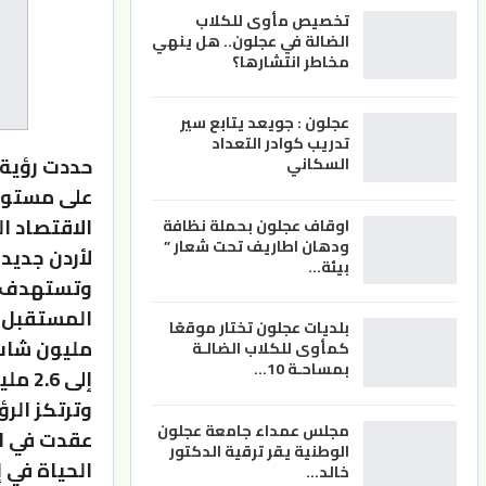
تخصيص مأوى للكلاب
الضالة في عجلون.. هل ينهي
مخاطر انتشارها؟
عجلون : جويعد يتابع سير
تدريب كوادر التعداد
حددت رؤية 
السكاني
اوقاف عجلون بحملة نظافة
ودهان اطاريف تحت شعار ”
لأردن جديد
بيئة…
وتستهدف ال
المستقبل و
بلديات عجلون تختار موقعًا
كمأوى للكلاب الضالـة
بمساحـة 10…
إلى 2.6 مليون فرصة خلال العقد المقبل.
وترتكز الر
مجلس عمداء جامعة عجلون
عقدت في ال
الوطنية يقر ترقية الدكتور
خالد…