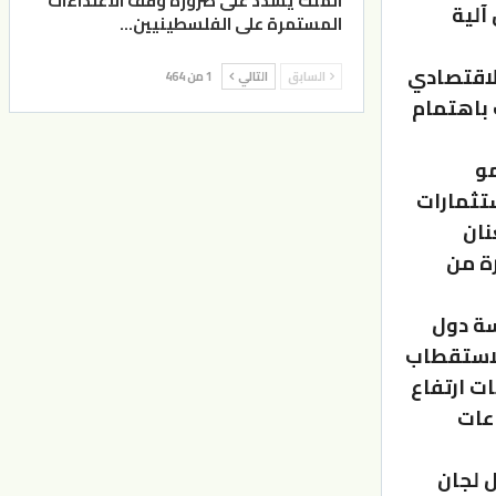
الملك يشدد على ضرورة وقف الاعتداءات
آلية
المستمرة على الفلسطينيين…
الاقتصادي
السابق
التالي
1 من 464
 وحظيت باهتمام
مو
ضخ استثمارات
عنان
رة من
سة دول
 لاستقطاب
ات ارتفاع
اعات
ل لجان