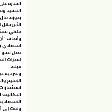
القدرة على
التنفيذ وقي
بدوره، قال
ملكي بمشار
وأضاف “أن 
لقدرات الق
قبله.
وعبر ديه ع
الإقليم وا
استثمارات 
التكاليف ا
الاقتصادية
ولفت إلى أن