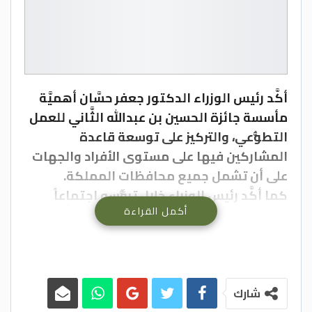
أكَّد رئيس الوزراء الدكتور جعفر حسَّان أهميَّة
مأسسة جائزة الحسين بن عبدالله الثَّاني للعمل
التطوُّعي، والتركيز على توسعة قاعدة
المشاركين فيها على مستوى الأفراد والجهات
على أن تشمل جميع محافظات المملكة.
كما أكَّد رئيس الوزراء خلال ترؤُّسه اجتماعاً
أكمل القراءة
لمجلس أمناء الجائزة، أهميَّة تشجيع الشَّباب
على العمل التطوُّعي ودعمه وتوسيع نطاقه
نحو الأعمال التطوعيَّة التي يحتاجها المجتمع
في مختلف المجالات، مشدّداً على ضرورة أن
تكون مراكز الشَّباب في المحافظات حواضن
شارك