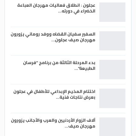
عجلون : انطلاق فعاليات مهرجان العباءة
الخضراء في دورته…
السفير سفيان القضاه ووفد روماني يزورون
مهرجان صيف عجلون…
بدء المرحلة الثالثة من برنامج “فرسان
الطبيعة”…
اختتام المخيم الإبداعي للأطفال في عجلون
بعرض نتاجات فنية…
آلاف الزوار الأردنيين والعرب والأجانب يزورون
مهرجان صيف…