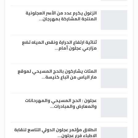
الزغول يكرم عدد من الأسر العجلونية
المنتجة المشاركة بمهرجان…
ثنائية ارتفاع الحرارة ونقص المياه تضع
مزارعي عجلون أمام…
المئات يشاركون بالحج المسيحي لموقع
مار الياس من اتباع كنيسة…
عجلون : الحج المسيحي والمهرحانات
والمعارض والمبادرات…
انطلاق مؤتمر عجلون الدولي التاسع لنقابة
الاطباء فرع عجلون…