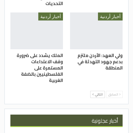
التحديات
أخبار أردنية
أخبار أردنية
ولي العهد: الأردن ملتزم
الملك يشدد على ضرورة
بدعم جهود التهدئة في
وقف الاعتداءات
المنطقة
المستمرة على
الفلسطينيين بالضفة
الغربية
السابق
التالي
أخبار عجلونية