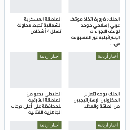
الملك: ضرورة اتخاذ موقف
المنطقة العسكرية
عربي إسلامي موحد
الشمالية تحبط محاولة
لوقف الإجراءات
تسلل 4 أشخاص
الإسرائيلية غير المسبوقة
في…
أخبار أردنية
أخبار أردنية
الملك يوجه لتعزيز
الحنيطي يدعو من
المخزونين الإستراتيجيين
المنطقة الشرقية
من الطاقة والغذاء
للمحافظة على أعلى درجات
الجاهزية القتالية
أخبار أردنية
أخبار أردنية