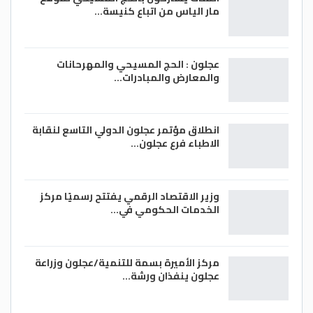
مار الياس من اتباع كنيسة…
عجلون : الحج المسيحي والمهرحانات
والمعارض والمبادرات…
انطلاق مؤتمر عجلون الدولي التاسع لنقابة
الاطباء فرع عجلون…
وزير الاقتصاد الرقمي يفتتح رسميًا مركز
الخدمات الحكومي في…
مركز الأميرة بسمة للتنمية/عجلون وزراعة
عجلون ينفذان ورشة…