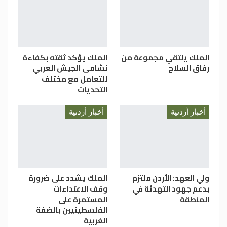
الملك يلتقي مجموعة من
الملك يؤكد ثقته بكفاءة
رفاق السلاح
نشامى الجيش العربي
للتعامل مع مختلف
التحديات
أخبار أردنية
أخبار أردنية
ولي العهد: الأردن ملتزم
الملك يشدد على ضرورة
بدعم جهود التهدئة في
وقف الاعتداءات
المنطقة
المستمرة على
الفلسطينيين بالضفة
الغربية