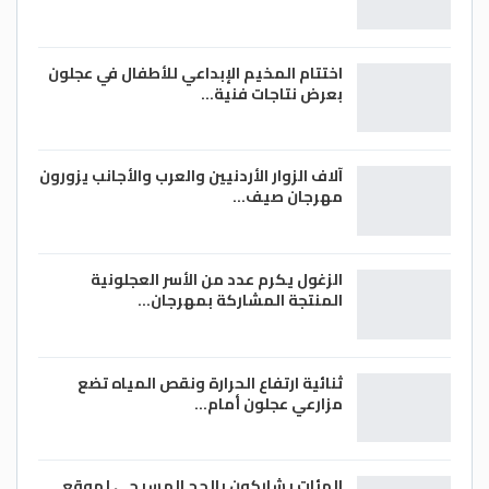
اختتام المخيم الإبداعي للأطفال في عجلون
بعرض نتاجات فنية…
آلاف الزوار الأردنيين والعرب والأجانب يزورون
مهرجان صيف…
الزغول يكرم عدد من الأسر العجلونية
المنتجة المشاركة بمهرجان…
ثنائية ارتفاع الحرارة ونقص المياه تضع
مزارعي عجلون أمام…
المئات يشاركون بالحج المسيحي لموقع