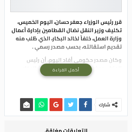
قرر رئيس الوزراء جعفر حسان، اليوم الخميس،
تكليف وزير النقل نضال القطامين بإدارة أعمال
وزارة العمل، خلفاً لخالد البكار، الذي طُلب منه
تقديم استقالته، بحسب مصدر رسمي .
وكان مصدر حكومي أفاد اليوم، أن رئيس
الوزراء جعفر حسان كان قد طلب من البكار،
أكمل القراءة
الأحد الماضي (28 حزيران 2026)، تقديم
استقالته.
وأضاف المصدر أن القرار جاء على خلفية تضارب
شارك
مصالح، بعد التقدم بعطاءات حكومية من قبل
نجل الوزير، حيث أُحيل أحدها فيما لم تُحال
العطاءات الأخرى.
التعليقات مغلقة.