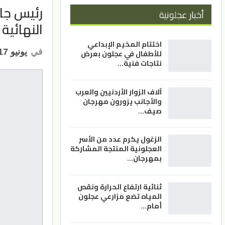
رئيس جام
أخبار عجلونية
النهائية
اختتام المخيم الإبداعي
في
يونيو 17, 2023
للأطفال في عجلون بعرض
نتاجات فنية…
آلاف الزوار الأردنيين والعرب
والأجانب يزورون مهرجان
صيف…
الزغول يكرم عدد من الأسر
العجلونية المنتجة المشاركة
بمهرجان…
ثنائية ارتفاع الحرارة ونقص
المياه تضع مزارعي عجلون
أمام…