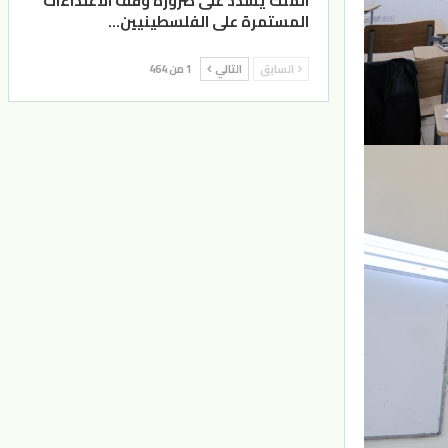
الملك يشدد على ضرورة وقف الاعتداءات
المستمرة على الفلسطينيين…
السابق
التالي
1 من 464