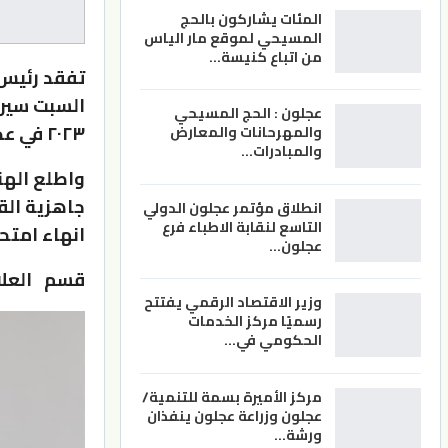
المئات يشاركون بالحج
المسيحي لموقع مار الياس
من اتباع كنيسة…
تفقد رئيس 
عجلون : الحج المسيحي
٢٠٢٣ في عدد من القاعات الصفية بمختلف كليات الجامعة.
والمهرحانات والمعارض
والمبادرات…
واطلع الهنا
جاهزية الق
انطلاق مؤتمر عجلون الدولي
التاسع لنقابة الاطباء فرع
انهاء امتح
عجلون…
قسم العلا
وزير الاقتصاد الرقمي يفتتح
رسميًا مركز الخدمات
الحكومي في…
مركز الأميرة بسمة للتنمية/
عجلون وزراعة عجلون ينفذان
ورشة…