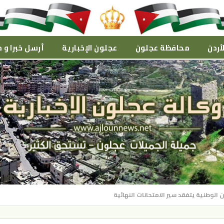
أردن
محافظة عجلون
عجلون الإخبارية
أرسل خبرا و م
الوطنية يتفقد سير الامتحانات النهائية