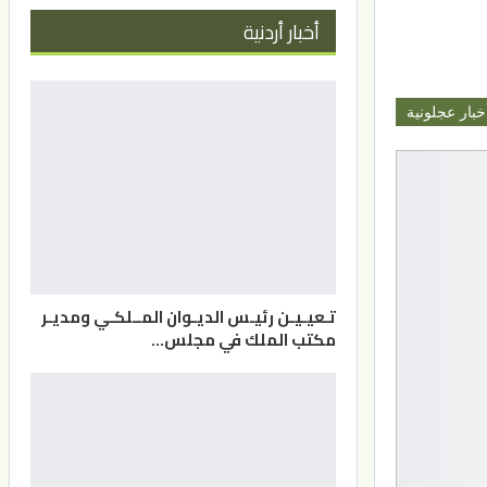
أخبار أردنية
خبار عجلونية
تـعيـيـن رئيـس الديـوان المــلكـي ومديـر
مكتب الملك في مجلس…