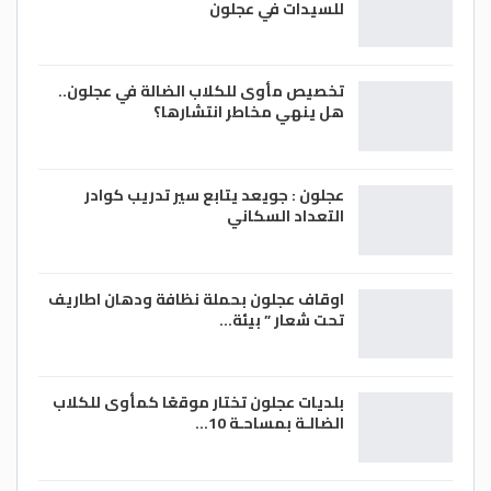
للسيدات في عجلون
تخصيص مأوى للكلاب الضالة في عجلون..
هل ينهي مخاطر انتشارها؟
عجلون : جويعد يتابع سير تدريب كوادر
التعداد السكاني
اوقاف عجلون بحملة نظافة ودهان اطاريف
تحت شعار ” بيئة…
بلديات عجلون تختار موقعًا كمأوى للكلاب
الضالـة بمساحـة 10…