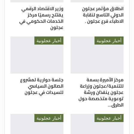
الهاشميون دفاعاً عن قضايا الأمة.
انطلاق مؤتمر عجلون
وزير الاقتصاد الرقمي
الدولي التاسع لنقابة
يفتتح رسميًا مركز
واختتم تصريحه بالدعاء أن يحفظ الله الأردن
الاطباء فرع عجلون .
الخدمات الحكومي في
وقيادته الهاشمية، وأن يديم على الوطن نعمة
عجلون
الأمن والاستقرار والازدهار.
أخبار عجلونية
أخبار عجلونية
مركز الأميرة بسمة
جلسة حوارية لمشروع
للتنمية/عجلون وزراعة
الصالون السياسي
عجلون ينفذان ورشة
للسيدات في عجلون
توعوية متخصصة حول
الطرق…
أخبار عجلونية
أخبار عجلونية