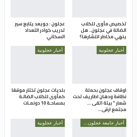
تخصيص مأوى للكلاب
عجلون : جويعد يتابع سير
الضالة في عجلون.. هل
تدريب كوادر التعداد
ينهي مخاطر انتشارها؟
السكاني
أخبار عجلونية
أخبار عجلونية
اوقاف عجلون بحملة
بلديات عجلون تختار موقعًا
نظافة ودهان اطاريف تحت
كمأوى للكلاب الضالـة
شعار ” بيئة اتقى …
بمساحـة 10 دونمـات
مجتمع ارقى…
أخبار جامعة عجلون الوطنية
أخبار عجلونية