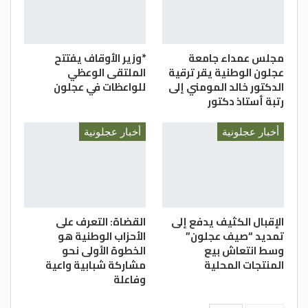
مجلس عمداء جامعة
*وزير الأوقاف يفتتح
عجلون الوطنية يقر ترقية
الملتقى الوعظي
الدكتور خالد المومني إلى
للواعظات في عجلون
رتبة أستاذ دكتور
أخبار عجلونية
أخبار عجلونية
الإقبال الكثيف يدفع إلى
القضاة: التعرف على
تمديد “صيف عجلون”
الأحزاب الوطنية هو
وسط انتعاش بيع
الخطوة الأولى نحو
المنتجات المحلية
مشاركة شبابية واعية
وفاعلة