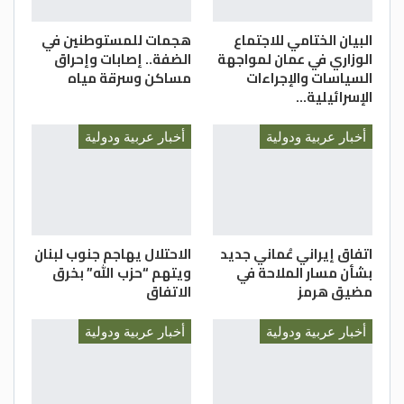
البيان الختامي للاجتماع
هجمات للمستوطنين في
الوزاري في عمان لمواجهة
الضفة.. إصابات وإحراق
السياسات والإجراءات
مساكن وسرقة مياه
الإسرائيلية…
أخبار عربية ودولية
أخبار عربية ودولية
اتفاق إيراني عُماني جديد
الاحتلال يهاجم جنوب لبنان
بشأن مسار الملاحة في
ويتهم “حزب الله” بخرق
مضيق هرمز
الاتفاق
أخبار عربية ودولية
أخبار عربية ودولية