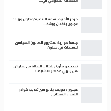
الخدمات الحكومي في…
مركز الأميرة بسمة للتنمية/عجلون وزراعة
عجلون ينفذان ورشة…
جلسة حوارية لمشروع الصالون السياسي
للسيدات في عجلون
تخصيص مأوى للكلاب الضالة في عجلون..
هل ينهي مخاطر انتشارها؟
عجلون : جويعد يتابع سير تدريب كوادر
التعداد السكاني