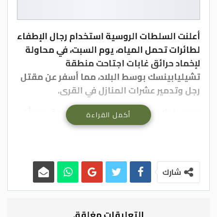
أعلنت السلطات الروسية استخدام رجال الإطفاء
لطائرات تحمل المياه، يوم السبت، في محاولة
لإخماد حرائق غابات اجتاحت منطقة
تشيليابينسك بوسط البلاد، مما أسفر عن مقتل
رجل وتدمير عشرات المنازل في القرى.
وجرى إجلاء مئات السكان، يوم الجمعة، بعد أن
أكمل القراءة
أدت الرياح القوية إلى تعقيد جهود السيطرة
على حرائق امتدت على مساحة 14 ألف هكتار
(35 ألف فدان) في المنطقة الواقعة على بعد
1500 كيلومتر شرقي العاصمة موسكو.
شارك
ونقلت وكالة تاس للأنباء عن إيليا دينيسوف
نائب وزير الطوارئ الروسي قوله “كانت النيران
التعليقات مغلقة.
تنتشر بسرعة تزيد على 150 مترا في الدقيقة،