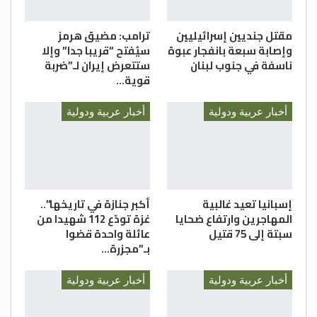
مقتل جنديين إسرائيليين
ترامب: مضيق هرمز
وإصابة سبعة بانفجار عبوة
سيُفتح “قريبا جدا” وإلا
ناسفة في جنوب لبنان
ستتعرض إيران لـ”ضربة
قوية…
أخبار عربية ودولية
أخبار عربية ودولية
إسبانيا تعيد غالبية
أكبر جنازة في تاريخها”..
المهاجرين وارتفاع ضحايا
غزة تودّع 112 شهيدا من
سبتة إلى 75 قتيل
عائلة واحدة قضوا
بـ”مجزرة…
أخبار عربية ودولية
أخبار عربية ودولية