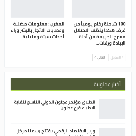
100 شاحنة ركام يومياً من
المغرب: معلومات مضللة
غزة.. هكذا ينظف الاحتلال
وعصابات الاتجار بالبشر وراء
مسرح الجريمة من أدلة
أحداث سبتة ومليلية
الإبادة ورفات…
السابق
التالي
أخبار عجلونية
انطلاق مؤتمر عجلون الدولي التاسع لنقابة
الاطباء فرع عجلون…
وزير الاقتصاد الرقمي يفتتح رسميًا مركز