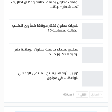
اوقاف عجلون بحملة نظافة ودهان اطاريف
تحت شعار ” بيئة…
بلديات عجلون تختار موقعًا كمأوى للكلاب
الضالـة بمساحـة 10…
مجلس عمداء جامعة عجلون الوطنية يقر
ترقية الدكتور خالد…
*وزير الأوقاف يفتتح الملتقى الوعظي
للواعظات في عجلون
السابق
التالي
1 من 629