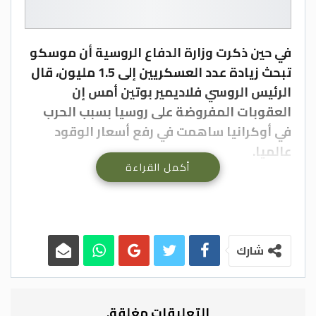
في حين ذكرت وزارة الدفاع الروسية أن موسكو
تبحث زيادة عدد العسكريين إلى 1.5 مليون، قال
الرئيس الروسي فلاديمير بوتين أمس إن
العقوبات المفروضة على روسيا بسبب الحرب
في أوكرانيا ساهمت في رفع أسعار الوقود
عالميا.
أكمل القراءة
واضاف بوتين أن العقوبات وجهت ضربة خطيرة
ضد الاقتصاد العالمي بأكمله، مؤكدا أن هذه
العقوبات أدت لارتفاع أسعار الكهرباء والوقود
والمواد الغذائية في أوروبا والولايات المتحدة.
وأضاف خلال مشاركته في اجتماع حكومي
شارك
لمناقشة القضايا الاقتصادية، أن روسيا رفعت
إنتاج النفط في العام 2022 رغم العقوبات بنحو
2% ليصل إلى 535 مليون طن.
التعليقات مغلقة.