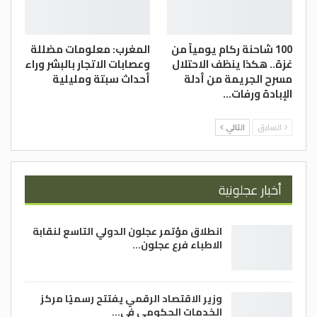
100 شاحنة ركام يومياً من
المغرب: معلومات مضللة
غزة.. هكذا ينظف الاحتلال
وعصابات الاتجار بالبشر وراء
مسرح الجريمة من أدلة
أحداث سبتة ومليلية
الإبادة ورفات…
السابق
التالي
أخبار عجلونية
انطلاق مؤتمر عجلون الدولي التاسع لنقابة
الاطباء فرع عجلون…
وزير الاقتصاد الرقمي يفتتح رسميًا مركز
الخدمات الحكومي في…