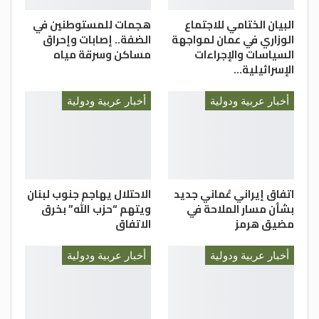
البيان الختامي للاجتماع
هجمات للمستوطنين في
الوزاري في عمان لمواجهة
الضفة.. إصابات وإحراق
السياسات والإجراءات
مساكن وسرقة مياه
الإسرائيلية…
أخبار عربية ودولية
أخبار عربية ودولية
اتفاق إيراني عُماني جديد
الاحتلال يهاجم جنوب لبنان
بشأن مسار الملاحة في
ويتهم “حزب الله” بخرق
مضيق هرمز
الاتفاق
أخبار عربية ودولية
أخبار عربية ودولية