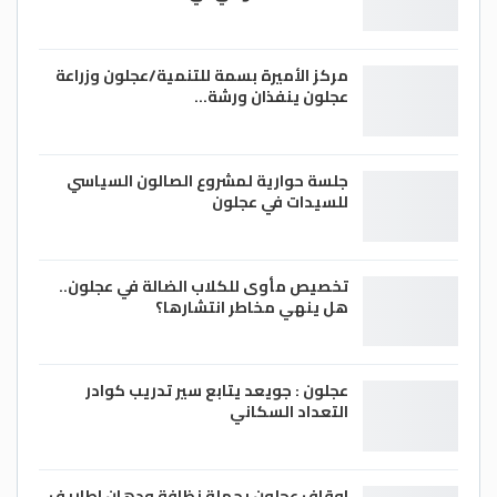
مركز الأميرة بسمة للتنمية/عجلون وزراعة
عجلون ينفذان ورشة…
جلسة حوارية لمشروع الصالون السياسي
للسيدات في عجلون
تخصيص مأوى للكلاب الضالة في عجلون..
هل ينهي مخاطر انتشارها؟
عجلون : جويعد يتابع سير تدريب كوادر
التعداد السكاني
اوقاف عجلون بحملة نظافة ودهان اطاريف