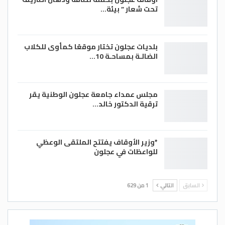
تحت شعار ” بيئة…
بلديات عجلون تختار موقعًا كمأوى للكلاب
الضالـة بمساحـة 10…
مجلس عمداء جامعة عجلون الوطنية يقر
ترقية الدكتور خالد…
*وزير الأوقاف يفتتح الملتقى الوعظي
للواعظات في عجلون
السابق
التالي
1 من 629