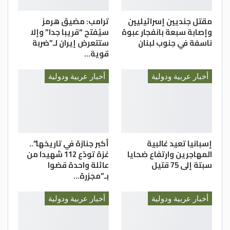
مقتل جنديين إسرائيليين
ترامب: مضيق هرمز
وإصابة سبعة بانفجار عبوة
سيُفتح “قريبا جدا” وإلا
ناسفة في جنوب لبنان
ستتعرض إيران لـ”ضربة
قوية…
أخبار عربية ودولية
أخبار عربية ودولية
إسبانيا تعيد غالبية
أكبر جنازة في تاريخها”..
المهاجرين وارتفاع ضحايا
غزة تودّع 112 شهيدا من
سبتة إلى 75 قتيل
عائلة واحدة قضوا
بـ”مجزرة…
أخبار عربية ودولية
أخبار عربية ودولية