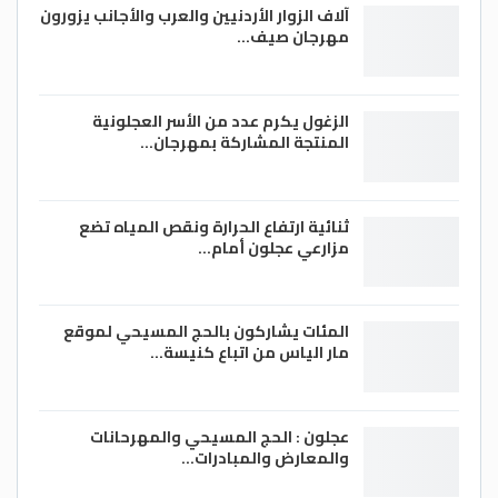
آلاف الزوار الأردنيين والعرب والأجانب يزورون
مهرجان صيف…
الزغول يكرم عدد من الأسر العجلونية
المنتجة المشاركة بمهرجان…
ثنائية ارتفاع الحرارة ونقص المياه تضع
مزارعي عجلون أمام…
المئات يشاركون بالحج المسيحي لموقع
مار الياس من اتباع كنيسة…
عجلون : الحج المسيحي والمهرحانات
والمعارض والمبادرات…