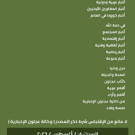
أخبار عربية ودولية
أخبار المغتربين الأردنيين
أخبار كورونا في العالم
في ذمة الله
أخبار المجتمع
أخبار إقتصادية
أخبار ثقافية وفنية
أخبار رياضية
أخبار منوعة
دين ودنيا
الصحة والحياة
كتًاب عجلون
أقلام عربية
أقلام وأراء
من ذاكرة عجلون الإخبارية
لمسة وفاء
( وكالة عجلون الإخبارية ) لا مانع من الإقتباس شرط ذكر المصدر
السبت ٠٨ / أغسطس / ٢٠٢٦