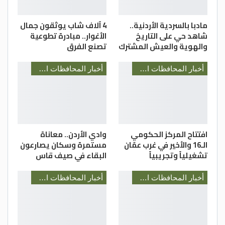
مادبا بالسردية الأردنية..
4 آلاف شاب يوثقون جمال
شاهد حي على التاريخ
الأغوار.. مبادرة تطوعية
والهوية والعيش المشترك
تصنع الفرق
أخبار المحافظات الأردنية
أخبار المحافظات الأردنية
افتتاح المركز الحكومي
وادي الأردن.. معاناة
الـ16 والأخير في غرب عمّان
مستمرة وسكان يصارعون
تشغيلياً وتجريبياً
البقاء في صيف قاس
أخبار المحافظات الأردنية
أخبار المحافظات الأردنية