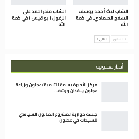
الشاب ليث أحمد يوسف
الشاب منذر احمد علي
السفح الصمادي. في ذمة
الزغول (ابو قيس ) في ذمة
الله
الله
السابق
التالي
أخبار عجلونية
مركز الأميرة بسمة للتنمية/عجلون وزراعة
عجلون ينفذان ورشة…
جلسة حوارية لمشروع الصالون السياسي
للسيدات في عجلون