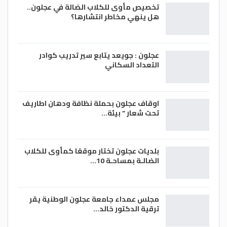
تخصيص مأوى للكلاب الضالة في عجلون..
هل ينهي مخاطر انتشارها؟
عجلون : جويعد يتابع سير تدريب كوادر
التعداد السكاني
اوقاف عجلون بحملة نظافة ودهان اطاريف
تحت شعار ” بيئة…
بلديات عجلون تختار موقعًا كمأوى للكلاب
الضالـة بمساحـة 10…
مجلس عمداء جامعة عجلون الوطنية يقر
ترقية الدكتور خالد…