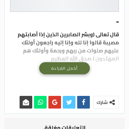
=
قال تعالى (وبشر الصابرين الذين إذا أصابتهم
مصيبة قالوا إنا لله وإنا إليه راجعون أولئك
عليهم صلوات من ربهم ورحمة وأولئك هم
المهتدون ) صدق الله العظيم
أكمل القراءة
عجلون الاخبارية- إنتقل إلى رحمة الله تعالى
زهير كامل محمد دويكات (ابو احمد ) ، وسيشيع
جثمان المرحوم الطاهر بعد صلاة عصر اليوم
شارك
الاثنين من مسجد عرجان الكبير الى مثواه الأخير
في مقبرة البلدة .
التعليقات مغلقة.