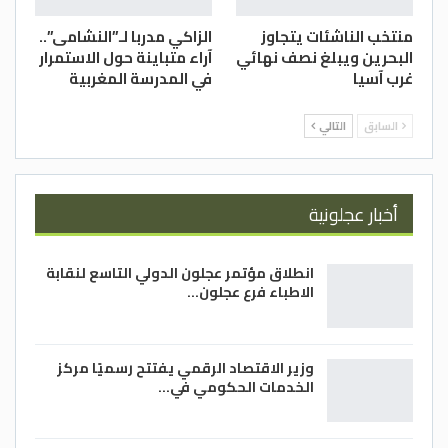
منتخب الناشئات يتجاوز
الزاكي مدربا لـ”النشامى”..
البحرين ويبلغ نصف نهائي
آراء متباينة حول الاستمرار
غرب آسيا
في المدرسة المغربية
السابق
التالي
أخبار عجلونية
انطلاق مؤتمر عجلون الدولي التاسع لنقابة
الاطباء فرع عجلون…
وزير الاقتصاد الرقمي يفتتح رسميًا مركز
الخدمات الحكومي في…