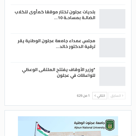
بلديات عجلون تختار موقعًا كمأوى للكلاب
الضالـة بمساحـة 10…
مجلس عمداء جامعة عجلون الوطنية يقر
ترقية الدكتور خالد…
*وزير الأوقاف يفتتح الملتقى الوعظي
للواعظات في عجلون
السابق
التالي
1 من 629