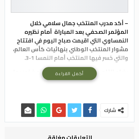
– أكد مدرب المنتخب جمال سلامي خلال
المؤتمر الصحفي بعد المباراة أمام نظيره
النمساوي التي اقيمت صباح اليوم في افتتاح
مشوار المنتخب الوطني بنهائيات كأس العالم،
والتي خسر فيها المنتخب أمام النمسا 1-3.
رضاه التام عن الأداء رغم النتيجة وانه فخور بما
أكمل القراءة
قدمه اللاعبون خلال هذه المواجهة القوية،
حيث طبقوا جميع الواجبات الدفاعية
والهجومية خلال اللقاء.
وأضاف: “طوينا صفحة مباراة النمسا، وتركيزنا
شارك
القادم على المواجهتين المقبلتين أمام الجزائر
والأرجنتين، ونعول على جماهيرنا الأردنية التي
ساندتنا اليوم بالملعب واعطت دافعا معنويا
التعليقات مغلقة.