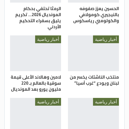
الحسين يعزز صفوفه
الرمثا تحتفي بحكام
بالنيجيري كومولافي
المونديال 2026… تكريم
والكولومبي رياسكوس
يليق بسفراء التحكيم
الأردني
أخبار رياضية
أخبار رياضية
منتخب الناشئات يخسر من
لامين وهالاند الأعلى قيمة
لبنان ويودع “غرب آسيا”
سوقية بالعالم بـ 220
مليون يورو بعد المونديال
أخبار رياضية
أخبار رياضية