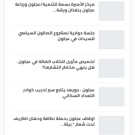
مركز الأميرة بسمة للتنمية/عجلون وزراعة
عجلون ينفذان ورشة…
جلسة حوارية لمشروع الصالون السياسي
للسيدات في عجلون
تخصيص مأوى للكلاب الضالة في عجلون..
هل ينهي مخاطر انتشارها؟
عجلون : جويعد يتابع سير تدريب كوادر
التعداد السكاني
اوقاف عجلون بحملة نظافة ودهان اطاريف
تحت شعار ” بيئة…