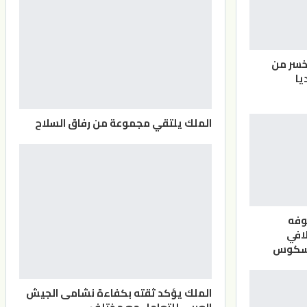
خسر من
يا
الملك يلتقي مجموعة من رفاق السلاح
وفه
افي
اسكوس
الملك يؤكد ثقته بكفاءة نشامى الجيش