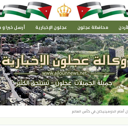
أردن
محافظة عجلون
عجلون الإخبارية
أرسل خبرا و م
ول أمام الدومينيكان في كأس العالم