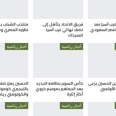
غرب آسيا بعد
فريق الاتحاد يتأهل إلى
منتخب الشباب ي
النصر السعودي
نصف نهائي غرب آسيا
نظيره المصري ود
للسيدات
أخبار رياضية
أخبار رياضية
بن الحسين يرعى
كأس السوبر بنظامه الجديد
الحسين يعزز صف
الأولمبي
يعد الجماهير بموسم كروي
بالنيجيري كومول
أكثر إثارة
والكولومبي ري
أخبار رياضية
أخبار رياضية