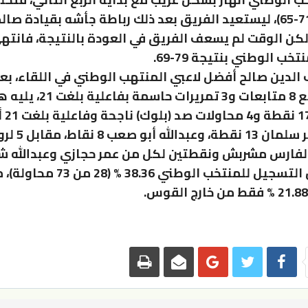
16 نقطة (71-65)، ليستعيد الفريق بعد ذلك رباطة جأشه بقيادة صال
كن الوقت لم يسعف الفريق في العودة بالنتيجة، فانتهي
خب الوطني بنتيجة 79-69.
لدين صالح أفضل لاعبي المنتهب الوطني في اللقاء، ب
19 نقطة مع 8 متابعات و3 تمريرات حاسمة ب
الشامي بـ7
وأضاف عمر سلمان 13 نقطة، وع
وبلغ معدل التسجيل للمنتخب الوطني 8.36