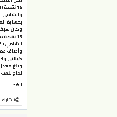
والشامي، ل
بخسارة المنت
وكان سيف ا
كيلاني و3 لفارس مشربش ونقطتين لكل من عمر حجازي وعبدالله شتات.
نجاح بلغت 21.88 % فقط من خارج القوس.
الغد
شارك