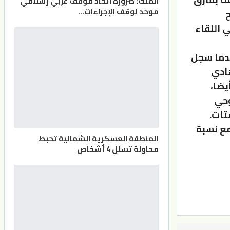
الملك: ضرورة اتخاذ موقف عربي إسلامي
موحد لوقف الإجراءات…
ح
 اللقاء
عدما سجل
فاعلية بلغت 21، يليه هادي
1 نقطة و4 محاولات صد (بلوك) ناجحة وفاعلية بلغت 21 أيضا،
بدالله أبو صعب 8 نقاط، مقابل 5 لروحي
3 % (28 من 73 محاولة)، مع نسبة
المنطقة العسكرية الشمالية تحبط
محاولة تسلل 4 أشخاص