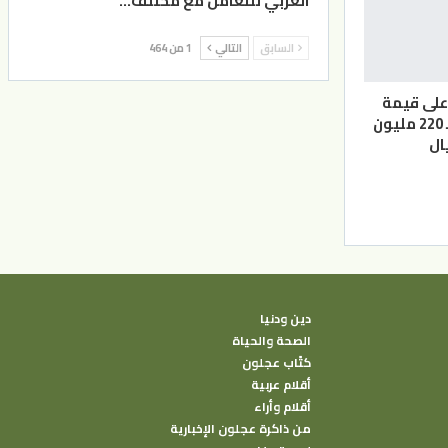
العربي للتعامل مع مختلف…
السابق
التالي
1 من 464
أعلى قيمة
سوقية بالعالم بـ 220 مليون
ال
دين ودنيا
الصحة والحياة
كتًاب عجلون
أقلام عربية
أقلام وأراء
من ذاكرة عجلون الإخبارية