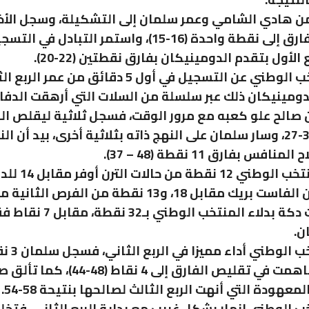
 هادي الشامي وعمر سلمان إلى التشكيلة، وسجل الأخير
ليتقلص الفارق إلى نقطة واحدة (16-15)، واستمر التبادل ف
الأول بتقدم الدومينيكان بفارق نقطتين (22-20).
غاب المنتخب الوطني عن التسجيل في أول 5 دقائق من عمر ال
ومينيكان ذلك عبر سلسلة من السلات التي أرهقت الدفاع
صالح علو كعبه مع مرور الوقت، فسجل ثلاثية ليقلص الف
11 نقطة 39-27، وسار سلمان على النهج ذاته بثلاثية أخرى، بيد أن
افس بفارق 11 نقطة (48 – 37).
وسجل المنتخب الوطن
فيما تميزت دكة بدلاء المنتخب الو
ن.
قدم المنتخب الوطني أداء
متتالية، ساهمت في تقليص الفارق إلى 4 نقاط (48-44)،
لمعهودة التي أنهت الربع الثالث لصالحها بنتيحة 58-54.
ب الوطني انهار بشكل غريب مع بداية الربع الثاني، فتخ