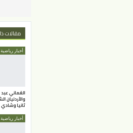
مقالات ذا
أخبار رياضية
العُماني عبد ا
والأردنيان الش
ثانيا وشادي ش
أخبار رياضية