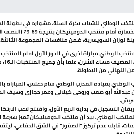
تخب الوطني للشباب بكرة السلة، مشواره في بطولة الع
تخب الوطني مباراة أخرى في الدور الأول امام المنتخب
السويسري ال
من النهائي من البطولة.
ب الوطني بقيادة المدرب الوطني سام دغلس، المباراة ب
عبدالله أبو صعب وروحي كيلاني وعمر حجازي وسيف الد
ربش.
يقان التسجيل في بداية الربع الأول، وافتتح لاعب الارتك
منتخب الوطني، بيد أن منتخب الدومينيكان تميز بسرعة ل
مات، قابله عدم تركيز “الصقور” في الشق الدفاعي، ليتق
لنتيجة.