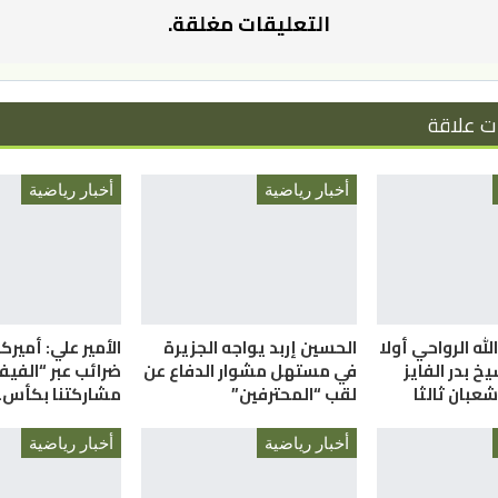
التعليقات مغلقة.
ت علاقة
أخبار رياضية
أخبار رياضية
لله الرواحي أولا
الحسين إربد يواجه الجزيرة
الأمير علي: أميرك
يخ بدر الفايز
في مستهل مشوار الدفاع عن
ضرائب عبر “الفيفا
عبان ثالثا
لقب “المحترفين”
مشاركتنا بكأس
أخبار رياضية
أخبار رياضية