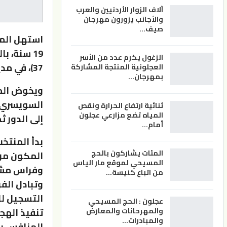
آلاف الزوار الأردنيين والعرب
والأجانب يزورون مهرجان
صيف…
استهل المن
الزغول يكرم عدد من الأسر
37)، في مدينة لوزان السويسرية، ضمن منافسات المجموعة الثالثة.
العجلونية المنتجة المشاركة
بمهرجان…
ويخوض المن
ثنائية ارتفاع الحرارة ونقص
المياه تضع مزارعي عجلون
إلى الدور ث
أمام…
بدأ المنتخ
المئات يشاركون بالحج
المكون من 
المسيحي لموقع مار الياس
وفراس مش
من اتباع كنيسة…
وتبادل الفر
التسجيل لل
عجلون : الحج المسيحي
تنفيذ الهج
والمهرحانات والمعارض
والمبادرات…
المنافس با