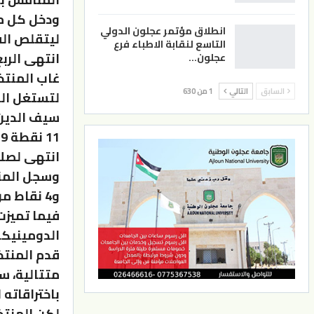
ودخل كل من
انطلاق مؤتمر عجلون الدولي
التاسع لنقابة الاطباء فرع
انتهى الربع 
عجلون…
السابق
التالي
1 من 630
لتستغل الد
سيف الدين 
انتهى لصلاح المن
الدومينيكا
باختراقاته ا
لكن المنتخ