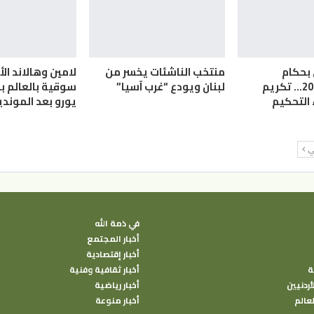
 بحكام
منتخب الناشئات يخسر من
لامين وهالاند ال
المونديال 2026… تكريم
لبنان ويودع “غرب آسيا”
التحكيم
يورو بعد الموندي
لي
في ذمة الله
أخبار المجتمع
أخبار إقتصادية
ة
أخبار ثقافية وفنية
أردنيين
أخبار رياضية
لعالم
أخبار منوعة