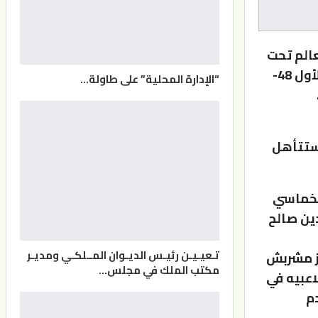
الم تحت
19 سنة، بالخسارة أمام منتخب الدومينيكان بنتيجة 69-79 (النصف الأول 48-
“الإدارة المحلية” على طاولة…
مضيف مساء الاثنين، علما بأن جميع المنتخبات الـ16، ستتأهل
الخماسي
ين صالح
تـعيـيـن رئيـس الديـوان المــلكـي ومديـر
از مشربش
مكتب الملك في مجلس…
اعبيه في
دم