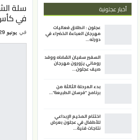
سلة الشب
أخبار عجلونية
في كأس 
عجلون : انطلاق فعاليات
في
يونيو 29, 2025
مهرجان العباءة الخضراء في
دورته…
السفير سفيان القضاه ووفد
روماني يزورون مهرجان
صيف عجلون…
بدء المرحلة الثالثة من
برنامج “فرسان الطبيعة”…
اختتام المخيم الإبداعي
للأطفال في عجلون بعرض
نتاجات فنية…