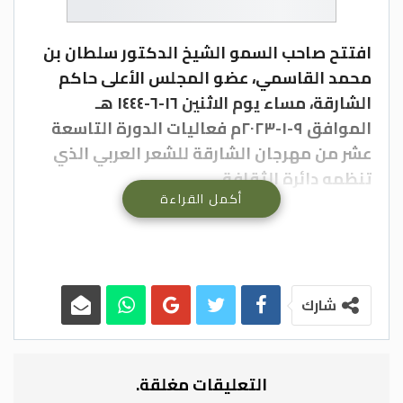
افتتح صاحب السمو الشيخ الدكتور سلطان بن
محمد القاسمي، عضو المجلس الأعلى حاكم
الشارقة، مساء يوم الاثنين ١٦-٦-١٤٤٤ هـ
الموافق ٩-١-٢٠٢٣م فعاليات الدورة التاسعة
عشر من مهرجان الشارقة للشعر العربي الذي
تنظمه دائرة الثقافة.
أكمل القراءة
واستهل حفل الافتتاح الذي أقيم بقصر الثقافة
في الشارقة بعرضٍ تناول دور الشارقة في رعاية
الشعر بالوطن العربي من خلال بيوت الشعر
والمهرجانات الشعرية والاحتفاء بالشعراء
وتكريمهم، تبعه مادة فلمية تناولت مسيرة
شارك
بيت الشعر في الشارقة الممتدة على مدار 25
عاماً، حافلةً بالإنجازات الثقافية والشعرية.
وتفضل بعدها صاحب السمو حاكم الشارقة
التعليقات مغلقة.