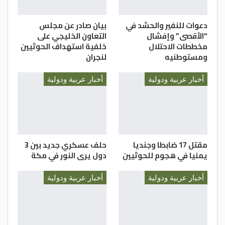
دعوات للنفير والحشد في
بيان صادر عن مجلس
“الأقصى” وإفشال
التعاون الخليجي على
مخططات الاحتلال
خلفية استهداف الحوثيين
ومستوطنيه
لنجران
أخبار عربية ودولية
أخبار عربية ودولية
مقتل 17 ضابطا وجنديا
حلف عسكري جديد بين 3
يمنيا في هجوم للحوثيين
دول يرى النور في مكة
أخبار عربية ودولية
أخبار عربية ودولية