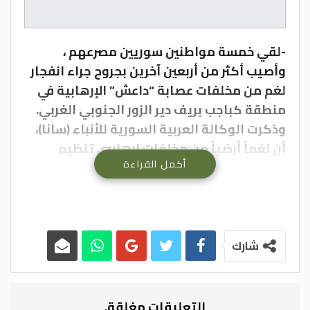
-لقي خمسة مواطنين سوريين مصرعهم ،
وأصيب أكثر من أربعين آخرين بجروح جراء انفجار
لغم من مخلفات عصابة “داعش” الإرهابية في
منطقة كباجب بريف دير الزور الجنوبي الغربي.
وذكرت الوكالة العربية السورية للأنباء (سانا)،
أن لغماً أرضياً من مخلفات إرهابيي تنظيم
أكمل القراءة
“داعش” انفجر بشاحنة تقل مجموعة من
المواطنين خلال ذهابهم للبحث عن فطر الكمأة
في منطقة كباجب بالريف الجنوبي الغربي، ما
أسفر عن استشهاد خمسة مواطنين وإصابة
أكثر من أربعين آخرين نقلوا على إثرها إلى
شارك
المشفى.
مدير مشفى الأسد بدير الزور الدكتور مأمون
حيزة ذكر لمراسل (سانا) أن المشفى استقبل
التعليقات مغلقة.