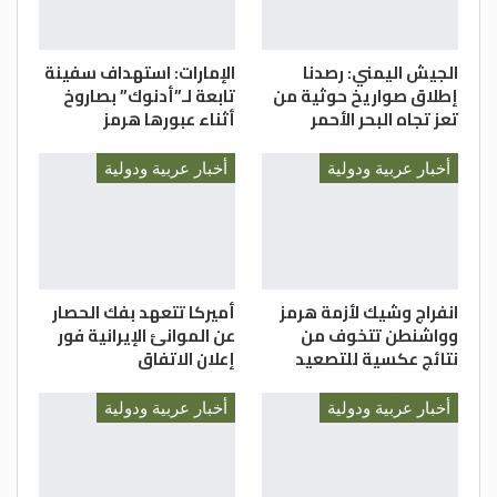
الجيش اليمني: رصدنا
الإمارات: استهداف سفينة
إطلاق صواريخ حوثية من
تابعة لـ”أدنوك” بصاروخ
تعز تجاه البحر الأحمر
أثناء عبورها هرمز
أخبار عربية ودولية
أخبار عربية ودولية
انفراج وشيك لأزمة هرمز
أميركا تتعهد بفك الحصار
وواشنطن تتخوف من
عن الموانئ الإيرانية فور
نتائج عكسية للتصعيد
إعلان الاتفاق
أخبار عربية ودولية
أخبار عربية ودولية