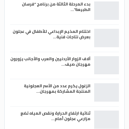
بدء المرحلة الثالثة من برنامج “فرسان
الطبيعة”…
اختتام المخيم الإبداعي للأطفال في عجلون
بعرض نتاجات فنية…
آلاف الزوار الأردنيين والعرب والأجانب يزورون
مهرجان صيف…
الزغول يكرم عدد من الأسر العجلونية
المنتجة المشاركة بمهرجان…
ثنائية ارتفاع الحرارة ونقص المياه تضع
مزارعي عجلون أمام…