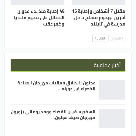
مقتل 7 أشخاص وإصابة 15
48 إصابة منذ بدء عدوان
آخرين بهجوم مسلح داخل
الاحتلال على مخيم قلنديا
مدرسة في تايلند
وكفر عقب
السابق
التالي
أخبار عجلونية
عجلون : انطلاق فعاليات مهرجان العباءة
الخضراء في دورته…
السفير سفيان القضاه ووفد روماني يزورون
مهرجان صيف عجلون…