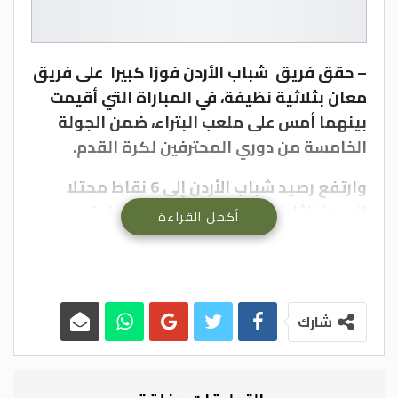
– حقق فريق شباب الأردن فوزا كبيرا على فريق
معان بثلاثية نظيفة، في المباراة التي أقيمت
بينهما أمس على ملعب البتراء، ضمن الجولة
الخامسة من دوري المحترفين لكرة القدم.
وارتفع رصيد شباب الأردن إلى 6 نقاط محتلا
المركز الثامن على سلم الترتيب، فيما بقي رصيد
أكمل القراءة
معان نقطتين بالمركز الأخير.
وتناوب على تسجيل أهداف شباب الأردن كل من
حمزة النعيم، محمد طه أبو غوش، وفضل
شارك
هيكل من ركلة جزاء.
وكانت لجنة المسابقات في اتحاد الكرة، قد
أجلت مباراتي الحسين إربد والوحدات، والفيصلي