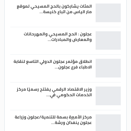
الميمنة، وصناعته لهدفي فريقه الثاني
المئات يشاركون بالحج المسيحي لموقع
والثالث.
مار الياس من اتباع كنيسة…
يحيى قطيشات/ الغد
عجلون : الحج المسيحي والمهرحانات
والمعارض والمبادرات…
انطلاق مؤتمر عجلون الدولي التاسع لنقابة
الاطباء فرع عجلون…
وزير الاقتصاد الرقمي يفتتح رسميًا مركز
الخدمات الحكومي في…
مركز الأميرة بسمة للتنمية/عجلون وزراعة
عجلون ينفذان ورشة…