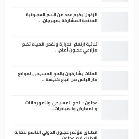
الزغول يكرم عدد من الأسر العجلونية
المنتجة المشاركة بمهرجان…
ثنائية ارتفاع الحرارة ونقص المياه تضع
مزارعي عجلون أمام…
المئات يشاركون بالحج المسيحي لموقع
مار الياس من اتباع كنيسة…
عجلون : الحج المسيحي والمهرحانات
والمعارض والمبادرات…
انطلاق مؤتمر عجلون الدولي التاسع لنقابة
الاطباء فرع عجلون…