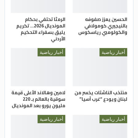
الحسين يعزز صفوفه
الرمثا تحتفي بحكام
بالنيجيري كومولافي
المونديال 2026… تكريم
والكولومبي رياسكوس
يليق بسفراء التحكيم
الأردني
أخبار رياضية
أخبار رياضية
منتخب الناشئات يخسر من
لامين وهالاند الأعلى قيمة
لبنان ويودع “غرب آسيا”
سوقية بالعالم بـ 220
مليون يورو بعد المونديال
أخبار رياضية
أخبار رياضية