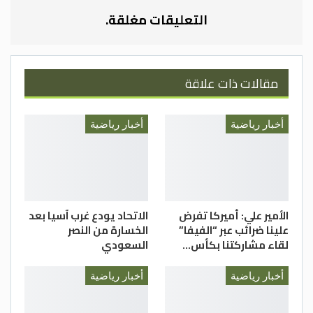
وبهذه النتيجة، بقي الوحدات في صدارة الترتيب
التعليقات مغلقة.
وبرصيده 30 نقطة، فيما تقدم شباب العقبة
للمركز الرابع وبرصيده 18 نقطة.
الغد
مقالات ذات علاقة
أخبار رياضية
أخبار رياضية
الأمير علي: أميركا تفرض
الاتحاد يودع غرب آسيا بعد
علينا ضرائب عبر “الفيفا”
الخسارة من النصر
لقاء مشاركتنا بكأس…
السعودي
أخبار رياضية
أخبار رياضية