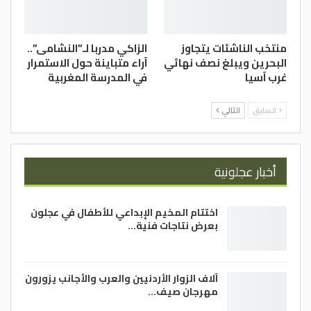
منتخب الناشئات يتجاوز
الزاكي مدربا لـ”النشامى”..
البحرين ويبلغ نصف نهائي
آراء متباينة حول الاستمرار
غرب آسيا
في المدرسة المغربية
السابق
التالي
أخبار عجلونية
اختتام المخيم الإبداعي للأطفال في عجلون
بعرض نتاجات فنية…
آلاف الزوار الأردنيين والعرب والأجانب يزورون
مهرجان صيف…