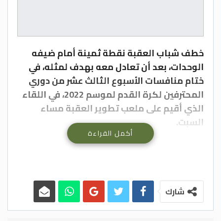
خطف شباب العقبة نقطة ثمينة أمام ضيفه
الوحدات، بعد أن تعادل معه بهدف لمثله، في
ختام منافسات الأسبوع الثالث عشر من دوري
المحترفين لكرة القدم لموسم 2022، في اللقاء
الذي أقيم على ملعب تطوير العقبة مساء
السبت.
أكمل القراءة
وافتتح لاعب الوحدات مهند أبو طه النتيجة
بتسجيل هدف السبق لفريقه بعد مرور 4 دقائق
على انطلاق المباراة، قبل أن يعدل المهاجم
الكولومبي البديل كريستيان فارغاس النتيجة
شارك
لشباب العقبة عند الدقيقة 85.