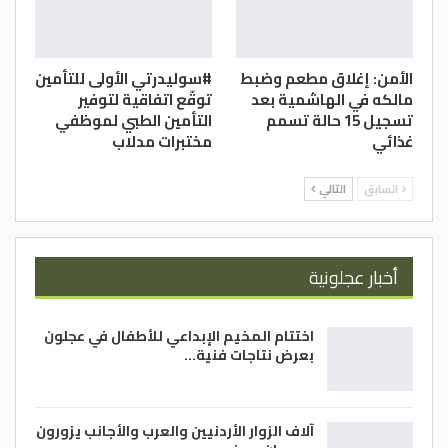
الأمن: إغلاق مطعم وضبط
#سوليدرتي الأولى للتأمين
مالكه في الهاشمية بعد
توقّع اتفاقية لتوفير
تسجيل 15 حالة تسمم
التأمين الطبي لموظفي
غذائي
مختبرات مدلاب
السابق
التالي
أخبار عجلونية
اختتام المخيم الإبداعي للأطفال في عجلون
بعرض نتاجات فنية…
آلاف الزوار الأردنيين والعرب والأجانب يزورون