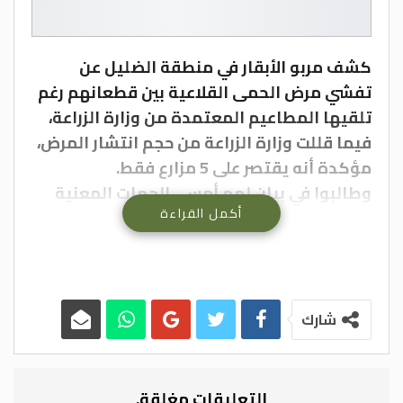
كشف مربو الأبقار في منطقة الضليل عن
تفشي مرض الحمى القلاعية بين قطعانهم رغم
تلقيها المطاعيم المعتمدة من وزارة الزراعة،
فيما قللت وزارة الزراعة من حجم انتشار المرض،
مؤكدة أنه يقتصر على 5 مزارع فقط.
وطالبوا في بيان لهم أمس الجهات المعنية
أكمل القراءة
بفتح تحقيق للوقوف على أسباب تزايد الإصابات
بين قطعانهم رغم تلقيها المطاعيم، فيما
أوضحوا ان أبقارهم التي تلقت مطاعيم من
القطاع الخاص لم تصب بالمرض على عكس تلك
التي تلقت المطعوم المعتمد لدى وزارة
شارك
الزراعة.
وأشاروا إلى أن انتشار مرض الحمى القلاعية
أدى إلى خسائر فادحة، حيث يتسبب المرض
التعليقات مغلقة.