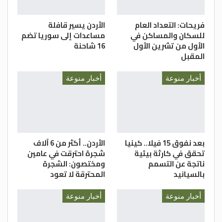
فريحات: التعداد العام
الأردن يسير قافلة
للسكان والمساكن في
مساعدات إلى سوريا تضم
الأول من تشرين الأول
16 شاحنة
المقبل
أخبار منوعة
أخبار منوعة
بعد نفوق 15 فيلا.. كينيا
الأردن.. أكثر من 6 آلاف
تحقق في كارثة بيئية
شجرة احترقت في عامين
ناتجة عن التسمم
ومختصون: الشجرة
بالسيانيد
المحترقة لا تعود
أخبار منوعة
أخبار منوعة