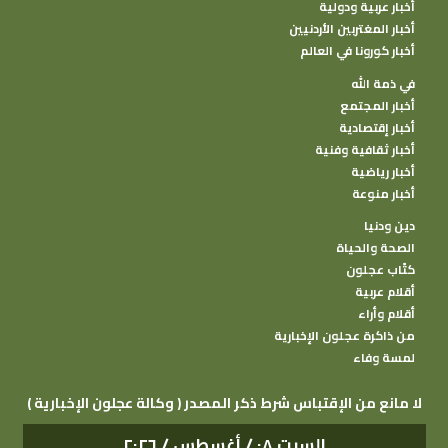
أخبار عربية ودولية
أخبار المغتربين الأردنيين
أخبار كورونا في العالم
في ذمة الله
أخبار المجتمع
أخبار إقتصادية
أخبار ثقافية وفنية
أخبار رياضية
أخبار منوعة
دين ودنيا
الصحة والحياة
كتًاب عجلون
أقلام عربية
أقلام وأراء
من ذاكرة عجلون الإخبارية
لمسة وفاء
( وكالة عجلون الإخبارية ) لا مانع من الإقتباس شرط ذكر المصدر
السبت ٠٨ / أغسطس / ٢٠٢٦