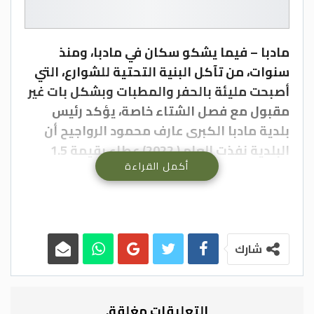
مادبا – فيما يشكو سكان في مادبا، ومنذ
سنوات، من تآكل البنية التحتية للشوارع، التي
أصبحت مليئة بالحفر والمطبات وبشكل بات غير
مقبول مع فصل الشتاء خاصة، يؤكد رئيس
بلدية مادبا الكبرى عارف محمود الرواجيح أن
البلدية نفذت العام ( 2022) عطاء بقيمة 1.5
أكمل القراءة
مليون دينار لتعبيد وفتح شوارع، فيما رصدت
العام الحالي نفس المبلغ لاستكمال أعمال
التعبيد والصيانة حسب الأولوية.
وبين الرواجيح أن أعمال التعبيد والخلطات
الاسفلتية الساخنة استهدفت شوارع مهمة في
شارك
الحي الشرفي للمدينة، إلا أن المبلغ المرصود لا
يكفي لصيانة وتعبيد شوارع المدينة والمناطق
التابعة لحدود البلدية وهي (جرينة وغرناطة
التعليقات مغلقة.