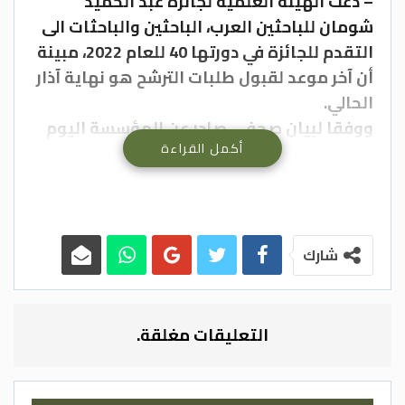
– دعت الهيئة العلمية لجائزة عبد الحميد
شومان للباحثين العرب، الباحثين والباحثات الى
التقدم للجائزة في دورتها 40 للعام 2022، مبينة
أن آخر موعد لقبول طلبات الترشح هو نهاية آذار
الحالي.
ووفقا لبيان صحفي صادر عن المؤسسة اليوم
أكمل القراءة
الأحد، تضم الجائزة ستة حقول هي: “العلوم
الطبية والصحية” ويشمل هذا الحقل تطبيقات
المعلومات الحيوية مع تقدم العلم
والتكنولوجيا، والتقدم في معالجة الأمراض
والتشوهات النفسية، وحقل “العلوم
شارك
الهندسية” ويشمل استخدام تقنية “النانو” في
التطبيقات الهندسية، وتحسين أداء أنظمة
الطاقة الحرارية من خلال الاستفادة من الحرارة
التعليقات مغلقة.
المهدورة في تطبيقات تحلية المياه والتبريد
والتسخين وتوليد الكهرباء.