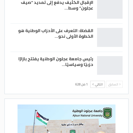
الإقبال الكثيف يدفع إلى تمديد “صيف
عجلون” وسط…
القضاة: التعرف على الأحزاب الوطنية هو
الخطوة الأولى نحو…
رئيس جامعة عجلون الوطنية يفتتح بازارًا
حزبيًا وسياسيًا…
السابق
التالي
1 من 628