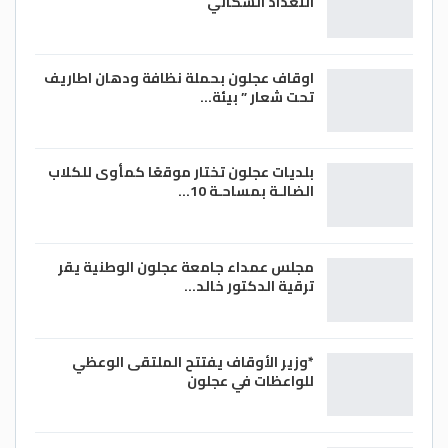
التعداد السكاني
اوقاف عجلون بحملة نظافة ودهان اطاريف
تحت شعار ” بيئة…
بلديات عجلون تختار موقعًا كمأوى للكلاب
الضالـة بمساحـة 10…
مجلس عمداء جامعة عجلون الوطنية يقر
ترقية الدكتور خالد…
*وزير الأوقاف يفتتح الملتقى الوعظي
للواعظات في عجلون