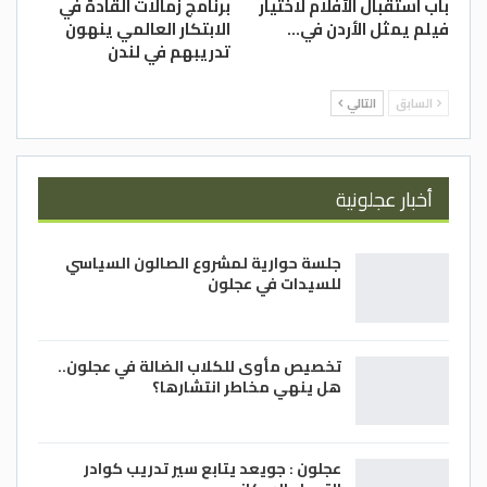
عربية، تعنى بالبحث العلمي وتحتفي بالباحثين
باب استقبال الأفلام لاختيار
برنامج زمالات القادة في
فيلم يمثل الأردن في…
الابتكار العالمي ينهون
العرب منذ العام 1982، وتهدف إلى دعم البحث
تدريبهم في لندن
العلمي وإبرازه في جميع أنحاء الوطن العربي،
والمشاركة في إعداد وإلهام جيلٍ من الباحثين
السابق
التالي
والخبراء والمختصين العرب في الميادين
العلميّة المختلفة.
–(بترا)
أخبار عجلونية
جلسة حوارية لمشروع الصالون السياسي
للسيدات في عجلون
تخصيص مأوى للكلاب الضالة في عجلون..
هل ينهي مخاطر انتشارها؟
عجلون : جويعد يتابع سير تدريب كوادر