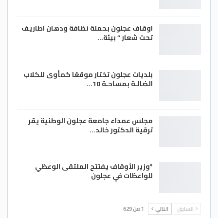
اوقاف عجلون بحملة نظافة ودهان اطاريف
تحت شعار ” بيئة…
بلديات عجلون تختار موقعًا كمأوى للكلاب
الضالـة بمساحـة 10…
مجلس عمداء جامعة عجلون الوطنية يقر
ترقية الدكتور خالد…
*وزير الأوقاف يفتتح الملتقى الوعظي
للواعظات في عجلون
السابق
التالي
1 من 629