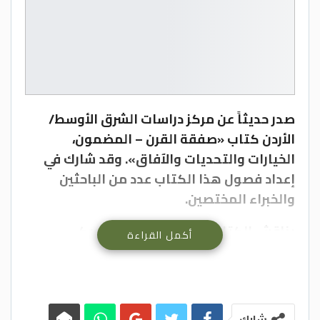
صدر حديثاً عن مركز دراسات الشرق الأوسط/
الأردن كتاب «صفقة القرن – المضمون،
الخيارات والتحديات والآفاق». وقد شارك في
إعداد فصول هذا الكتاب عدد من الباحثين
والخبراء المختصين.
يناقش الكتاب مشروعَ الرئيس الأمريكي
أكمل القراءة
السابق دونالد ترامب للسلام في الشرق الأوسط
«صفقة القرن» من حيث المفهوم والظروف
السياسية المصاحبة له والمضمون السياسي،
إضافة إلى الخيارات المطروحة للتعامل مع
شارك