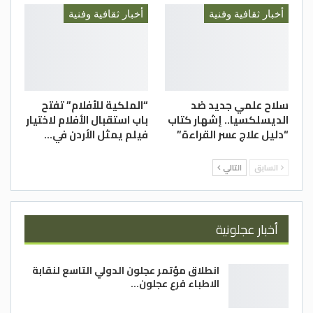
أخبار ثقافية وفنية
أخبار ثقافية وفنية
سلاح علمي جديد ضد
“الملكية للأفلام” تفتح
الديسلكسيا.. إشهار كتاب
باب استقبال الأفلام لاختيار
“دليل علاج عسر القراءة”
فيلم يمثل الأردن في…
السابق
التالي
أخبار عجلونية
انطلاق مؤتمر عجلون الدولي التاسع لنقابة
الاطباء فرع عجلون…