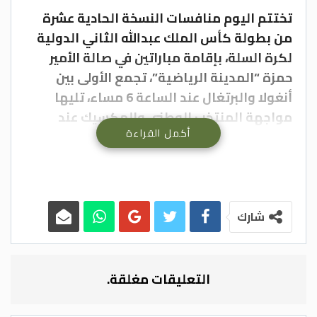
تختتم اليوم منافسات النسخة الحادية عشرة
من بطولة كأس الملك عبدالله الثاني الدولية
لكرة السلة، بإقامة مباراتين في صالة الأمير
حمزة “المدينة الرياضية”، تجمع الأولى بين
أنغولا والبرتغال عند الساعة 6 مساء، تليها
مواجهة المنتخب الوطني والمكسيك عند
أكمل القراءة
الساعة 8 مساء.
وافتتح المنتخب الوطني مشواره في بطولة
كأس الملك بالفوز على البرتغال (69-61)، قبل أن
يواصل عروضه القوية ويطيح بأنغولا (70-56)،
شارك
فيما تغلبت المكسيك على أنغولا (78-76)
والبرتغال (79-71)، ضمن تحضيراتهما لخوض
نهائيات كأس العالم.
التعليقات مغلقة.
ولا يشير تاريخ المواجهات المباشرة مع