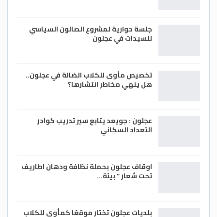
جلسة حوارية لمشروع الصالون السياسي
للسيدات في عجلون
تخصيص مأوى للكلاب الضالة في عجلون..
هل ينهي مخاطر انتشارها؟
عجلون : جويعد يتابع سير تدريب كوادر
التعداد السكاني
اوقاف عجلون بحملة نظافة ودهان اطاريف
تحت شعار ” بيئة…
بلديات عجلون تختار موقعًا كمأوى للكلاب