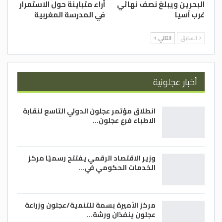
يختتم مشواره في الدور الأول بمواجهة
البحرين ويبلغ نصف نهائي
آراء متباينة حول الاستمرار
الولايات المتحدة يوم الأربعاء 30 من الشهر
غرب آسيا
في المدرسة المغربية
ذاته عند الساعة 11:40 ظهرا، وسيخوض
السابق
التالي
مبارياته كافة في صالة “مول أوف آسيا أرينا”
بالعاصمة الفلبينية مانيلا.
خالد تيسير العميري/ الغد
أخبار عجلونية
انطلاق مؤتمر عجلون الدولي التاسع لنقابة
الاطباء فرع عجلون…
وزير الاقتصاد الرقمي يفتتح رسميًا مركز
الخدمات الحكومي في…
مركز الأميرة بسمة للتنمية/عجلون وزراعة
عجلون ينفذان ورشة…