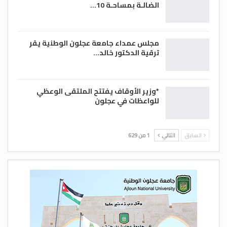
الضالـة بمساحـة 10…
مجلس عمداء جامعة عجلون الوطنية يقر
ترقية الدكتور خالد…
*وزير الأوقاف يفتتح الملتقى الوعظي
للواعظات في عجلون
السابق
التالي
1 من 629