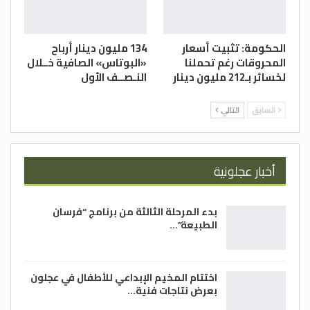
الحكومة: تثبيت أسعار
134 مليون دينار أرباح
المحروقات رغم تحملنا
«البوتاس» الصافية خــلال
لخسائر بـ212 مليون دينار
النـصــف الأول
السابق
التالي
أخبار عجلونية
بدء المرحلة الثالثة من برنامج “فرسان
الطبيعة”…
اختتام المخيم الإبداعي للأطفال في عجلون
بعرض نتاجات فنية…