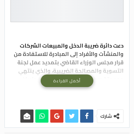
دعت دائرة ضريبة الدخل والمبيعات الشركات
والمنشآت والأفراد إلى المبادرة للاستفادة من
قرار مجلس الوزراء القاضي بتمديد عمل لجنة
التسوية والمصالحة الضريبية، والذي ينتهي
موعد تقديم الطلبات مع نهاية شهر حزيران
أكمل القراءة
الحالي، بما يتيح تسوية المطالبات الضريبية
المستحقة حتى تاريخ 31 كانون الأول 2024.
وأوضحت الدائرة، أن القرار يمنح المكلفين
شارك
فرصة لتسوية أوضاعهم الضريبية وتصويب
الذمم المالية المترتبة عليهم عن المطالبات