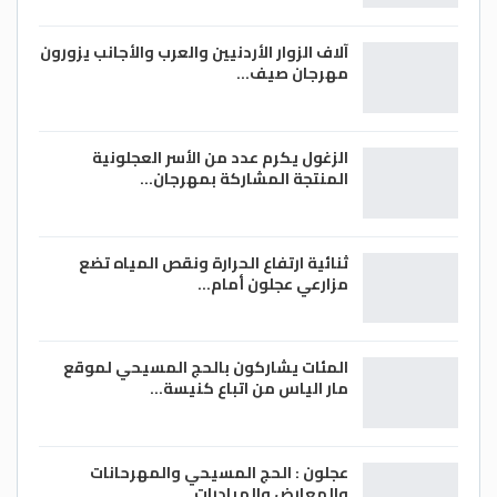
آلاف الزوار الأردنيين والعرب والأجانب يزورون
مهرجان صيف…
الزغول يكرم عدد من الأسر العجلونية
المنتجة المشاركة بمهرجان…
ثنائية ارتفاع الحرارة ونقص المياه تضع
مزارعي عجلون أمام…
المئات يشاركون بالحج المسيحي لموقع
مار الياس من اتباع كنيسة…
عجلون : الحج المسيحي والمهرحانات
والمعارض والمبادرات…