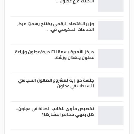
الاطباء فرع عجلون…
وزير الاقتصاد الرقمي يفتتح رسميًا مركز
الخدمات الحكومي في…
مركز الأميرة بسمة للتنمية/عجلون وزراعة
عجلون ينفذان ورشة…
جلسة حوارية لمشروع الصالون السياسي
للسيدات في عجلون
تخصيص مأوى للكلاب الضالة في عجلون..
هل ينهي مخاطر انتشارها؟