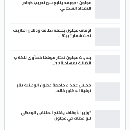
عجلون : جويعد يتابع سير تدريب كوادر
التعداد السكاني
اوقاف عجلون بحملة نظافة ودهان اطاريف
تحت شعار ” بيئة…
بلديات عجلون تختار موقعًا كمأوى للكلاب
الضالـة بمساحـة 10…
مجلس عمداء جامعة عجلون الوطنية يقر
ترقية الدكتور خالد…
*وزير الأوقاف يفتتح الملتقى الوعظي
للواعظات في عجلون