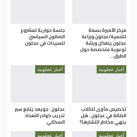
عرض الأعمال الفنية والهندسية في شكل ثلاثي
الأبعاد مما يجعل التصميم يبدو واقعيا
بالكامل، وتمكنت المشاركات من إنتاج بعض
القطع الخشبية بتصميم 3d ثلاثي الأبعاد.
مركز الأميرة بسمة
جلسة حوارية لمشروع
للتنمية/عجلون وزراعة
الصالون السياسي
مريم العبود/ مديرية شباب عجلون
عجلون ينفذان ورشة
للسيدات في عجلون
توعوية متخصصة حول
الطرق…
أخبار عجلونية
أخبار عجلونية
تخصيص مأوى للكلاب
عجلون : جويعد يتابع سير
الضالة في عجلون.. هل
تدريب كوادر التعداد
ينهي مخاطر انتشارها؟
السكاني
أخبار عجلونية
أخبار عجلونية