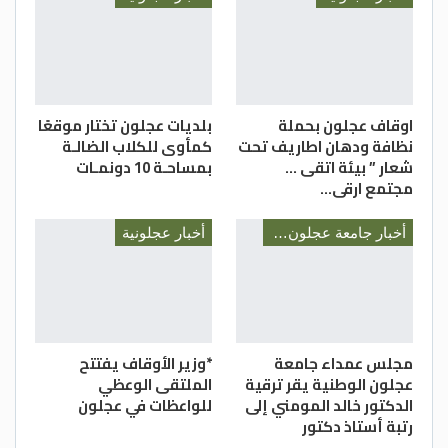
اوقاف عجلون بحملة
بلديات عجلون تختار موقعًا
نظافة ودهان اطاريف تحت
كمأوى للكلاب الضالـة
شعار ” بيئة اتقى …
بمساحـة 10 دونمـات
مجتمع ارقى…
أخبار جامعة عجلون الوطنية
أخبار عجلونية
مجلس عمداء جامعة
*وزير الأوقاف يفتتح
عجلون الوطنية يقر ترقية
الملتقى الوعظي
الدكتور خالد المومني إلى
للواعظات في عجلون
رتبة أستاذ دكتور