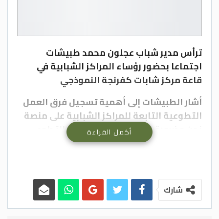
ترأس مدير شباب عجلون محمد طبيشات
اجتماعا بحضور رؤساء المراكز الشبابية في
قاعة مركز شابات كفرنجة النموذجي
أشار الطبيشات إلى أهمية تسجيل فرق العمل
التطوعية التابعة للمراكز الشبابية على منصة
نحن وضرورة إشراك الشباب بالعمل التطوعي
أكمل القراءة
والمشاركة في جائزة الحسين بن عبدالله الثاني
للعمل التطوعي لتعزيز ثقافة التطوع وتقدير
الجهود الأفراد والمؤسسات المساهمة في
العمل التطوعي.
شارك
وأكد الطبيشات على أهمية المراكز الشبابية