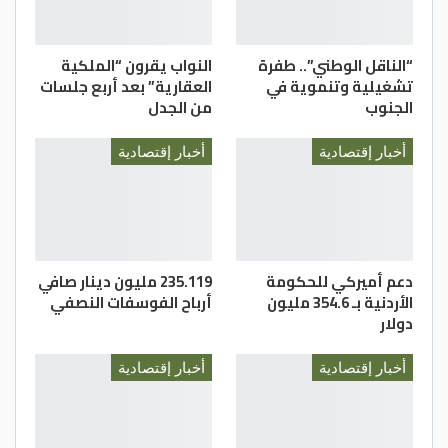
“الناقل الوطني”.. طفرة
النواب يقرون “الملكية
تشغيلية وتنموية في
العقارية” بعد أربع جلسات
الجنوب
من الجدل
أخبار إقتصادية
أخبار إقتصادية
دعم أميركي للحكومة
235.119 مليون دينار صافي
الأردنية بـ 354.6 مليون
أرباح الفوسفات النصفي
دولار
أخبار إقتصادية
أخبار إقتصادية