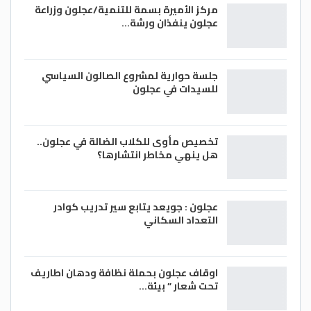
مركز الأميرة بسمة للتنمية/عجلون وزراعة
عجلون ينفذان ورشة…
جلسة حوارية لمشروع الصالون السياسي
للسيدات في عجلون
تخصيص مأوى للكلاب الضالة في عجلون..
هل ينهي مخاطر انتشارها؟
عجلون : جويعد يتابع سير تدريب كوادر
التعداد السكاني
اوقاف عجلون بحملة نظافة ودهان اطاريف
تحت شعار ” بيئة…