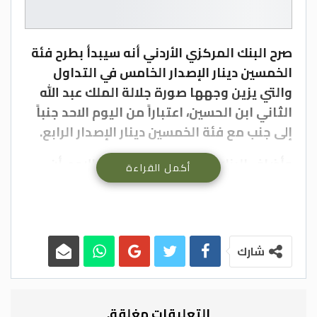
صرح البنك المركزي الأردني أنه سيبدأ بطرح فئة
الخمسين دينار الإصدار الخامس في التداول
والتي يزين وجهها صورة جلالة الملك عبد الله
الثاني ابن الحسين، اعتباراً من اليوم الاحد جنباً
إلى جنب مع فئة الخمسين دينار الإصدار الرابع.
​وأضاف البنك في بيان اصدره اليوم الاحد، أن
أكمل القراءة
طرح الإصدار الخامس للتداول جاء استنادا
لنظام إصدار أوراق النقد الأردني رقم (55) لسنة
2022، المنشور في الجريدة الرسمية بتاريخ 2
تشرين الأول 2022، كما أكد البنك بأنه سيتم
شارك
السير بطرح باقي الفئات (عشرون ديناراً وعشرة
دنانير وخمسة دنانير) ضمن مواعيد سيتم الإعلان
عنها وقت طرح كل فئة بالتدريج.
التعليقات مغلقة.