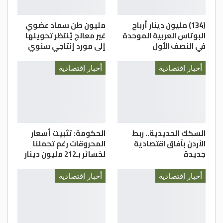
(134) مليون دينار أرباح
مليون طن سماد عضوي
البوتاس العربية الموحدة
غير معالج يُنتظر تحويلها
في النصف الأول
إلى مورد إنتاجي سنوي
أخبار إقتصادية
أخبار إقتصادية
السكك الحديدية.. ربط
الحكومة: تثبيت أسعار
الأردن بآفاق اقتصادية
المحروقات رغم تحملنا
جديدة
لخسائر بـ212 مليون دينار
أخبار إقتصادية
أخبار إقتصادية