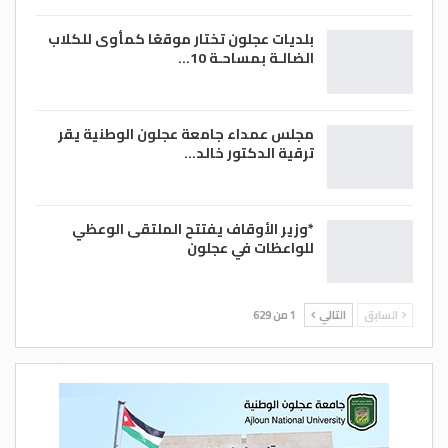
بلديات عجلون تختار موقعًا كمأوى للكلاب
الضالـة بمساحـة 10…
مجلس عمداء جامعة عجلون الوطنية يقر
ترقية الدكتور خالد…
*وزير الأوقاف يفتتح الملتقى الوعظي
للواعظات في عجلون
السابق
التالي
1 من 629