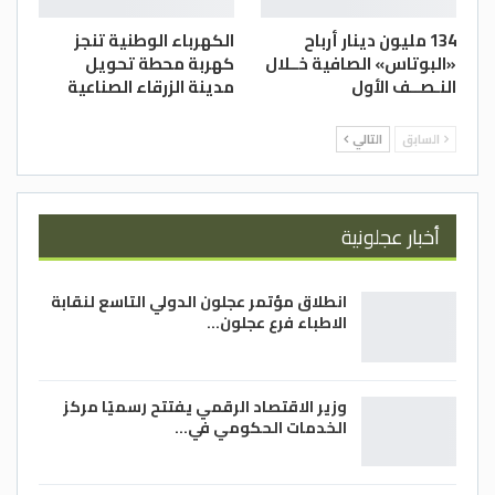
134 مليون دينار أرباح
الكهرباء الوطنية تنجز
«البوتاس» الصافية خــلال
كهربة محطة تحويل
النـصــف الأول
مدينة الزرقاء الصناعية
السابق
التالي
أخبار عجلونية
انطلاق مؤتمر عجلون الدولي التاسع لنقابة
الاطباء فرع عجلون…
وزير الاقتصاد الرقمي يفتتح رسميًا مركز
الخدمات الحكومي في…