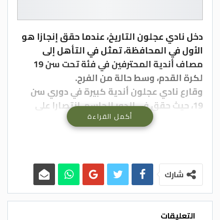
دخل نادي عجلون التاريخ، عندما حقق إنجازا هو
الأول في المحافظة، تمثل في التأهل إلى
مصاف أندية المحترفين في فئة تحت سن 19
لكرة القدم، وسط حالة من الفرح.
وقارع نادي عجلون أندية كبيرة في دوري سن
19، حيث حقق في الدور الحاسم، انتصارا على
أكمل القراءة
فريق اليرموك بنتيجة 3-1، وتعادل مع شباب
العقبة 2-2، ومع الأهلي 2-2، ليصعد إلى مصاف
أندية المحترفين في هذه الفئة.
ويعتبر هذا الإنجاز الذي ولد من رحم المعاناة،
هو الأول لأندية المحافظة التي تمني النفس
شارك
أيضا، بصعود أحد فرقها للرجال إلى مصاف أندية
المحترفين لكرة القدم.
وضاعف هذا الإنجاز من مسؤولية القائمين على
التعليقات