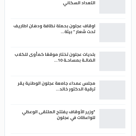
التعداد السكاني
اوقاف عجلون بحملة نظافة ودهان اطاريف
تحت شعار ” بيئة…
بلديات عجلون تختار موقعًا كمأوى للكلاب
الضالـة بمساحـة 10…
مجلس عمداء جامعة عجلون الوطنية يقر
ترقية الدكتور خالد…
*وزير الأوقاف يفتتح الملتقى الوعظي
للواعظات في عجلون