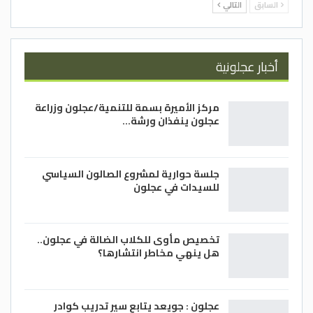
السابق
التالي
أخبار عجلونية
مركز الأميرة بسمة للتنمية/عجلون وزراعة
عجلون ينفذان ورشة…
جلسة حوارية لمشروع الصالون السياسي
للسيدات في عجلون
تخصيص مأوى للكلاب الضالة في عجلون..
هل ينهي مخاطر انتشارها؟
عجلون : جويعد يتابع سير تدريب كوادر