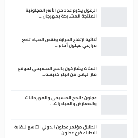
الزغول يكرم عدد من الأسر العجلونية
المنتجة المشاركة بمهرجان…
ثنائية ارتفاع الحرارة ونقص المياه تضع
مزارعي عجلون أمام…
المئات يشاركون بالحج المسيحي لموقع
مار الياس من اتباع كنيسة…
عجلون : الحج المسيحي والمهرحانات
والمعارض والمبادرات…
انطلاق مؤتمر عجلون الدولي التاسع لنقابة
الاطباء فرع عجلون…