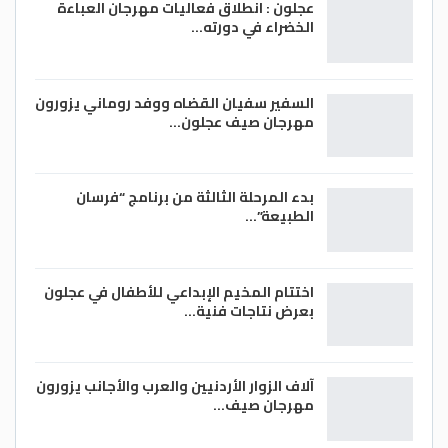
عجلون : انطلاق فعاليات مهرجان العباءة
الخضراء في دورته…
السفير سفيان القضاه ووفد روماني يزورون
مهرجان صيف عجلون…
بدء المرحلة الثالثة من برنامج “فرسان
الطبيعة”…
اختتام المخيم الإبداعي للأطفال في عجلون
بعرض نتاجات فنية…
آلاف الزوار الأردنيين والعرب والأجانب يزورون
مهرجان صيف…