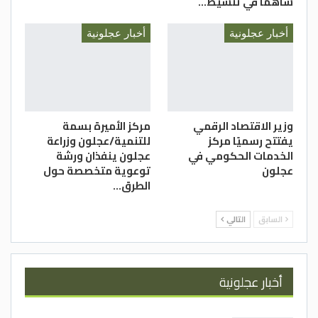
ساهما في تنشيط…
أخبار عجلونية
أخبار عجلونية
وزير الاقتصاد الرقمي
مركز الأميرة بسمة
يفتتح رسميًا مركز
للتنمية/عجلون وزراعة
الخدمات الحكومي في
عجلون ينفذان ورشة
عجلون
توعوية متخصصة حول
الطرق…
السابق
التالي
أخبار عجلونية