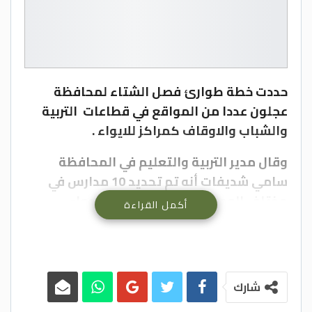
حددت خطة طوارئ فصل الشتاء لمحافظة
عجلون عددا من المواقع في قطاعات التربية
والشباب والاوقاف كمراكز للايواء .
وقال مدير التربية والتعليم في المحافظة
سامي شديفات أنه تم تحديد 10 مدارس في
مختلف الوحدات الادارية كمراكز للايواء
أكمل القراءة
والاخلاء وهي : مدارس عنجره الثانوية للبنات
والاميرة عائشة بنت الحسين والوهادنة الثانوية
للبنات والهاشمية الثانوية للبنات وعبين عبلين
الثانوية للبنات وحلاوه الثانوية للبنات
شارك
والساخنة الثانوية للبنات وصخره الثانوية