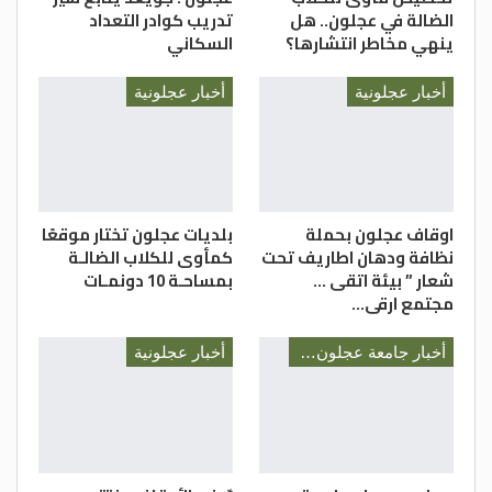
الضالة في عجلون.. هل
تدريب كوادر التعداد
ينهي مخاطر انتشارها؟
السكاني
أخبار عجلونية
أخبار عجلونية
اوقاف عجلون بحملة
بلديات عجلون تختار موقعًا
نظافة ودهان اطاريف تحت
كمأوى للكلاب الضالـة
شعار ” بيئة اتقى …
بمساحـة 10 دونمـات
مجتمع ارقى…
أخبار جامعة عجلون الوطنية
أخبار عجلونية