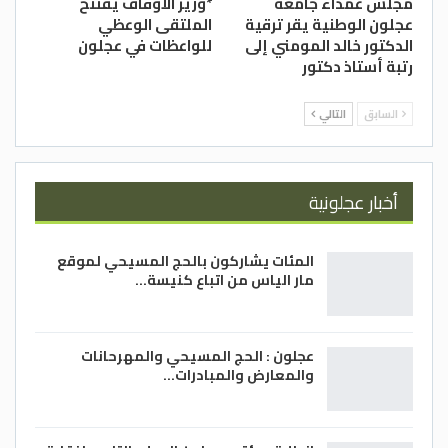
مجلس عمداء جامعة
*وزير الأوقاف يفتتح
عجلون الوطنية يقر ترقية
الملتقى الوعظي
الدكتور خالد المومني إلى
للواعظات في عجلون
رتبة أستاذ دكتور
السابق
التالي
أخبار عجلونية
المئات يشاركون بالحج المسيحي لموقع
مار الياس من اتباع كنيسة…
عجلون : الحج المسيحي والمهرحانات
والمعارض والمبادرات…