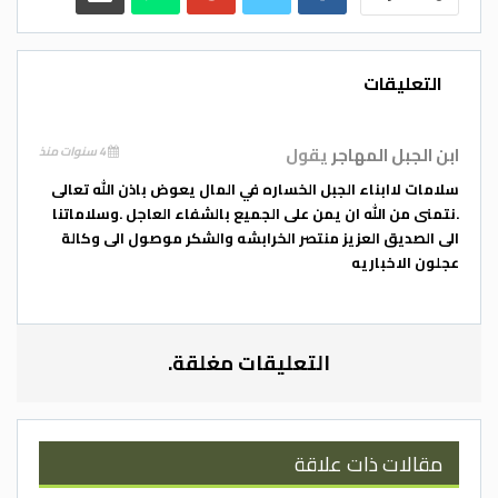
ووضعهم الصحي جيد في الوقت الذي ما زال
فيه اسباب الحريق غير معروفة بعد لحين صدور
تقرير الدفاع المدني الذي تولى عملية الإطفاء .
التعليقات
الدستور / علي القضاه
ابن الجبل المهاجر
يقول
4 سنوات منذ
سلامات لاابناء الجبل الخساره في المال يعوض باذن الله تعالى
.نتمنى من الله ان يمن على الجميع بالشفاء العاجل .وسلاماتنا
الى الصديق العزيز منتصر الخرابشه والشكر موصول الى وكالة
عجلون الاخباريه
التعليقات مغلقة.
مقالات ذات علاقة