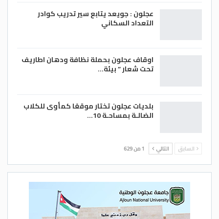
عجلون : جويعد يتابع سير تدريب كوادر
التعداد السكاني
اوقاف عجلون بحملة نظافة ودهان اطاريف
تحت شعار ” بيئة…
بلديات عجلون تختار موقعًا كمأوى للكلاب
الضالـة بمساحـة 10…
السابق
التالي
1 من 629