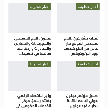
أخبار عجلونية
أخبار عجلونية
المئات يشاركون بالحج
عجلون : الحج المسيحي
المسيحي لموقع مار
والمهرحانات والمعارض
الياس من اتباع كنيسة
والمبادرات واردننا جنه
الروم الارثوذوكس .
ساهما في تنشيط…
أخبار عجلونية
أخبار عجلونية
انطلاق مؤتمر عجلون
وزير الاقتصاد الرقمي
الدولي التاسع لنقابة
يفتتح رسميًا مركز
الاطباء فرع عجلون .
الخدمات الحكومي في