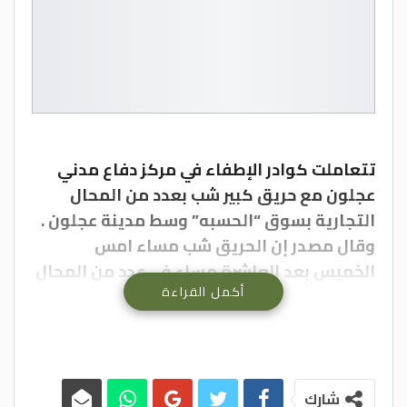
تتعاملت كوادر الإطفاء في مركز دفاع مدني
عجلون مع حريق كبير شب بعدد من المحال
التجارية بسوق “الحسبه” وسط مدينة عجلون .
وقال مصدر إن الحريق شب مساء امس
الخميس بعد العاشرة مساء في عدد من المحال
أكمل القراءة
التجارية، حيث تمكنت طواقم الإطفاء من
السيطرة على الحريق ومنع إمتداده لمحال
أخرى رغم تعرض البعض لحالات اختناق جراء
استنشاقهم الغازات المنبعثة من الحريق،
واجريت لهم الإسعافات الأولية اللازمة
شارك