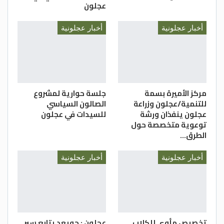
عجلون
أخبار عجلونية
أخبار عجلونية
مركز الأميرة بسمة
جلسة حوارية لمشروع
للتنمية/عجلون وزراعة
الصالون السياسي
عجلون ينفذان ورشة
للسيدات في عجلون
توعوية متخصصة حول
الطرق…
أخبار عجلونية
أخبار عجلونية
تخصيص مأوى للكلاب
عجلون : جويعد يتابع سير