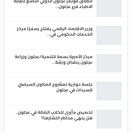
انطلاق مؤتمر عجلون الدولي التاسع لنقابة
الاطباء فرع عجلون…
وزير الاقتصاد الرقمي يفتتح رسميًا مركز
الخدمات الحكومي في…
مركز الأميرة بسمة للتنمية/عجلون وزراعة
عجلون ينفذان ورشة…
جلسة حوارية لمشروع الصالون السياسي
للسيدات في عجلون
تخصيص مأوى للكلاب الضالة في عجلون..
هل ينهي مخاطر انتشارها؟