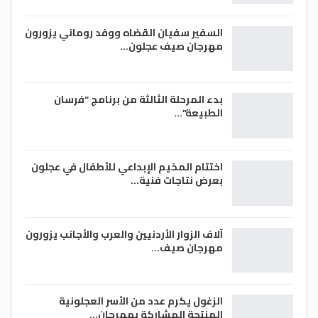
السفير سفيان القضاه ووفد روماني يزورون
مهرجان صيف عجلون…
بدء المرحلة الثالثة من برنامج “فرسان
الطبيعة”…
اختتام المخيم الإبداعي للأطفال في عجلون
بعرض نتاجات فنية…
آلاف الزوار الأردنيين والعرب والأجانب يزورون
مهرجان صيف…
الزغول يكرم عدد من الأسر العجلونية
المنتجة المشاركة بمهرجان…