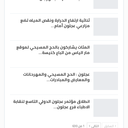
ثنائية ارتفاع الحرارة ونقص المياه تضع
مزارعي عجلون أمام…
المئات يشاركون بالحج المسيحي لموقع
مار الياس من اتباع كنيسة…
عجلون : الحج المسيحي والمهرحانات
والمعارض والمبادرات…
انطلاق مؤتمر عجلون الدولي التاسع لنقابة
الاطباء فرع عجلون…
السابق
التالي
1 من 630