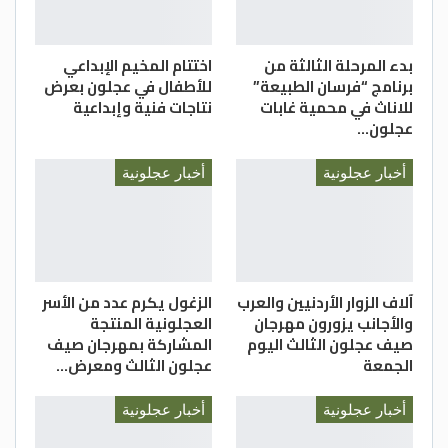
التاريخية في كأس العالم 2026.
الدستور _ علي القضاة
بدء المرحلة الثالثة من
اختتام المخيم الإبداعي
برنامج “فرسان الطبيعة”
للأطفال في عجلون بعرض
للاناث في محمية غابات
نتاجات فنية وإبداعية
عجلون…
أخبار عجلونية
أخبار عجلونية
آلاف الزوار الأردنيين والعرب
الزغول يكرم عدد من الأسر
والأجانب يزورون مهرجان
العجلونية المنتجة
صيف عجلون الثالث اليوم
المشاركة بمهرجان صيف
الجمعة
عجلون الثالث ومعرض…
أخبار عجلونية
أخبار عجلونية