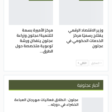
وزير الاقتصاد الرقمي
مركز الأميرة بسمة
يفتتح رسميًا مركز
للتنمية/عجلون وزراعة
الخدمات الحكومي في
عجلون ينفذان ورشة
عجلون
توعوية متخصصة حول
الطرق…
السابق
التالي
أخبار عجلونية
عجلون : انطلاق فعاليات مهرجان العباءة
الخضراء في دورته…