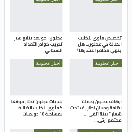
تخصيص مأوى للكلاب
عجلون : جويعد يتابع سير
الضالة في عجلون.. هل
تدريب كوادر التعداد
ينهي مخاطر انتشارها؟
السكاني
أخبار عجلونية
أخبار عجلونية
اوقاف عجلون بحملة
بلديات عجلون تختار موقعًا
نظافة ودهان اطاريف تحت
كمأوى للكلاب الضالـة
شعار ” بيئة اتقى …
بمساحـة 10 دونمـات
مجتمع ارقى…