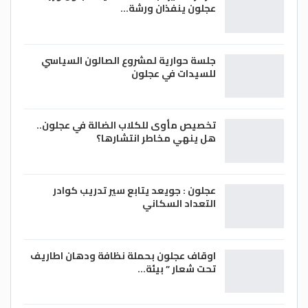
عجلون ينفذان ورشة…
جلسة حوارية لمشروع الصالون السياسي
للسيدات في عجلون
تخصيص مأوى للكلاب الضالة في عجلون..
هل ينهي مخاطر انتشارها؟
عجلون : جويعد يتابع سير تدريب كوادر
التعداد السكاني
اوقاف عجلون بحملة نظافة ودهان اطاريف
تحت شعار ” بيئة…