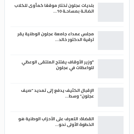
بلديات عجلون تختار موقعًا كمأوى للكلاب
الضالـة بمساحـة 10…
مجلس عمداء جامعة عجلون الوطنية يقر
ترقية الدكتور خالد…
*وزير الأوقاف يفتتح الملتقى الوعظي
للواعظات في عجلون
الإقبال الكثيف يدفع إلى تمديد “صيف
عجلون” وسط…
القضاة: التعرف على الأحزاب الوطنية هو
الخطوة الأولى نحو…