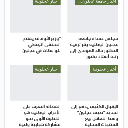
أخبار جامعة عجلون الوطنية
أخبار عجلونية
مجلس عمداء جامعة
*وزير الأوقاف يفتتح
عجلون الوطنية يقر ترقية
الملتقى الوعظي
الدكتور خالد المومني إلى
للواعظات في عجلون
رتبة أستاذ دكتور
أخبار عجلونية
أخبار عجلونية
الإقبال الكثيف يدفع إلى
القضاة: التعرف على
تمديد “صيف عجلون”
الأحزاب الوطنية هو
وسط انتعاش بيع
الخطوة الأولى نحو
المنتجات المحلية
مشاركة شبابية واعية