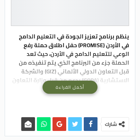
ينظم برنامج تعزيز الجودة في التعليم الدامج
في الأردن (PROMISE) حفل اطلاق حملة رفع
الوعي للتعليم الدامج في الأردن، حيث تعد
الحملة جزء من البرنامج الذي يتم تنفيذه من
قبل التعاون الدولي الألماني (GIZ) والشركة
الاستشارية (GOPA) بدعم من قبل وزارة التعاون
أكمل القراءة
الاقتصادي والتنموي الفيدرالي الألماني (BMZ).
و قال رئيس قسم التعليم العام في تربية
عجلون الدكتور علي الفريحات ان هذه الحملة
المجتمعية ستكون على مستوى مديريات
التربية في الكرك، وعجلون، وماركا، وتتضمن
شارك
أنشطة رفع وعي للمعلمين ومدراء المدارس،