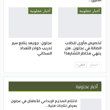
أخبار عجلونية
أخبار عجلونية
تخصيص مأوى للكلاب
عجلون : جويعد يتابع سير
الضالة في عجلون.. هل
تدريب كوادر التعداد
ينهي مخاطر انتشارها؟
السكاني
السابق
التالي
أخبار عجلونية
اختتام المخيم الإبداعي للأطفال في عجلون
بعرض نتاجات فنية…