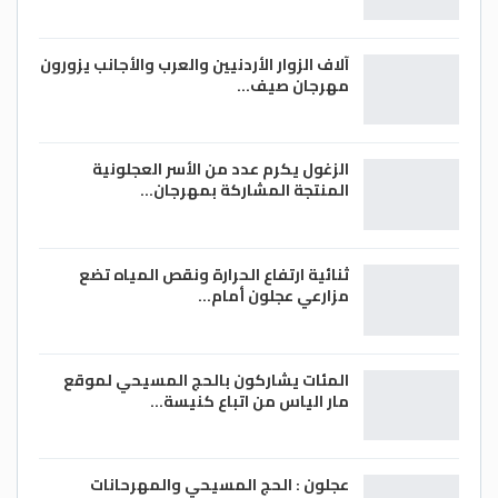
آلاف الزوار الأردنيين والعرب والأجانب يزورون
مهرجان صيف…
الزغول يكرم عدد من الأسر العجلونية
المنتجة المشاركة بمهرجان…
ثنائية ارتفاع الحرارة ونقص المياه تضع
مزارعي عجلون أمام…
المئات يشاركون بالحج المسيحي لموقع
مار الياس من اتباع كنيسة…
عجلون : الحج المسيحي والمهرحانات