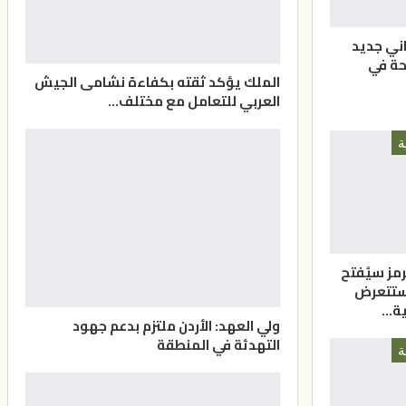
اني جديد
حة في
الملك يؤكد ثقته بكفاءة نشامى الجيش
العربي للتعامل مع مختلف…
ة
مز سيُفتح
 ستتعرض
ية…
ولي العهد: الأردن ملتزم بدعم جهود
التهدئة في المنطقة
ة