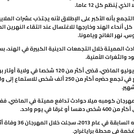
ذي يُنظم كل 12 عاما.
لتجمع بأنه الأكبر على الإطلاق لأنه يجتذب عشرات الملاي
كل أنحاء الهند وخارجها للاغتسال عند التقاء النهرين ا
س، نهر الغانج ويامونا.
ادث المميتة خلال التجمعات الدينية الكبيرة في الهند، 
د والثغرات الأمنية.
وفي تموز/يوليو الماضي، قضى أكثر من 120 شخصا في ولاية
أثناء تدافع في تجمع حضره أكثر من 250 ألف شخص للاستماع إ
ير.
هرجان كومبه ميلا حوادث تدافع مميتة في الماضي. فف
وخلال دورته السابقة في عام 2013
خمة في محطة براياغراج.