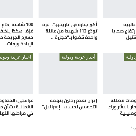
غالبية
أكبر جنازة في تاريخها”.. غزة
100 شاحنة ركام
رتفاع ضحايا
تودّع 112 شهيدا من عائلة
غزة.. هكذا ينظف 
واحدة قضوا بـ”مجزرة…
مسرح الجريمة من
الإبادة ورفات…
دولية
أخبار عربية ودولية
أخبار عربية ودولي
ومات مضللة
إيران تعدم رجلين بتهمة
عراقجي: المفاوضا
ار بالبشر وراء
التجسس لحساب “إسرائيل”
العُمانية بشأن 
مليلية
في مراحلها النها
لي