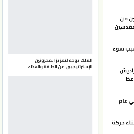
ين من
لمقدسين
بسبب سوء
الملك يوجه لتعزيز المخزونين
الإستراتيجيين من الطاقة والغذاء
 أوتار براديش
لى واعظ
ي عام
، سجلت خلال المهرجان 36 وفاة أثناء حركة