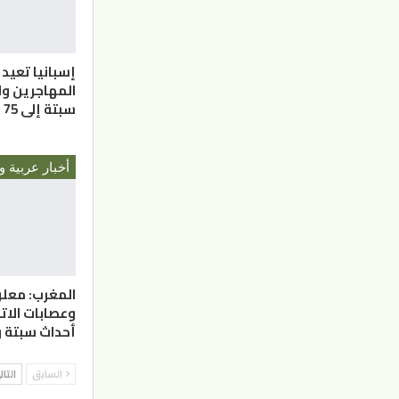
إسبانيا تعيد 
المهاجرين وا
سبتة إلى 75 قتيل
أخبار عربية و
المغرب: معل
وعصابات الاتج
أحداث سبتة و
السابق
التا