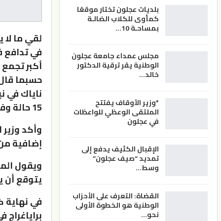
بلديات عجلون تختار موقعًا
كمأوى للكلاب الضالـة
بمساحـة 10…
في تدافع ف
مجلس عمداء جامعة عجلون
أكبر تجمع 
الوطنية يقر ترقية الدكتور
خالد…
حسبما قال
ناياك في ن
*وزير الأوقاف يفتتح
15 حالة وفاة في المستشفى»، قضى معظمهم اختناقا.
الملتقى الوعظي للواعظات
في عجلون
وأكد وزير 
إضافية من 
الإقبال الكثيف يدفع إلى
تمديد “صيف عجلون”
ويقول الم
وسط…
يتوقع أن يشارك في
القضاة: التعرف على الأحزاب
الوطنية هو الخطوة الأولى
براياغراج 
نحو…