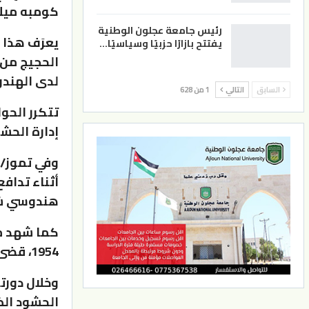
كومبه ميلا ال
رئيس جامعة عجلون الوطنية
يعرَف هذا ا
يفتتح بازارًا حزبيًا وسياسيًا…
الحجيج من 
لدى الهندو
السابق
التالي
1 من 628
تتكرر الحو
إدارة الحشو
هندوسي شه
كما شهد م
1954، قضى أكثر من 400 شخص دهسا أو غرقا في يوم واحد.
الحشود الض