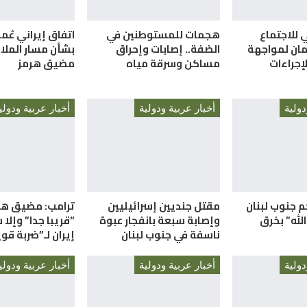
ي للاجتماع
هجمات للمستوطنين في
اتفاق إيراني عُم
مان لمواجهة
الضفة.. إصابات وإحراق
بشأن مسار الملا
إجراءات
مساكن وسرقة مياه
مضيق هرمز
دولية
أخبار عربية ودولية
أخبار عربية ودولي
م جنوب لبنان
مقتل جنديين إسرائيليين
ترامب: مضيق هر
لله” بخرق
وإصابة سبعة بانفجار عبوة
“قريبا جدا” وإلا
ناسفة في جنوب لبنان
إيران لـ”ضربة قو
دولية
أخبار عربية ودولية
أخبار عربية ودولي