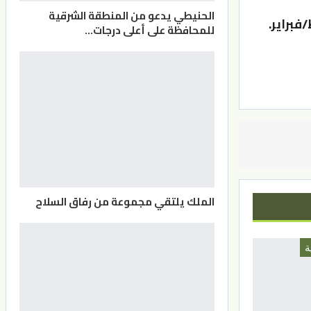
الحنيطي يدعو من المنطقة الشرقية
ن الثاني/يناير، ويستمر إلى 26 شباط/فبراير.
للمحافظة على أعلى درجات…
الملك يلتقي مجموعة من رفاق السلاح
ة