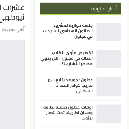
عشرات ا
أخبار عجلونية
نيودلهي
جلسة حوارية لمشروع
آخر تحديث
الصالون السياسي للسيدات
في عجلون
تخصيص مأوى للكلاب
الضالة في عجلون.. هل ينهي
مخاطر انتشارها؟
عجلون : جويعد يتابع سير
تدريب كوادر التعداد
السكاني
اوقاف عجلون بحملة نظافة
ودهان اطاريف تحت شعار ”
بيئة…