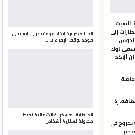
تة، السبت،
طارات إلى
الملك: ضرورة اتخاذ موقف عربي إسلامي
هندوس
موحد لوقف الإجراءات…
تشفى لوك
أن أؤكد
 خاصة
اقه، إذ
المنطقة العسكرية الشمالية تحبط
محاولة تسلل 4 أشخاص
في نهاية كانون الثاني/يناير، قتل ما لا يقل عن 30 شخصا وأصيب 90 بجروح في
لضخم