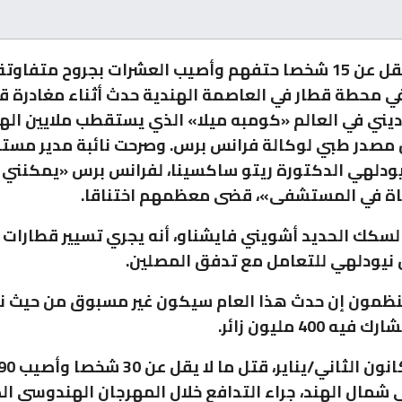
لقي ما لا يقل عن 15 شخصا حتفهم وأصيب العشرات بجروح متفاو
ي محطة قطار في العاصمة الهندية حدث أثناء مغادرة ق
ديني في العالم «كومبه ميلا» الذي يستقطب ملايين ال
 مصدر طبي لوكالة فرانس برس. وصرحت نائبة مدير مس
يودلهي الدكتورة ريتو ساكسينا، لفرانس برس «يمكنني 
السكك الحديد أشويني فايشناو، أنه يجري تسيير قطارات
نيودلهي للتعامل مع تدفق المصلين.
نظمون إن حدث هذا العام سيكون غير مسبوق من حيث نط
ه 400 مليون زائر.
في شمال الهند، جراء التدافع خلال المهرجان الهندوسي ا