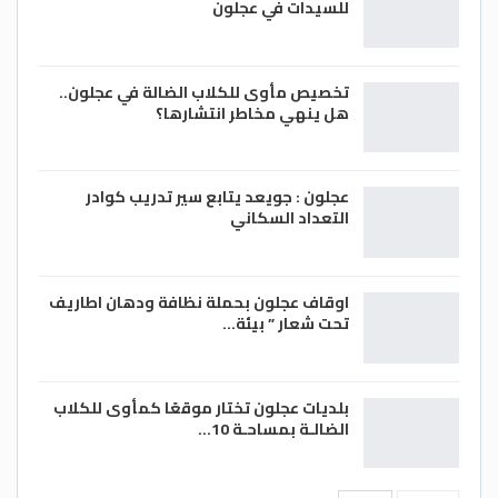
للسيدات في عجلون
تخصيص مأوى للكلاب الضالة في عجلون..
هل ينهي مخاطر انتشارها؟
عجلون : جويعد يتابع سير تدريب كوادر
التعداد السكاني
اوقاف عجلون بحملة نظافة ودهان اطاريف
تحت شعار ” بيئة…
بلديات عجلون تختار موقعًا كمأوى للكلاب
الضالـة بمساحـة 10…