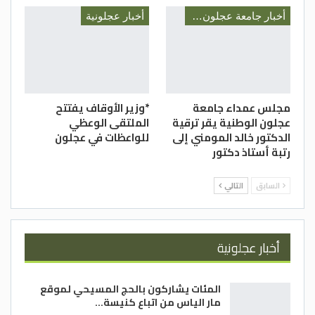
الخيره فلابيعة إلا لمليكنا الهاشمي مصداقا
أخبار جامعة عجلون الوطنية
أخبار عجلونية
لقول رسولنا العظيم عليه السلام ” الأئمة من
قريش” فهو صاحب الشرعية الدينية والعربية ؛
وندعو الله أن يديم عز ملكه ويسدد على طريق
الحق خطاه ويحفظه سندا لوطننا ولأمتنا
مجلس عمداء جامعة
*وزير الأوقاف يفتتح
العربية والإسلامية والإنسانية جمعا ؛ وأن
عجلون الوطنية يقر ترقية
الملتقى الوعظي
يحفظ ولي عهده المحبوب سمو الأمير الحسين
الدكتور خالد المومني إلى
للواعظات في عجلون
رتبة أستاذ دكتور
بن عبدالله حفظه الله ورعاه.
الدستور – علي القضاة
السابق
التالي
أخبار عجلونية
المئات يشاركون بالحج المسيحي لموقع
مار الياس من اتباع كنيسة…