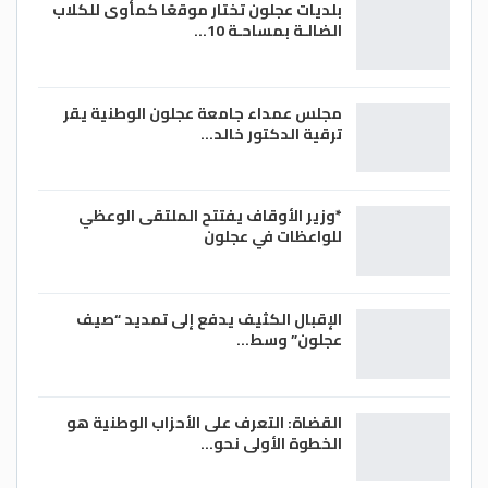
بلديات عجلون تختار موقعًا كمأوى للكلاب
الضالـة بمساحـة 10…
مجلس عمداء جامعة عجلون الوطنية يقر
ترقية الدكتور خالد…
*وزير الأوقاف يفتتح الملتقى الوعظي
للواعظات في عجلون
الإقبال الكثيف يدفع إلى تمديد “صيف
عجلون” وسط…
القضاة: التعرف على الأحزاب الوطنية هو
الخطوة الأولى نحو…