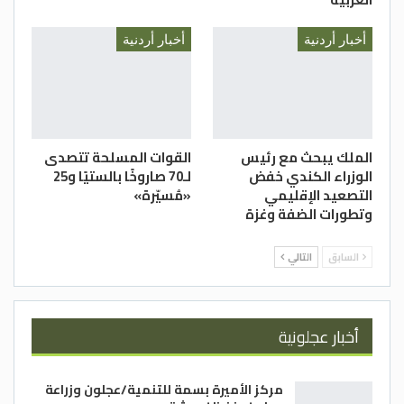
أخبار أردنية
أخبار أردنية
الملك يبحث مع رئيس
القوات المسلحة تتصدى
الوزراء الكندي خفض
لـ70 صاروخًا بالستيًا و25
التصعيد الإقليمي
«مُسيّرة»
وتطورات الضفة وغزة
السابق
التالي
أخبار عجلونية
مركز الأميرة بسمة للتنمية/عجلون وزراعة