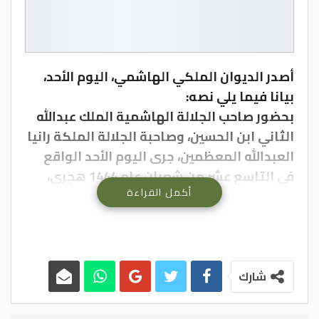
أصدر الديوان الملكي الهاشمي، اليوم الأحد،
بيانا فيما يلي نصه:
بحضور صاحب الجلالة الهاشمية الملك عبدالله
الثاني ابن الحسين، وصاحبة الجلالة الملكة رانيا
العبدالله المعظمين، جرى اليوم الأحد الواقع
في التاسع عشر من شعبان عام 1444 هجري،
أكمل القراءة
الموافق للثاني عشر من آذار عام 2023 ميلادي،
عقد قران وزفاف صاحبة السمو الملكي الأميرة
إيمان بنت عبدالله الثاني المعظمة على السيد
جميل ألكساندر ترميوتس.
وحضر عقد القران وحفل الزفاف، الذي جرى في
شارك
بيت الأردن، أصحاب السمو الملكي الأمير الحسن
بن طلال، والأمير الحسين بن عبدالله الثاني ولي