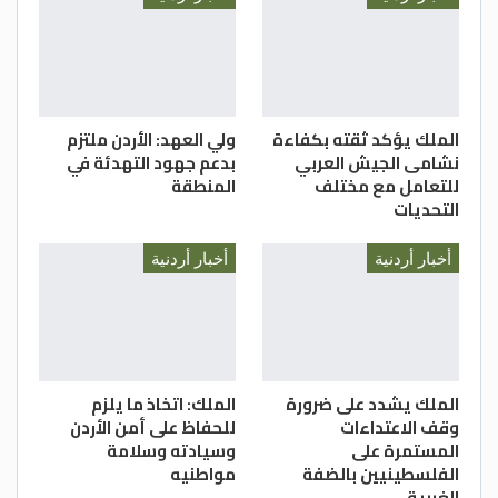
الملك يؤكد ثقته بكفاءة
ولي العهد: الأردن ملتزم
نشامى الجيش العربي
بدعم جهود التهدئة في
للتعامل مع مختلف
المنطقة
التحديات
أخبار أردنية
أخبار أردنية
الملك يشدد على ضرورة
الملك: اتخاذ ما يلزم
وقف الاعتداءات
للحفاظ على أمن الأردن
المستمرة على
وسيادته وسلامة
الفلسطينيين بالضفة
مواطنيه
الغربية