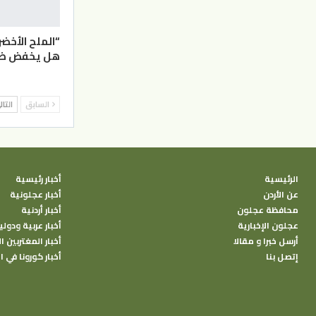
“الملح الأخضر
هل يخفض ضغط
السابق
التا
الرئيسية
أخبار رئيسية
عن الأردن
أخبار عجلونية
محافظة عجلون
أخبار أردنية
عجلون الإخبارية
أخبار عربية ودولي
أرسل خبرا و مقالا
أخبار المغتربين ال
إتصل بنا
أخبار كورونا في ا