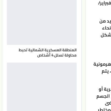
دة، ونُشرت نتائج تجاربهم في مجلة لانسيت (The Lancet) في 7 فبراير/
يد من
نحاء
لشكل
المنطقة العسكرية الشمالية تحبط
محاولة تسلل 4 أشخاص
 تشكل حالة هرمونية
لة. ومع ذلك، يتم
ية أو
 الجسم
ضى
 مخاطر