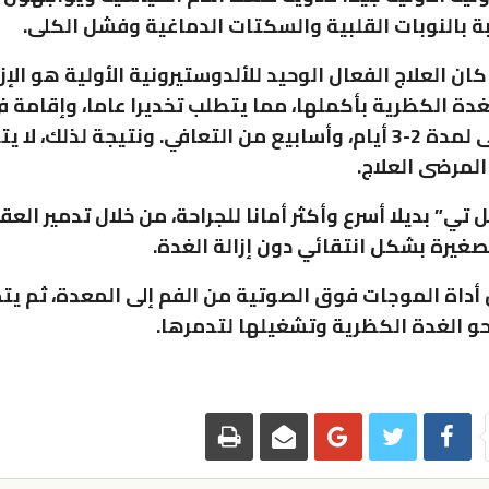
بة بالنوبات القلبية والسكتات الدماغية وفشل الكلى.
كان العلاج الفعال الوحيد للألدوستيرونية الأولية هو الإز
لغدة الكظرية بأكملها، مما يتطلب تخديرا عاما، وإقامة ف
المستشفى لمدة 2-3 أيام، وأسابيع من التعافي. ونتيجة لذلك، لا 
المرضى العلاج.
 تي” بديلا أسرع وأكثر أمانا للجراحة، من خلال تدمير العق
صغيرة بشكل انتقائي دون إزالة الغدة.
 أداة الموجات فوق الصوتية من الفم إلى المعدة، ثم يت
و الغدة الكظرية وتشغيلها لتدمرها.