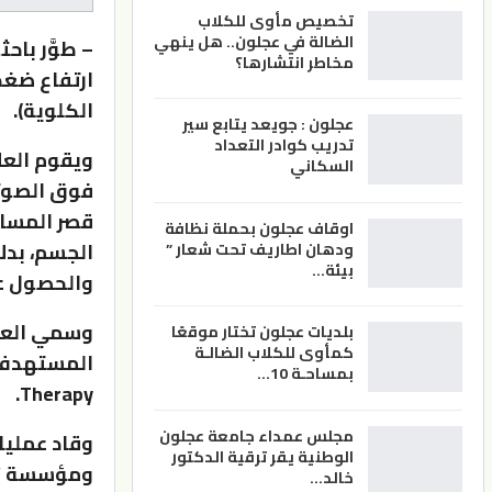
تخصيص مأوى للكلاب
الضالة في عجلون.. هل ينهي
– طوَّر باح
مخاطر انتشارها؟
ارتفاع ضغط 
الكلوية).
عجلون : جويعد يتابع سير
تدريب كوادر التعداد
ويقوم العل
السكاني
فوق الصوتي
قصر المساف
اوقاف عجلون بحملة نظافة
الجسم، بدل
ودهان اطاريف تحت شعار ”
بيئة…
والحصول عل
بلديات عجلون تختار موقعًا
كمأوى للكلاب الضالـة
بمساحـة 10…
Therapy.
مجلس عمداء جامعة عجلون
وقاد عمليا
الوطنية يقر ترقية الدكتور
ومؤسسة “ب
خالد…