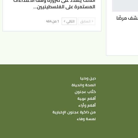
الملك يشدد على ضرورة وقف الاعتداءات
المستمرة على الفلسطينيين…
شف مرضًا
السابق
التالي
1 من 464
دين ودنيا
الصحة والحياة
كتًاب عجلون
أقلام عربية
أقلام وأراء
من ذاكرة عجلون الإخبارية
لمسة وفاء