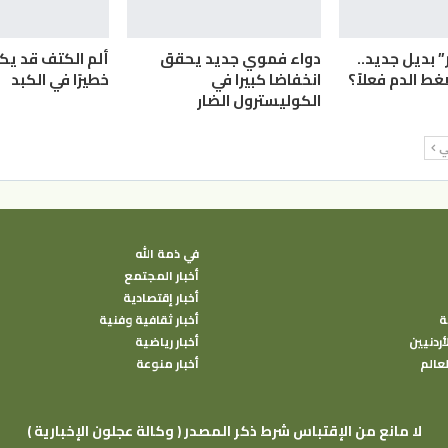
” بديل جديد..
دواء فموي جديد يحقق
ألم الكتف قد يك
 الدم فعلاً؟
انخفاضا كبيرا في
خطيرًا في الكبد
الكوليسترول الضار
لي
في ذمة الله
أخبار المجتمع
أخبار إقتصادية
ة
أخبار ثقافية وفنية
أردنيين
أخبار رياضية
لعالم
أخبار منوعة
( وكالة عجلون الإخبارية ) لا مانع من الإقتباس شرط ذكر المصدر