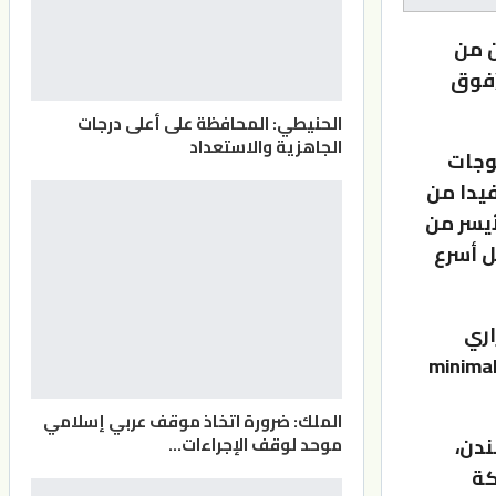
ن من
(فوق
الحنيطي: المحافظة على أعلى درجات
الجاهزية والاستعداد
وجات
يدا من
أيسر من
ل أسرع
الحراري
minimally inv
الملك: ضرورة اتخاذ موقف عربي إسلامي
ندن،
موحد لوقف الإجراءات…
كة