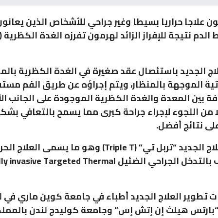
ثون علاجا حراريا بسيطا وغير جراحي للأشخاص الذين يعانو
الدم نتيجة للإفراز الزائد لهرمون تفرزه الغدة الكظرية 
اج الجديد باستئصال عقد صغيرة في الغدة الكظرية بالم
ة الموجهة بالمنظار، ويتم إجراؤه عن طريق الفم مستف
ة بين المعدة والغدة الكظرية الموجودة على الجانب ال
ا من اللجوء لإجراء جراحة كبرى مما يسمح بالتعافي بشك
ى نتائج أفضل.
وسمي العلاج الجديد “تربل تي” (Triple T) وهو ما يسمى العلاج 
المستهدف بالتدخل الجراحي الضئيل asive Targeted Thermal
ت تطوير العلاج الجديد أطباء في جامعة كوين ماري في ل
ارتس هيلث إن إتش إس” وجامعة كوليدج لندن بالممل