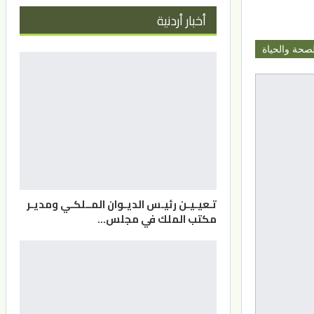
أخبار أردنية
لصحة والحياة
تـعيـيـن رئيـس الديـوان المــلكـي ومديـر
مكتب الملك في مجلس…