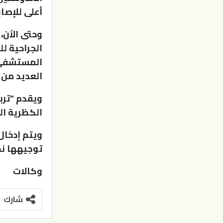
أعلى للإصا
وحتى الآن، 
الجراحية ل
العديد من 
ويقدم “تربل
الكظرية ال
ويتم إدخال
توجيهها نح
وكالات
شارك