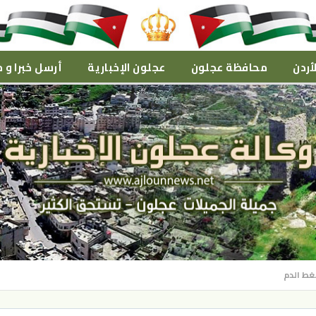
أردن
محافظة عجلون
عجلون الإخبارية
أرسل خبرا و م
غط الدم