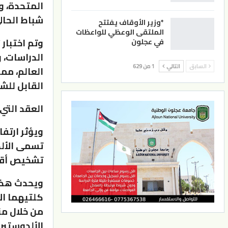
شباط الحال
*وزير الأوقاف يفتتح
الملتقى الوعظي للواعظات
وتم اختبار
في عجلون
الدراسات، و
السابق
التالي
1 من 629
العالم، مم
القابل للش
العقد التي
تشخيص أقل من 1% من
ويحدث هذا 
كلتيهما ال
من خلال من
الألدوستير