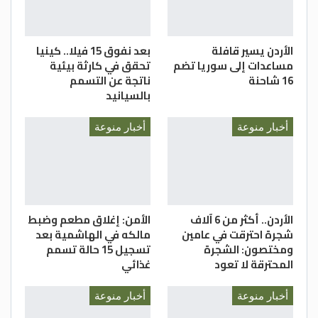
الأردن يسير قافلة
بعد نفوق 15 فيلا.. كينيا
مساعدات إلى سوريا تضم
تحقق في كارثة بيئية
16 شاحنة
ناتجة عن التسمم
بالسيانيد
أخبار منوعة
أخبار منوعة
الأردن.. أكثر من 6 آلاف
الأمن: إغلاق مطعم وضبط
شجرة احترقت في عامين
مالكه في الهاشمية بعد
ومختصون: الشجرة
تسجيل 15 حالة تسمم
المحترقة لا تعود
غذائي
أخبار منوعة
أخبار منوعة