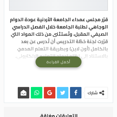
قرّر مجلس عمداء الجامعة الأردنية عودة الدوام
الوجاهي لطلبة الجامعة خلال الفصل الدراسي
الصيفي المقبل، وتُستثنى من ذلك المواد التي
قرّرت لجنة خطّة التدريس أن تُدرس عن بعد
بالكامل (أون لاين) وبطريقة التعلم المدمج،
بالاستناد إلى نظام إدماج التعليم الإلكتروني.
أكمل القراءة
وقال مدير وحدة القبول والتسجيل في الجامعة
أشرف العدوان في بيان صحفي الاثنين إن دوام
الفصل الصيفي سيكون خمسة أيام في
الأسبوع، من الأحد حتى الخميس، على أن تمتد
شارك
المحاضرة ساعة وربع الساعة.
وأضاف أن المواد التي ستُدرّس عن بعد (أون
التعليقات مغلقة.
لاين بالكامل) ستُعقد في الفترة المسائية بعد