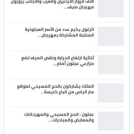
آلاف الزوار الأردنيين والعرب والأجانب يزورون
مهرجان صيف…
الزغول يكرم عدد من الأسر العجلونية
المنتجة المشاركة بمهرجان…
ثنائية ارتفاع الحرارة ونقص المياه تضع
مزارعي عجلون أمام…
المئات يشاركون بالحج المسيحي لموقع
مار الياس من اتباع كنيسة…
عجلون : الحج المسيحي والمهرحانات
والمعارض والمبادرات…