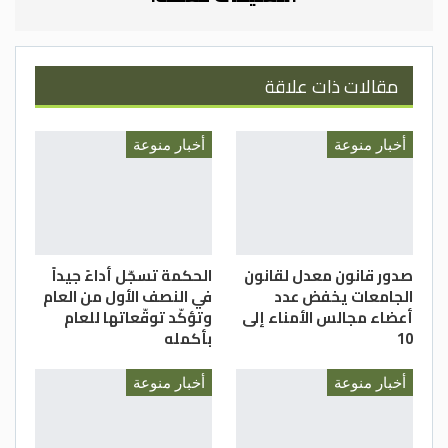
الساعة الواحدة والنصف، مع الإشارة إلى أن
موعد آخر محاضرة هو الساعة السابعة وخمس
وأربعون دقيقة مساءً.
مقالات ذات علاقة
أخبار منوعة
أخبار منوعة
– الدستور – امان السائح
صدور قانون معدل لقانون
الحكمة تسجّل أداءً جيداً
الجامعات يخفض عدد
في النصف الأول من العام
أعضاء مجالس الأمناء إلى
وتؤكّد توقّعاتها للعام
10
بأكمله
أخبار منوعة
أخبار منوعة