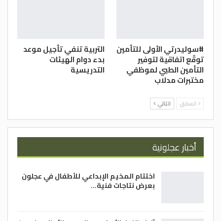
#سوليدرتي الأولى للتأمين
التربية تنفي تأجيل موعد
توقّع اتفاقية لتوفير
بدء دوام الهيئات
التأمين الطبي لموظفي
التدريسية
مختبرات مدلاب
السابق
التالي
أخبار عجلونية
اختتام المخيم الإبداعي للأطفال في عجلون
بعرض نتاجات فنية…