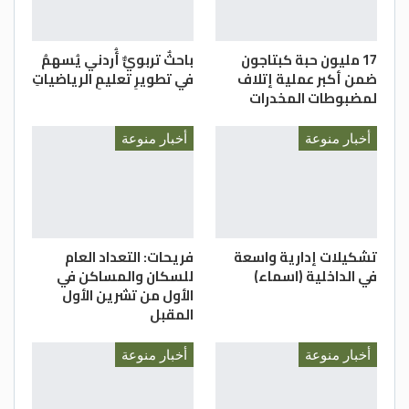
17 مليون حبة كبتاجون
باحثٌ تربويٌّ أُردني يُسهمُ
ضمن أكبر عملية إتلاف
في تطويرِ تعليمِ الرياضياتِ
لمضبوطات المخدرات
أخبار منوعة
أخبار منوعة
تشكيلات إدارية واسعة
فريحات: التعداد العام
في الداخلية (اسماء)
للسكان والمساكن في
الأول من تشرين الأول
المقبل
أخبار منوعة
أخبار منوعة