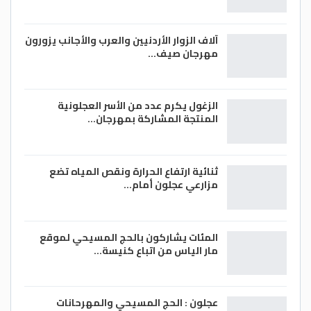
آلاف الزوار الأردنيين والعرب والأجانب يزورون
مهرجان صيف…
الزغول يكرم عدد من الأسر العجلونية
المنتجة المشاركة بمهرجان…
ثنائية ارتفاع الحرارة ونقص المياه تضع
مزارعي عجلون أمام…
المئات يشاركون بالحج المسيحي لموقع
مار الياس من اتباع كنيسة…
عجلون : الحج المسيحي والمهرحانات