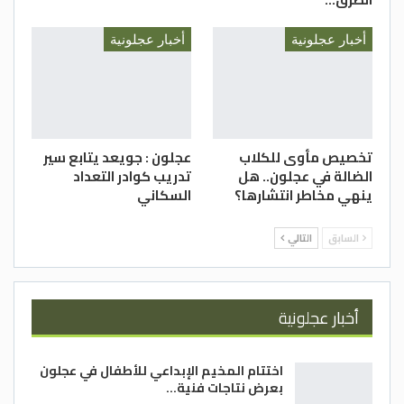
أخبار عجلونية
أخبار عجلونية
تخصيص مأوى للكلاب
عجلون : جويعد يتابع سير
الضالة في عجلون.. هل
تدريب كوادر التعداد
ينهي مخاطر انتشارها؟
السكاني
السابق
التالي
أخبار عجلونية
اختتام المخيم الإبداعي للأطفال في عجلون
بعرض نتاجات فنية…