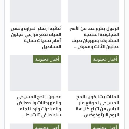
المطعوم ، لافتا الى أن أخذ المطاعيم
سيساهم في محاربة إنتشار الفيروس ، مؤكدا
أن إجراءات التسجيل وأخذ المطعوم سهلة جدا
وسريعة .
الزغول يكرم عدد من الأسر
ثنائية ارتفاع الحرارة ونقص
العجلونية المنتجة
المياه تضع مزارعي عجلون
المشاركة بمهرجان صيف
أمام تحديات حماية
عجلون الثالث ومعرض…
المحاصيل
وكالة عجلون الإخبارية
أخبار عجلونية
أخبار عجلونية
المئات يشاركون بالحج
عجلون : الحج المسيحي
المسيحي لموقع مار
والمهرحانات والمعارض
الياس من اتباع كنيسة
والمبادرات واردننا جنه
الروم الارثوذوكس .
ساهما في تنشيط…
أخبار عجلونية
أخبار عجلونية