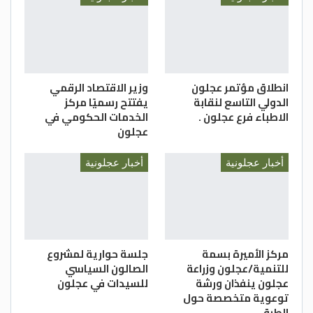
انطلاق مؤتمر عجلون
وزير الاقتصاد الرقمي
الدولي التاسع لنقابة
يفتتح رسميًا مركز
الاطباء فرع عجلون .
الخدمات الحكومي في
عجلون
أخبار عجلونية
أخبار عجلونية
مركز الأميرة بسمة
جلسة حوارية لمشروع
للتنمية/عجلون وزراعة
الصالون السياسي
عجلون ينفذان ورشة
للسيدات في عجلون
توعوية متخصصة حول
الطرق…