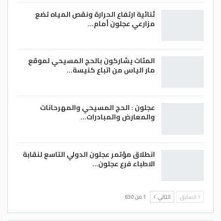
ثنائية ارتفاع الحرارة ونقص المياه تضع
مزارعي عجلون أمام…
المئات يشاركون بالحج المسيحي لموقع
مار الياس من اتباع كنيسة…
عجلون : الحج المسيحي والمهرحانات
والمعارض والمبادرات…
انطلاق مؤتمر عجلون الدولي التاسع لنقابة
الاطباء فرع عجلون…
السابق
التالي
1 من 630