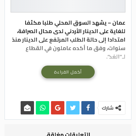
عمان – يشهد السوق المحلي طلبا مكثفا
للغاية على الدينار الأردني لدى محال الصرافة،
امتدادا إلى حالة الطلب المرتفع على الدينار منذ
سنوات، وفق ما أكده عاملون في القطاع
لـ”الغد”.
أكمل القراءة
شارك
وأرجع العاملون تنامي الطلب على الدينار، إلى
جملة من الأسباب منها: بدء عودة المغتربين
التعليقات مغلقة.
الأردنيين في الخارج لقضاء إجازاتهم السنوية،