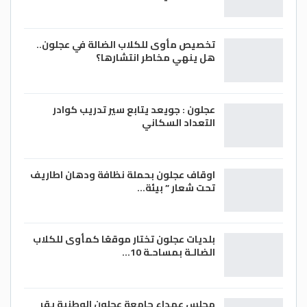
تخصيص مأوى للكلاب الضالة في عجلون..
هل ينهي مخاطر انتشارها؟
عجلون : جويعد يتابع سير تدريب كوادر
التعداد السكاني
اوقاف عجلون بحملة نظافة ودهان اطاريف
تحت شعار ” بيئة…
بلديات عجلون تختار موقعًا كمأوى للكلاب
الضالـة بمساحـة 10…
مجلس عمداء جامعة عجلون الوطنية يقر