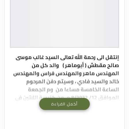
إنتقل الى رحمة الله تعالى السيد غالب موسى
صالح مقطش ( أبوماهر ) والد كل من
المهندس ماهر والمهندس فراس والمهندس
خالد والسيد فادي ، وسيتم دفن المرحوم
الساعة الخامسة مساءا من وم الجمعة
الموافق 12/ 8/2022 م من كنيسة اللاتين في
أكمل القراءة
عنجرة الى مثواه الأخير في المقبرة القديمة .
أسرة وكالة عجلون الاخبارية تتقدم بخالص
العزاء والمواساة من أبناء الفقيد ( المهندس