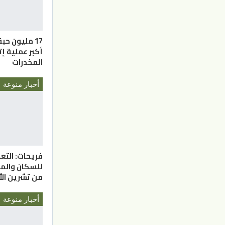
17 مليون ح
أكبر عملية 
المخدرات
أخبار منوعة
فريحات: التعد
للسكان والم
من تشرين الأ
أخبار منوعة