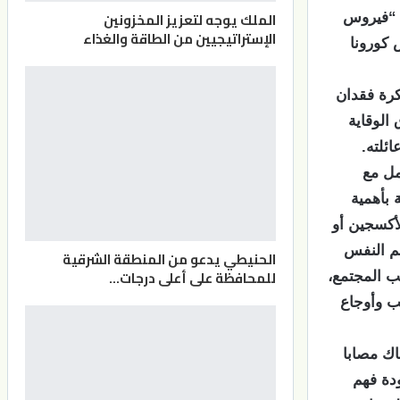
الملك يوجه لتعزيز المخزونين
ة “فيروس
الإستراتيجيين من الطاقة والغذاء
ن فيروس كورونا
كرة فقدان
 الوقاية
ئلته.
مل مع
 بأهمية
لأكسجين أو
لم النفس
الحنيطي يدعو من المنطقة الشرقية
للمحافظة على أعلى درجات…
ب المجتمع،
ئب وأوجاع
اك مصابا
ودة فهم