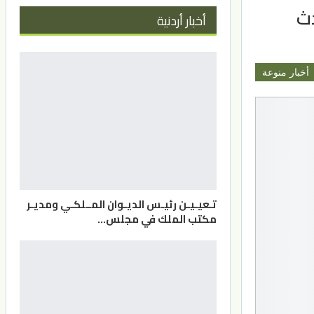
دث
أخبار أردنية
أخبار منوعة
تـعيـيـن رئيـس الديـوان المــلكـي ومديـر
مكتب الملك في مجلس…