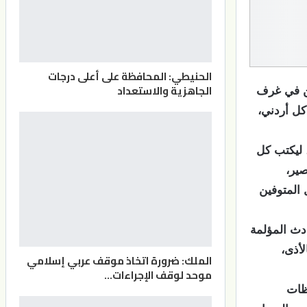
الحنيطي: المحافظة على أعلى درجات
الجاهزية والاستعداد
طاع الأكسجين في غرف
 كل أردني،
 ليكتب كل
صير،
 المتوفين
ادث المؤلمة
لأذى،
الملك: ضرورة اتخاذ موقف عربي إسلامي
موحد لوقف الإجراءات…
ظات