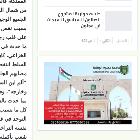
المملكة، فا
من شمال الوط
جلسة حوارية لمشروع
الصالون السياسي للسيدات
الجميع الوجع
في عجلون
بسبب نقص الأ
على قلب رج
السابق
التالي
1 من 629
ما حدث في ا
الخزاعي، كان
السلط انتفض
مصابهم الجلل
“ألم ابن الس
وخارجه”، وفق
بما حدث بالف
كل ما يسبب 
التوحد في ف
نفسه التراخي
شعب بأكمله