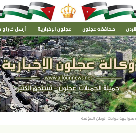
أردن
محافظة عجلون
عجلون الإخبارية
أرسل خبرا و م
دة بمواجهة حوادث الوطن المؤلمة