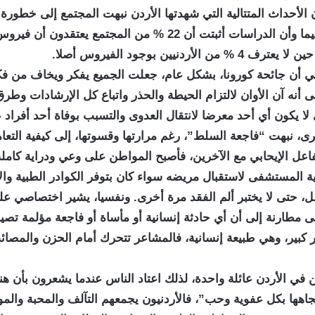
 الأحداث المتتالية التي شهدتها الأردن نبهت المجتمع إلى خطور
كورونا”، لاسيما وأن الدراسات أثبتت أن 22 % من المجتمع يعتقدون أ
من الأردنيين بوجود الفيروس أصلا.
عي أن جائحة كورونا، بشكل عام، جعلت الجميع يفكر ويخاف من ف
لى أنه آن الأوان لالتزام الحيطة والحذر واتباع كل الإرشادات وطرق
لا يكون أي أحد معرضا لانتقال العدوى والتسبب بوفاة أحد أفراد عا
، نبهت “فاجعة السلط”، رغم مرارتها وقسوتها، إلى كيفية التعا
فاعل الإيحابي مع الآخرين، فأصبح المواطن على وعي ودراية كاملة
ة المستشفى لاستقبال مريضه سواء كان بتوفر الكوادر الطبية وا
مل، حتى لا يختبر ألم الفقد مرة أخرى. ونفسيا، يشير اختصاصي ع
 مطارنة إلى أن أي حادثة إنسانية أو مأساة أو فاجعة مؤلمة تصي
ير كبير، وهي طبيعة إنسانية، فالمشاعر تتحرك أمام الحزن والمصا
ي الأردن عائلة واحدة، لذلك اعتاد الناس عندما يشعرون بأن هن
جاهها بكل عفوية وحب”، فالأردنيون يجمعهم التآلف والمحبة والم