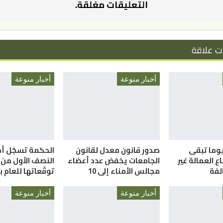
التعليقات مغلقة.
ت علاقة
أخبار منوعة
أخبار منوعة
لعمل”: 58 يوما تبقى
صدور قانون معدل لقانون
الحكمة تسجّل أداء
 العمالة غير
الجامعات يخفض عدد أعضاء
النصف الأول من ا
الفة
مجالس الأمناء إلى 10
توقّعاتها للعام 
أخبار منوعة
أخبار منوعة