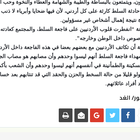
ون، ويتمتعون بالبساطة والطيبة والشهامة والعطاء والنخوة وحب 
ادثة السلط كارثة على كل أردني، لأن فيها ضحايا وأبرياء لا ذنب
ة نتيجة إهمال أشخاص غير مسؤولين.
ة “انفطرت قلوب الأردنيين على فاجعة السلط، والمجتمع كعادته 
مرصوص داخل الوطن وخارجه”.
 أن تكاتف الأردنيين مع بعضهم بعضا في هذه الفاجعة داخل الأر
داء فاجعة السلط أنهم ليسوا وحدهم وأن مصابهم هو مصاب الجمي
لسكينة والطمأنينة في أنفسهم أنهم ليسوا وحدهم وأن الشعب بأك
و قليلا من حالة السخط والحزن والحقد التي قد تنتابهم بعد خسا
أفراد عائلاتهم.
ر/ الغد