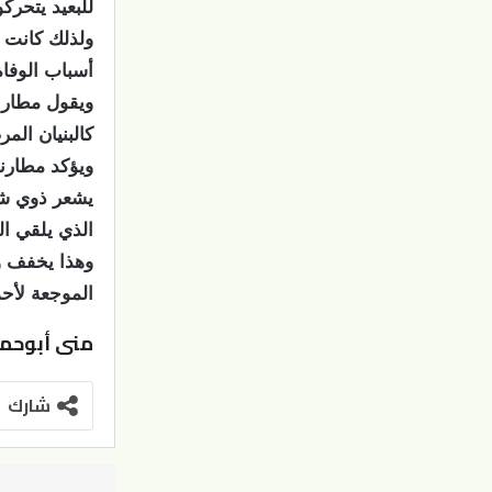
للبعيد يتحرك
ولذلك كانت ح
أسباب الوفا
ويقول مطارن
كالبنيان ال
ويؤكد مطارنة
يشعر ذوي شه
الذي يلقي ا
وهذا يخفف ول
الموجعة لأحد 
منى أبوحمو
شارك