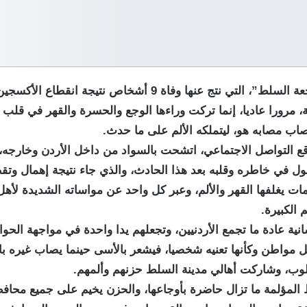
لم تمر “فاجعة السلط”، التي نتج عنها وفاة 9 أشخاص نتيجة انق
يثة، مرورا عاديا، إنما تركت وراءها الوجع والحسرة والقهر في قلب
صاب مصابه هو، ليتملكه الألم على ما حدث.
 التواصل الاجتماعي، اتشحت بالسواد من داخل الأردن وخارجه،
 في خاطره وقلبه بعد هذا الحادث، والذي جاء نتيجة إهمال وتق
ت يغلفها القهر والألم، وعبر كل واحد عن مواساته الشديدة لأهل
 الكبيرة.
سانية عادة ما تجمع الأردنيين، وتجعلهم يدا واحدة في مواجهة الحو
 مواطن وكأنها تعنيه شخصيا، فيشعر بالأسى حينما يصاب غيره با
وب، وشاركت أهالي مدينة السلط حزنهم وألمهم.
 المؤلمة ما تزال حاضرة بأوجاعها، والحزن يخيم على جميع محاف