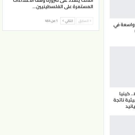
الملك يشدد على ضرورة وقف الاعتداءات
المستمرة على الفلسطينيين…
السابق
التالي
1 من 464
 واسعة في
 15 فيلا.. كينيا
ئية ناتجة
انيد