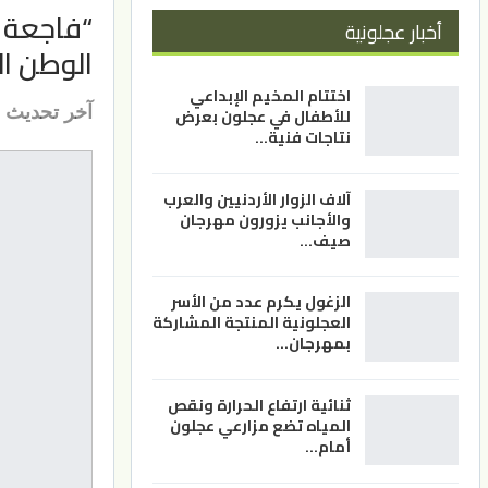
“فاجعة ا
أخبار عجلونية
الوطن ا
اختتام المخيم الإبداعي
آخر تحديث
للأطفال في عجلون بعرض
نتاجات فنية…
آلاف الزوار الأردنيين والعرب
والأجانب يزورون مهرجان
صيف…
الزغول يكرم عدد من الأسر
العجلونية المنتجة المشاركة
بمهرجان…
ثنائية ارتفاع الحرارة ونقص
المياه تضع مزارعي عجلون
أمام…