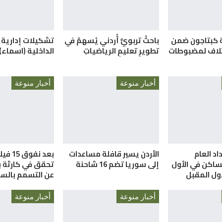
بة كبتاجون ضمن
باحثٌ تربويٌّ أُردني يُسهمُ في
تشكيلات إدارية
إتلاف لمضبوطات
تطويرِ تعليمِ الرياضياتِ
الداخلية (اسماء)
أخبار منوعة
أخبار منوعة
اد العام
الأردن يسير قافلة مساعدات
بعد نفوق
ساكن في الأول
إلى سوريا تضم 16 شاحنة
تحقق في كارثة بي
ول المقبل
عن التسمم بالسي
أخبار منوعة
أخبار منوعة