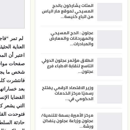
المئات يشاركون بالحج
المسيحي لموقع مار الياس
من اتباع كنيسة…
عجلون : الحج المسيحي
والمهرحانات والمعارض
والمبادرات…
العناية الحث
اعتبر أن الم
انطلاق مؤتمر عجلون الدولي
صفحات مواقع
التاسع لنقابة الاطباء فرع
عجلون…
شخص ما يجول
فانتشرت كلما
وزير الاقتصاد الرقمي يفتتح
بعد خساراتهم
رسميًا مركز الخدمات
القضايا الإن
الحكومي في…
التي يشعر كل
مركز الأميرة بسمة للتنمية/
فتوحدت القل
عجلون وزراعة عجلون ينفذان
حادثة السلط
ورشة…