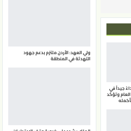
ولي العهد: الأردن ملتزم بدعم جهود
التهدئة في المنطقة
ً جيداً في
لعام وتؤكّد
بأكمله