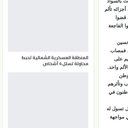
ت بالسواد
جزائه تألم
 قضوا
ا الفاجعة
حسين
ع، فمصاب
المنطقة العسكرية الشمالية تحبط
هم على
محاولة تسلل 4 أشخاص
ألم واحد.
لوطن
ب وتأثرهم
واطنون في
ل تسول له
ي مواجهة