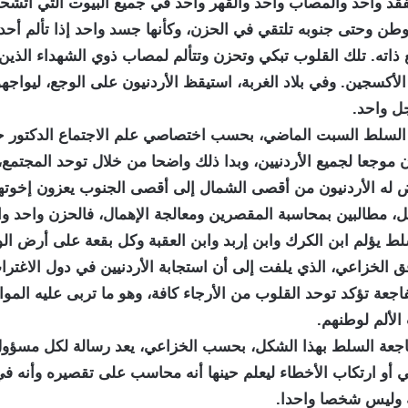
لفقد واحد والمصاب واحد والقهر واحد في جميع البيوت التي اتشح
ن وحتى جنوبه تلتقي في الحزن، وكأنها جسد واحد إذا تألم أحد أ
 ذاته. تلك القلوب تبكي وتحزن وتتألم لمصاب ذوي الشهداء الذين
كسجين. وفي بلاد الغربة، استيقظ الأردنيون على الوجع، ليواجهو
ل واحد.
لسلط السبت الماضي، بحسب اختصاصي علم الاجتماع الدكتور 
 موجعا لجميع الأردنيين، وبدا ذلك واضحا من خلال توحد المجتم
 له الأردنيون من أقصى الشمال إلى أقصى الجنوب يعزون إخوت
، مطالبين بمحاسبة المقصرين ومعالجة الإهمال، فالحزن واحد وال
لط يؤلم ابن الكرك وابن إربد وابن العقبة وكل بقعة على أرض ا
 الخزاعي، الذي يلفت إلى أن استجابة الأردنيين في دول الاغترا
اجعة تؤكد توحد القلوب من الأرجاء كافة، وهو ما تربى عليه الم
الألم لوطنهم.
اجعة السلط بهذا الشكل، بحسب الخزاعي، يعد رسالة لكل مسؤو
 أو ارتكاب الأخطاء ليعلم حينها أنه محاسب على تقصيره وأنه ف
 وليس شخصا واحدا.