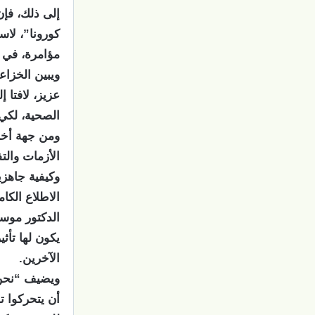
إلى ذلك، فإن
مؤامرة، في حين لا يعترف 4 % 
ويبين الخزا
عزيز، لافتا إ
الصحية، لكي 
ومن جهة أخرى
الأزمات والت
وكيفية جاهزي
الاطلاع الكا
الدكتور موسى
يكون لها تأث
الآخرين.
ويضيف “نحن ف
أن يتحركوا ت