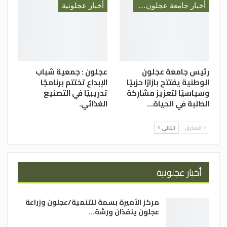
أخبار جامعة عجلون الوطنية
أخبار عجلونية
رئيس جامعة عجلون
عجلون : جمعية شباب
الوطنية يفتتح بازارًا حزبيًا
الإبداع تختتم برنامجًا
وسياسيًا لتعزيز مشاركة
تدريبيًا في التصنيع
الطلبة في الحياة…
الغذائي.
السابق
التالي
أخبار عجلونية
مركز الأميرة بسمة للتنمية/عجلون وزراعة
عجلون ينفذان ورشة…