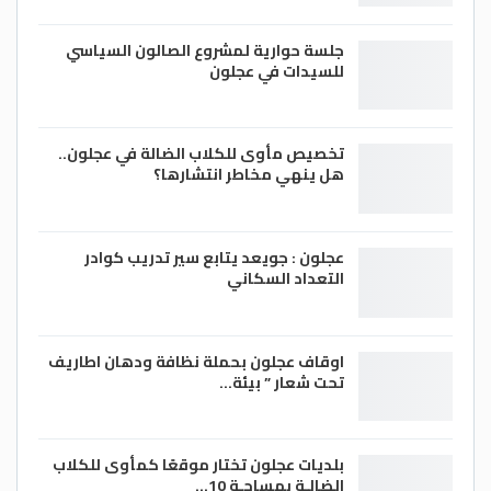
جلسة حوارية لمشروع الصالون السياسي
للسيدات في عجلون
تخصيص مأوى للكلاب الضالة في عجلون..
هل ينهي مخاطر انتشارها؟
عجلون : جويعد يتابع سير تدريب كوادر
التعداد السكاني
اوقاف عجلون بحملة نظافة ودهان اطاريف
تحت شعار ” بيئة…
بلديات عجلون تختار موقعًا كمأوى للكلاب
الضالـة بمساحـة 10…