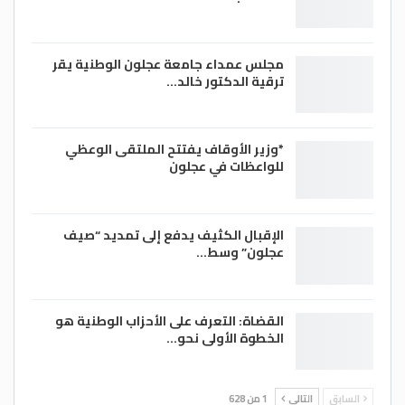
مجلس عمداء جامعة عجلون الوطنية يقر
ترقية الدكتور خالد…
*وزير الأوقاف يفتتح الملتقى الوعظي
للواعظات في عجلون
الإقبال الكثيف يدفع إلى تمديد “صيف
عجلون” وسط…
القضاة: التعرف على الأحزاب الوطنية هو
الخطوة الأولى نحو…
السابق
التالي
1 من 628